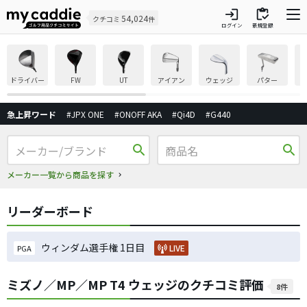
login
inventory
54,024
クチコミ
件
ログイン
新規登録
ドライバー
FW
UT
アイアン
ウェッジ
パター
急上昇ワード
#JPX ONE
#ONOFF AKA
#Qi4D
#G440
search
search
メーカー一覧から商品を探す
リーダーボード
ウィンダム選手権 1日目
LIVE
PGA
ミズノ／MP／MP T4 ウェッジのクチコミ評価
8件