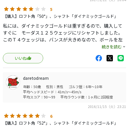
5
【購入】ロフト角「50°」、シャフト「ダイナミックゴールド」
私には、ダイナミックゴールドは重すぎるので、購入して
すぐに モーダス１２５ウェッジにリシャフトしました。
このＴ４ウェッジは、バンスが大きめなので、ボールを左
目に置いてもダフリにくく使い勝手がいいです。
続きを読む
フロントエッジもまっすぐで構え易く感じます。
いいね
これ以外に５４度も使用しています。バンカーは主に５４
度ですが、ここでもバンスが効いてうまく脱出できます。
フルショットはしませんが、ショットでは、形状がアイア
daretodream
ン（ＪＰＸ９００）と変わらないのでイメージが出ます。
年齢：50歳
性別：男性
ゴルフ歴：6年～10年
アプローチではスピン性能も悪くないです。
平均ヘッドスピード：41m/s～45m/s
しかし、グリーン際のアプローチでは、バンスが邪魔をし
平均スコア：90～99
平均ラウンド数：1ヶ月に2回程度
たりするので５８度のみＴ５ウェッジを使用しています。
2016/11/15（火）23:21
Ｔ５はＴ４よりトゥとヒールのバンスを削ってあります。
バンスがしっかり効いているＴ４とバンスが邪魔にならな
6
いＴ５といった感じでしょうかＷ。
【購入】ロフト角「52°」、シャフト「ダイナミックゴールド」