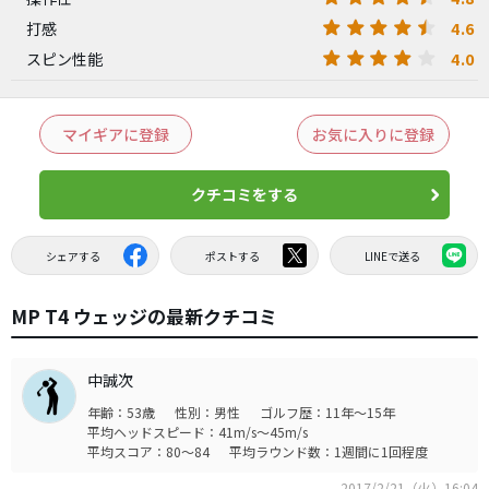
4.6
打感
4.0
スピン性能
マイギアに登録
お気に入りに登録
クチコミをする
シェアする
ポストする
LINEで送る
MP T4 ウェッジの最新クチコミ
中誠次
年齢：53歳
性別：男性
ゴルフ歴：11年～15年
平均ヘッドスピード：41m/s～45m/s
平均スコア：80～84
平均ラウンド数：1週間に1回程度
2017/2/21（火）16:04