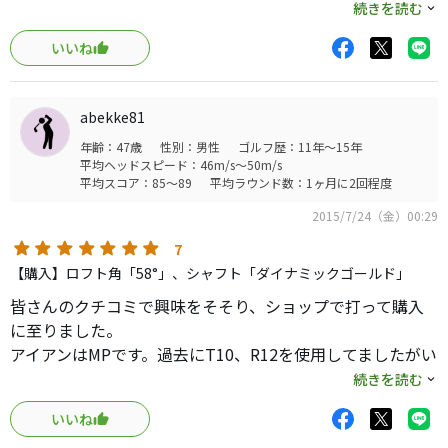
た。
続きを読む
特に不満はなかったのですが、私自信の腕前を考えて、も
いいね
う少し優しいウエッジにしようと思ってしまったのが、運
の尽きでした。
しばらくウエッジ探しの旅が始まり、結局これに戻ってき
abekke81
ました。
年齢：47歳
性別：男性
ゴルフ歴：11年～15年
平均ヘッドスピード：46m/s～50m/s
全く同じ物だと少しシャクなので、ホワイトサテンの52度
平均スコア：85～89
平均ラウンド数：1ヶ月に2回程度
を購入し、現在使用しています。
2015/7/24（金）00:29
色合いのせいもあり、ブラックニッケルよりもヘッドが大
7
きく見えます。
【購入】ロフト角「58°」、シャフト「ダイナミックゴールド」
打感はさすがＭＰという感じで、何となくですがフェース
皆さんのクチコミで興味をそそり、ショップで打って購入
にのるという感覚が味わえる気がします。
に至りました。
操作性も良いと思いますが、やはりヘッドが小さめなので
アイアンはMPです。過去にT10、R12を使用してましたがい
中級者以上の方が、このウエッジの良さをより実感できる
まひとつ使いこなせずすぐに売却した経験ありです。T5も
続きを読む
と思います。
試打したのですが、バウンス形状？バウンスロフト？、何
いいね
かがフィットせずあえてのT4を購入しました。
個人的に最も好きなのは、抜けの良さなのですが、これば