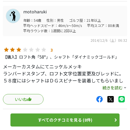
基本ローバウンスが好みですが、多少はバウンスを使って
っかりは打ち方なので、万人には当てはまらないと思いま
打ちたいので、このわがままを聞いてくれるウェッジを探
す。
motoharuki
してました。
年齢：54歳
性別：男性
ゴルフ歴：21年以上
現在キャロのツアーグラインドを使ってます。リーディング
今更ですが、オススメです。
平均ヘッドスピード：46m/s～50m/s
平均スコア：80未満
エッジが浮かない、開いても突っかかからない、抜けがい
平均ラウンド数：1週間に2回以上
い、こんな理由で使ってますが、もう少しバウンスを使っ
2014/12/6（土）06:32
てやさしく打てるのはないかと、フラフラとショップをパ
トロールしてやっと見つけた感じです。
3
リーディングエッジは構えた時にやや浮いてるように見え
【購入】ロフト角「58°」、シャフト「ダイナミックゴールド」
ますが、開いてもしっかり抜けがよく、うまくバウンスを
メーカーカスタムにてニッケルメッキ
使えるウェッジという印象。
ランバードスタンプ、ロフト文字位置変更及びレッドに。
打感は明らかにこっちがいいですね。
５８度にはシャフトはＤＧスピナーを装着してもらいまし
ミズノのウェッジは何度か試してきていずれも納得いかな
た。このスペックでしばらく使っていましたが、フェース
続きを読む
かったので、今回は期待してつかってみたいと思ってます。
へのボールの乗り感が悪く、アプローチ等の出玉の高さイ
とりあえず１ラウンドだけですが、結構とりまわしもよか
いいね
メージが合わず、オリジナルの状態ではイマイチでした。
ったです。高い球が出しやすかった。三浦でオーダーしよ
メッキが打感を硬く感じさせ、溝もボールが乗らず、滑っ
うかと思ってたので、費用的にも助かった（笑）ちなみに
てポッコン玉がたまに出てしまいう状態。やはりノーメッ
型落ちなんで、新品でも10,000円切って購入できました。
すべてのクチコミを見る (8件)
キの方が柔らかいフィーリングが出ます。
なので、自分の好みに調整をしました。フェースは業者に