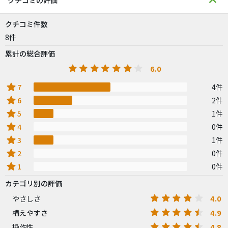
クチコミの評価
クチコミ件数
8件
累計の総合評価
6.0
star
7
4件
star
6
2件
star
5
1件
star
4
0件
star
3
1件
star
2
0件
star
1
0件
カテゴリ別の評価
4.0
やさしさ
4.9
構えやすさ
4.8
操作性