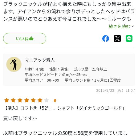
ですが、Ｔ４は、浮気性の僕がもう２年ほど使用していま
ブラックニッケルが程よく構えた時にもしっかり集中出来
すよＷ。
ます。アイアンからの流れで余りボデっとしたヘッドはバラ
ンスが悪いのでとりあえず今はこれでした〜〜！ルークも
長く使用してたので、浮気心で使用しました。
続きを読む
いいね
マニアック素人
年齢：47歳
性別：男性
ゴルフ歴：21年以上
平均ヘッドスピード：41m/s～45m/s
平均スコア：90～99
平均ラウンド数：1ヶ月に1回程度
2015/9/22（火）21:07
6
【購入】ロフト角「52°」、シャフト「ダイナミックゴールド」
買い戻しです…
以前はブラックニッケルの50度と56度を使用していまし