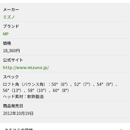
メーカー
ミズノ
ブランド
MP
価格
18,360円
公式サイト
http://www.mizuno.jp/
スペック
ロフト角（バウンス角）：50°（6°）、52°（7°）、54°（9°）、
56°（13°）、58°（10°）、60°（8°）
ヘッド素材：軟鉄鍛造
商品発売日
2012年10月19日