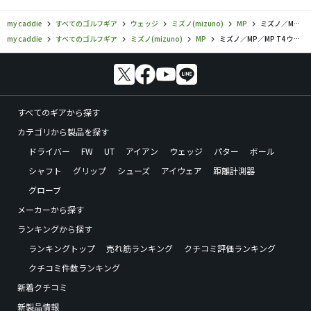
my caddie
すべてのゴルフギア
ウェッジ
ミズノ(mizuno)
MP
ミズノ／MP／MP T4 ウェッジの口コミ評価
my caddie
すべてのゴルフギア
ミズノ(mizuno)
MP
ミズノ／MP／MP T4 ウェッジの口コミ評価
すべてのギアから探す
カテゴリから製品を探す
ドライバー
FW
UT
アイアン
ウェッジ
パター
ボール
シャフト
グリップ
シューズ
アイウェア
距離計測器
グローブ
メーカーから探す
ランキングから探す
ランキングトップ
売れ筋ランキング
クチコミ評価ランキング
クチコミ件数ランキング
新着クチコミ
新製品情報