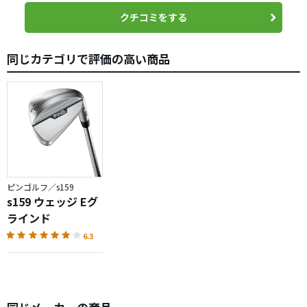
てルールギリギリまで溝の切り直しを依頼し、粗いペーパ
クチコミをする
ー〜細かいペーパーでフェース面の研磨、シャフトバット
をクォーターカット、５８度のロフトを一度ねかせ５９
同じカテゴリで評価の高い商品
度、ライ角を1度フラット、５２度はロフトはオリジナル、
ライ角を0.5度フラット。アプローチで自分でいろいろやり
たい方なので、バランスはＤを少し切るくらいに鉛で調整
して、好みのフィーリングに近づく事が出来ました。顔つ
きが気に入っているので今現在も約一年くらい使い続けて
います。
ウェッジはラウンドでも使用する頻度が多く、スコアにも
直接影響するので
ピンゴルフ／s159
常に気をつかい、調整を繰り返しています。
s159 ウェッジ Eグ
ラインド
6.3