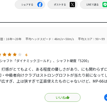
シェアする
ポストする
LINEで送る
歴：16年～20年
平均ヘッドスピード：46m/s～50m/s
平均スコア：90～99
6
シャフト「ダイナミックゴールド」、シャフト硬度「S200」
、打感がとてもよく、ある程度の優しさがあり、にも関わらず
初・中級者向けクラブはストロングロフトが当たり前になって
が広すぎ、上は狭すぎで正直使えたものじゃないけど、MP-66
高次元でバランスよくまとめられている。
いいね
古で安く出回ってるし、シャフトもかなり多様な選択肢がある
自分で買うアイアンセットとしてもとてもおすすめです。