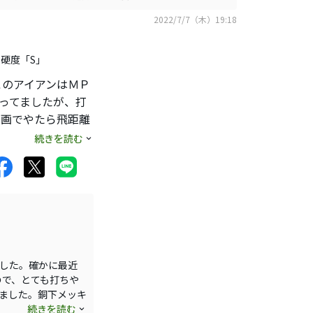
2022/7/7（木）19:18
ト硬度「S」
ます。
このアイアンはＭＰ
ろ持ってましたが、打
さを見つける事が
動画でやたら飛距離
スピード40少しの
続きを読む
ールできなければ
ートナーが値段あげ
るこのアイアンお
離差です）
ました。確かに最近
ので、とても打ちや
いました。銅下メッキ
どこで打ったのかも
続きを読む