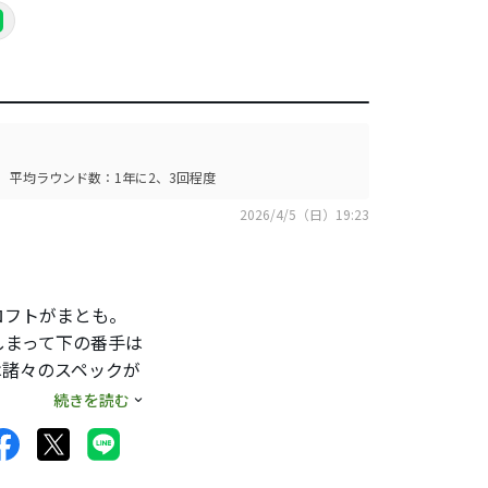
平均ラウンド数：1年に2、3回程度
2026/4/5（日）19:23
ロフトがまとも。
しまって下の番手は
は諸々のスペックが
続きを読む
。ゴルフをはじめて