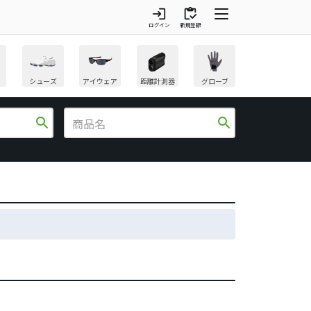
login
inventory
ログイン
新規登録
シューズ
アイウェア
距離計測器
グローブ
search
search