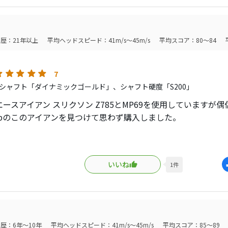
歴：21年以上
平均ヘッドスピード：41m/s～45m/s
平均スコア：80～84
7
シャフト「ダイナミックゴールド」、シャフト硬度「S200」
ースアイアン スリクソン Z785とMP69を使用していますが
Upのこのアイアンを見つけて思わず購入しました。
ら66アイアンは興味アリアリだったのでエースアイアンと比べ
いいね
1
件
フトより全番手2度UPしている為か飛距離はあまり変わりませ
言えばZ785より1～3ｙ落ちるぐらいで収まっています。
イアンの特徴は何といっても顔です。
歴：6年～10年
平均ヘッドスピード：41m/s～45m/s
平均スコア：85～89