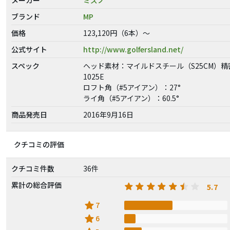
ブランド
MP
価格
123,120円（6本）～
公式サイト
http://www.golfersland.net/
スペック
ヘッド素材：マイルドスチール（S25CM）精
1025E
ロフト角（#5アイアン）：27°
ライ角（#5アイアン）：60.5°
商品発売日
2016年9月16日
クチコミの評価
クチコミ件数
36件
累計の総合評価
5.7
star
7
star
6