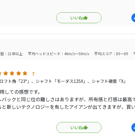
いる物にドンピシャなアイアンがスコアにも影響します。
えてくれます。ミズノプロも情報は伝えてくれるのでそれもすごいんで
飛ばない以外は完璧とおもいます。曲げようとおもったら曲がるのに直進
らも色々カスタムして楽しみたいアイアンです。
5のほうはもっと操作性が高いんですがとてつもなくカッコいい。
いいね
ンビはとても重心距離が似てるので
で全く違和感ないです。
ンは狙ったところにいくのが命。距離感が命。
そこまで飛ばないので一度たててますがスゴく上がります。5アイアンで
歴：21年以上
平均ヘッドスピード：46m/s～50m/s
平均スコア：85～89
7
ロフト角「23°」、シャフト「モーダス125X」、シャフト硬度「X」
使用しての感想です。
ルバックと同じ位の難しさはありますが、所有感と打感は最高
ろと新しいテクノロジーを有したアイアンが出てきますが、買
りません。
グ作りにもいいアイアンだと思います。
いいね
談ですが、オプションのジルニッケルはお薦めですよ。傷が付