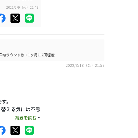
すが。
2021/3/9（火）21:48
性も高い不思議なく
も。
平均ラウンド数：1ヶ月に2回程度
2022/3/18（金）21:57
です。
い替える気には不思
続きを読む
きません。