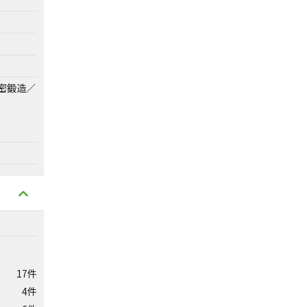
密鍛造／
17件
4件