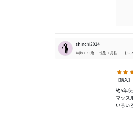
求めて
っと教
66は
これか
らぶ。
このコ
コンボ
アイア
自分は
shinchi2014
年齢：53歳
性別：男性
ゴルフ
【購入】
約5年
マッス
いろい
議とな
スイン
あと余