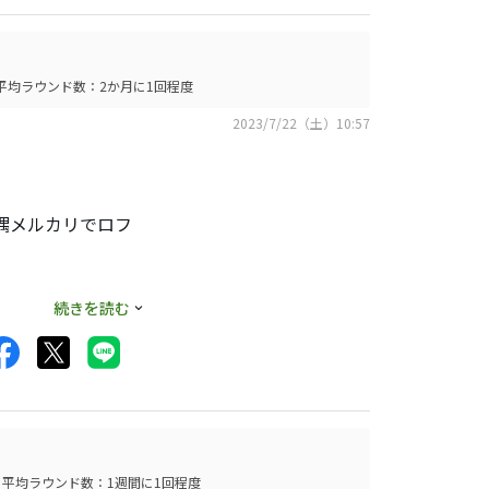
平均ラウンド数：2か月に1回程度
2023/7/22（土）10:57
偶偶メルカリでロフ
てみました。
続きを読む
ん。
平均ラウンド数：1週間に1回程度