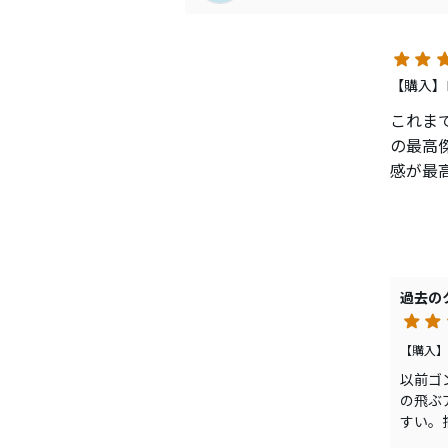
和顔。
球も高
狭いピ
【購入】ロ
MP6
これま
の最高傑
還暦を
感が最
出来ま
を特化
期待の飛
自分で
半番手
アイア
てます
今時飛
すすめ
過去の
（飛ば
【購入】
・構え
以前ゴ
・球の
の飛ぶ
・安心
すい。
・打感
でとて