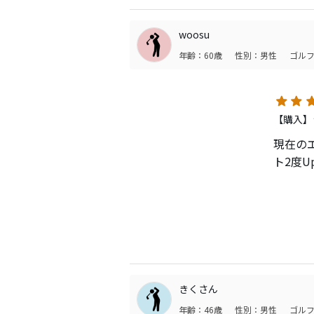
woosu
年齢：60歳
性別：男性
ゴルフ
【購入】
現在のエ
ト2度
以前か
標準ロ
しいて
きくさん
このア
年齢：46歳
性別：男性
ゴルフ