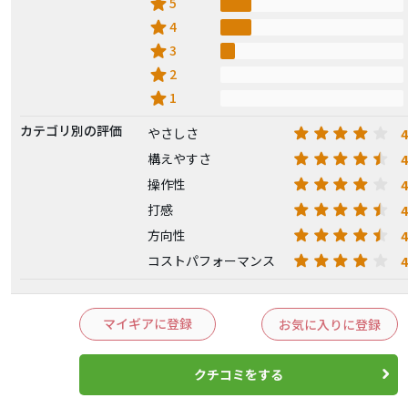
star
5
star
4
star
3
star
2
star
1
カテゴリ別の評価
4
やさしさ
4
構えやすさ
4
操作性
4
打感
4
方向性
4
コストパフォーマンス
マイギアに登録
お気に入りに登録
クチコミをする