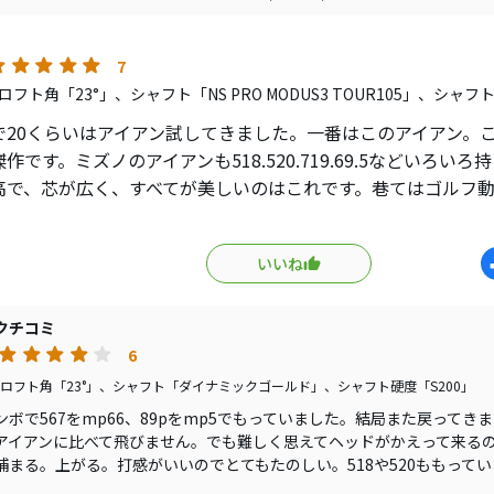
ボールを包み込むような顔付きで安心出来ます。
い放物線を描くように飛んで行きます。
7
ンポジションもダイレクトに狙っていく事が出来ます。
フト角「23°」、シャフト「NS PRO MODUS3 TOUR105」、シャフ
9よりもスポットが広い為ミスにも強く軽いフェードも簡単に打て
で20くらいはアイアン試してきました。一番はこのアイアン。
作です。ミズノのアイアンも518.520.719.69.5などいろい
過ぎて中空アイアンを色々為しましたがZ785と比べて中空の良
高で、芯が広く、すべてが美しいのはこれです。巷てはゴルフ
せんでした。
してますが、アイアンはコントロールがすべてですよね。ヘッド
距離もZ785より約4y弱のアドバンテージ。
も7番で165とか飛ぶアイアンはありますが、縦距離がコントロ
以下なのでメリットを感じませんでした。
いいね
ンではないです。値段もちゅうこでお手頃、最近はやたら某パ
が、5とかでは安く手に入れれます。手にとるように情報が伝わ
ばないアイアンなのでしょうが・・・
です。
クチコミ
ないと言ってもスリクソン ZX7と比べても半番手ぐらいの飛距
6
ロフト角「23°」、シャフト「ダイナミックゴールド」、シャフト硬度「S200」
やすさ
ンボで567をmp66、89pをmp5でもっていました。結局また戻ってき
上がりやすさと弾道のイメージ
アイアンに比べて飛びません。でも難しく思えてヘッドがかえって来る
感
捕まる。上がる。打感がいいのでとてもたのしい。518や520ももって
や打音
も柔らかいのですが、66や5にはもっと引き締まった感じがあります。