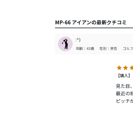
MP-66 アイアンの最新クチコミ
:^)
年齢：43歳
性別：男性
ゴルフ
【購入】
見た目
最近の
ピッチ
かなり
今は中
最初に