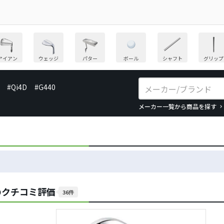
アイアン
ウェッジ
パター
ボール
シャフト
グリップ
#Qi4D
#G440
メーカー一覧から商品を探す
ンのクチコミ評価
36件