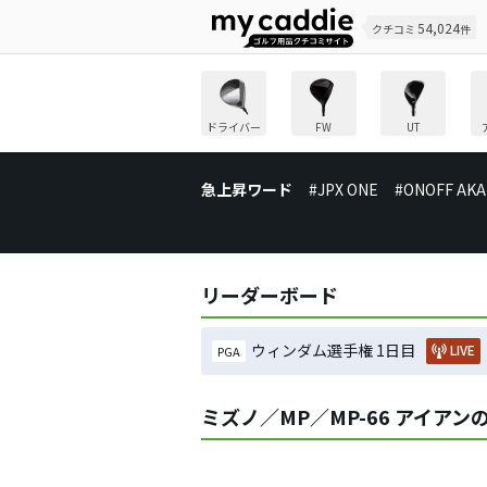
54,024
クチコミ
件
ドライバー
FW
UT
急上昇ワード
#JPX ONE
#ONOFF AKA
リーダーボード
ウィンダム選手権 1日目
LIVE
PGA
ミズノ／MP／MP-66 アイア