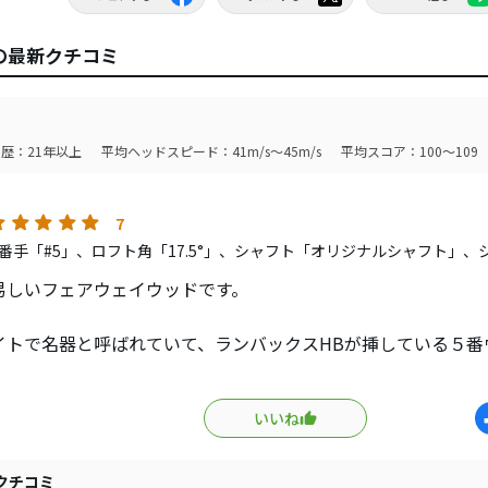
ドの最新クチコミ
歴：21年以上
平均ヘッドスピード：41m/s～45m/s
平均スコア：100～109
7
番手「#5」、ロフト角「17.5°」、シャフト「オリジナルシャフト」、
易しいフェアウェイウッドです。
イトで名器と呼ばれていて、ランバックスHBが挿している５番
先端が撓るのでトップ気味の球がたまに出る為、オリジナルの
ションに出品されていたので、購入しました。
いいね
ウンドで193ヤードのショートホールでティーショットで使用
したが、当たり負けせず真っすぐ飛んでいき見事ピンそば３ｍ
クチコミ