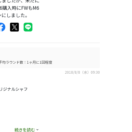
討しましたが、未だに
購入時にFWもM6
ンにしました。
平均ラウンド数：1ヶ月に1回程度
2018/8/8（水）09:30
オリジナルシャフ
続きを読む