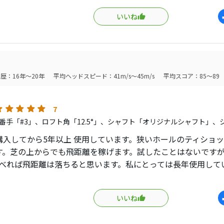
、Ｍ2（2017）3ＨＬ（16.5°）も所有していますが、やは
いいね
2は処分を検討しています。
思う理由は、構えた際の安心感と打感。
ェースに乗る感覚が良くわかり、打感も凄く良いです。
えた時は、悦に入ってしまいます。
歴：16年～20年
平均ヘッドスピード：41m/s～45m/s
平均スコア：85～89
ライバーのヘッドスピードが42m/s位ですが、13°のTSも打
ールのティーショットで多用しますが、同伴者のドライバーよ
7
番手「#3」、ロフト角「12.5°」、シャフト「オリジナルシャフト」、
購入してから5年以上 使用しています。狭いホールのティショ
ーなことに、最近中古のBランク品（オリジナルシャフト）のT
す。芝の上からでも飛距離を稼げます。試したことはないです
で見つけたので、予備で購入してしましました。
比べれば飛距離は落ちると思います。私にとっては長年使用して
ラブは今のところ無いです。それくらい良いです。中古で少な
々試し、Vスチール（2003・2008）も所有していますが、出
てください！
いいね
ーメイドはFWを作るのが上手いと思いますが、自分はコレに勝
？と思う位気に入ってます。