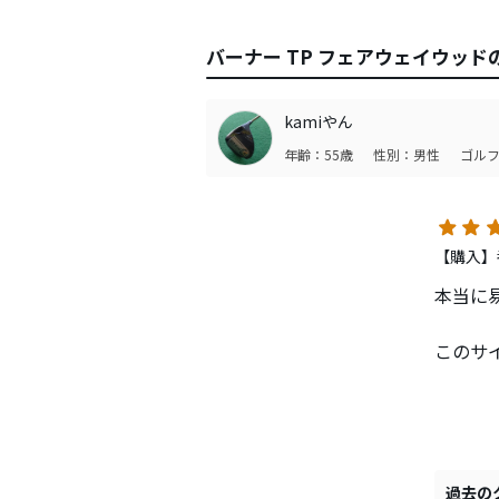
バーナー TP フェアウェイウッ
kamiやん
年齢：55歳
性別：男性
ゴルフ
【購入】
本当に
このサ
たが、
オーク
昨日ラ
トしま
過去の