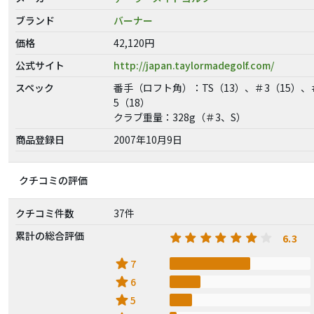
ブランド
バーナー
価格
42,120円
公式サイト
http://japan.taylormadegolf.com/
スペック
番手（ロフト角）：TS（13）、＃3（15）、
5（18）
クラブ重量：328g（＃3、S）
商品登録日
2007年10月9日
クチコミの評価
クチコミ件数
37件
累計の総合評価
6.3
star
7
star
6
star
5