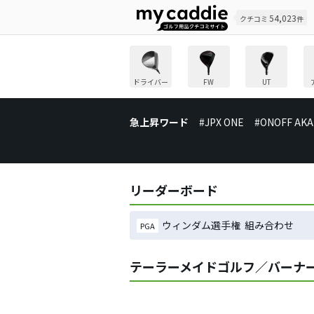
54,023
クチコミ
件
ドライバー
FW
UT
急上昇ワード
#JPX ONE
#ONOFF AKA
リーダーボード
ウィンダム選手権 組み合わせ
PGA
テーラーメイドゴルフ／バーナー