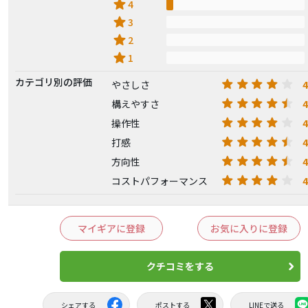
star
4
star
3
star
2
star
1
カテゴリ別の評価
4
やさしさ
4
構えやすさ
4
操作性
4
打感
4
方向性
4
コストパフォーマンス
マイギアに登録
お気に入りに登録
クチコミをする
シェアする
ポストする
LINEで送る