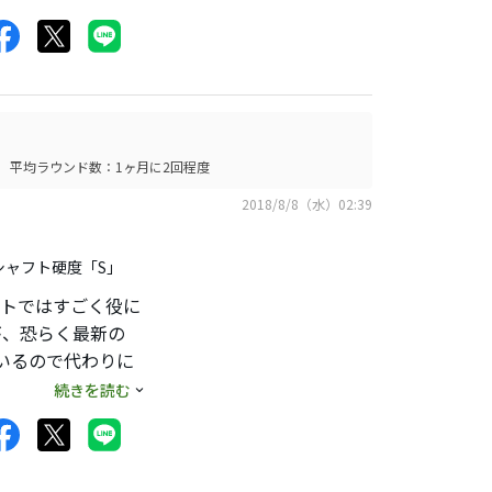
りこちらを使用します
平均ラウンド数：1ヶ月に2回程度
2018/8/8（水）02:39
てます。
り飛んで驚かれま
シャフト硬度「S」
ットではすごく役に
Sを中古ショップの
が、恐らく最新の
いるので代わりに
いので見つけたら試
続きを読む
番はコレが一番で
るFWはもう出ない