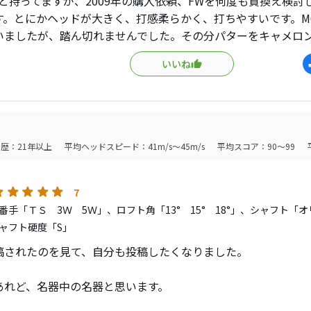
7番と持ってますが、2009年の購入依頼、FWを何度も買換え検
す。とにかヘッドが大きく、打感柔らかく、打ちやすいです。M6
いましたが、踏ん切れませんでした。その分パターをキャメロ
いいね
歴：21年以上
平均ヘッドスピード：41m/s～45m/s
平均スコア：90～99
7
番手「ＴＳ 3Ｗ 5Ｗ」、ロフト角「13° 15° 18°」、シャフト「
ャフト硬度「S」
稿されたのを見て、自分も投稿したくなりました。
あれど、名器中の名器と思います。