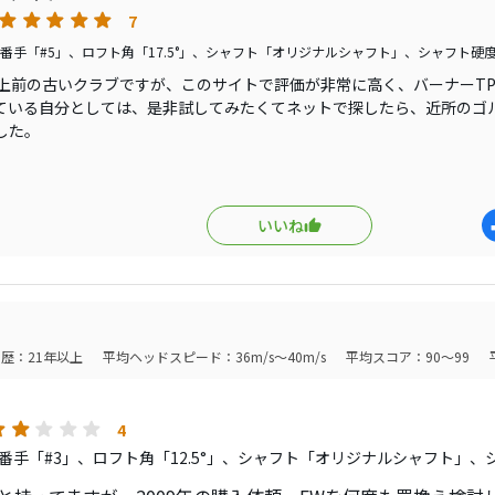
30ヤードのセカンドで使いましたが、これも抜け良くヒットし
7
いきました。
番手「#5」、ロフト角「17.5°」、シャフト「オリジナルシャフト」、シャフト硬度
く真っすぐ目標に打てる寛容なフェアウェイウッドですね。
以上前の古いクラブですが、このサイトで評価が非常に高く、バーナーTP
ている自分としては、是非試してみたくてネットで探したら、近所のゴ
クラブより飛びませんが、適度な重さで振り易くラウンドに強
した。
実感いたしました。
クラブから比べるとヘッド体積がコンパクトで難しい感じは受けますが
ンで非常に構え易い。実際に打ってみて芯を外しても直進性が高く、球
ラブで手に入れにくいですが、初心者から使えるフェアウェイ
石バーナーて感じですね（笑）
いいね
スが厚く、弾き感は無いのですが、打感は柔らかくコースボールだとも
っていて非常に気持ちいいです。
は最近のクラブより劣ると思いますが、200ヤード程度は安定して飛ぶ
歴：21年以上
平均ヘッドスピード：36m/s～40m/s
平均スコア：90～99
あったシャフトが、自分のタイミングに合わなかったのですが、タイミ
を挿して使っていきたいと思います。
4
番手「#3」、ロフト角「12.5°」、シャフト「オリジナルシャフト」、