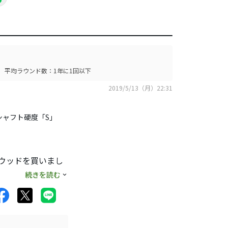
平均ラウンド数：1年に1回以下
2019/5/13（月）22:31
シャフト硬度「S」
ウッドを買いまし
Ｓシャフトがネット
続きを読む
。ややトゥ側でヒッ
にワンオン。その後