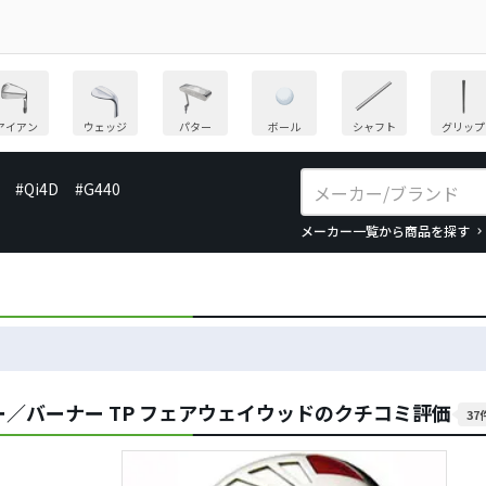
アイアン
ウェッジ
パター
ボール
シャフト
グリップ
#Qi4D
#G440
メーカー一覧から商品を探す
／バーナー TP フェアウェイウッドのクチコミ評価
37