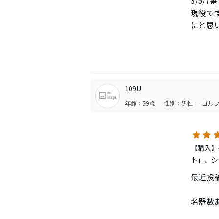
3/5/
現役で
にと思
109U
年齢：59歳
性別：男性
ゴルフ
【購入】
ト」、シ
最近投
名器数