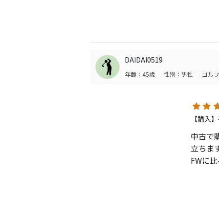
ちなみに
のでＭ
名器と
球がフ
DAIDAI0519
芯で捉
年齢：45歳
性別：男性
ゴルフ
自分はド
狭いホ
す。
【購入】
中古で
ラッキ
立ちま
ネット
FWに
なるク
FWは色
してみ
す。
テーラ
のでは