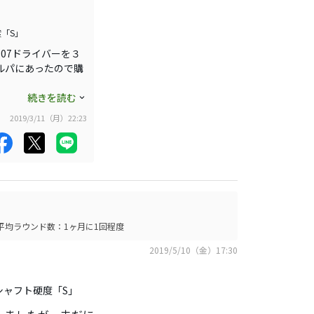
てグリーン手間まで
「S」
07ドライバーを３
ルパにあったので購
いクラブで評価が高
続きを読む
、フェース面がやや
2019/3/11（月）22:23
も上がりミスにも強
ウッドウです。
っと良いと思いま
ので十分だと思いま
平均ラウンド数：1ヶ月に1回程度
ングの取りやすいシ
2019/5/10（金）17:30
シャフト硬度「S」