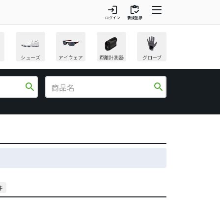
login
inventory
ログイン
新規登録
シューズ
アイウェア
距離計測器
グローブ
search
search
件