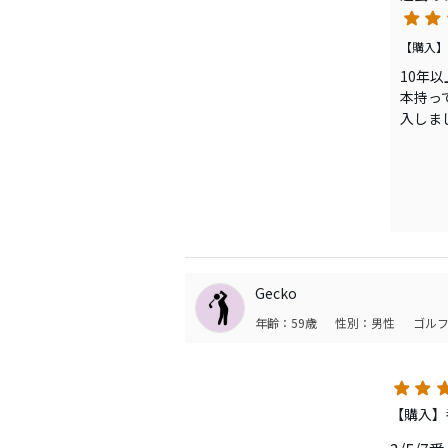
残り2
飛んで
【購入】
とにか
10年
本持っ
最新の
入しま
いのが
最近の
オープ
古いク
い。流
フェー
す。打
飛距離
Gecko
す。
年齢：59歳
性別：男性
ゴルフ
挿して
ャフト
【購入】