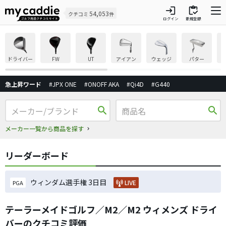
login
inventory
54,053
クチコミ
件
ログイン
新規登録
ドライバー
FW
UT
アイアン
ウェッジ
パター
急上昇ワード
#JPX ONE
#ONOFF AKA
#Qi4D
#G440
search
search
メーカー一覧から商品を探す
リーダーボード
ウィンダム選手権 3日目
LIVE
PGA
テーラーメイドゴルフ／M2／M2 ウィメンズ ドライ
バーのクチコミ評価