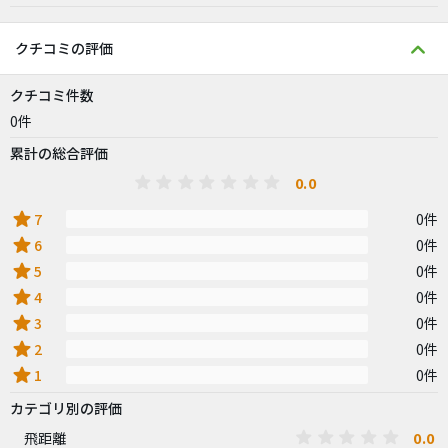
クチコミの評価
クチコミ件数
0件
累計の総合評価
0.0
star
7
0件
star
6
0件
star
5
0件
star
4
0件
star
3
0件
star
2
0件
star
1
0件
カテゴリ別の評価
0.0
飛距離