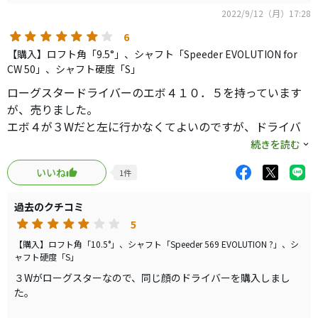
ヘッドは丸顔・ソール後方まで長いので好みは分かれそう
2022/9/12（月）17:28
です。
6
ミスヒット時の寛容性はさすがにAiスモークでしたが、そ
【購入】ロフト角「9.5°」、シャフト「Speeder EVOLUTION for
れ以外はローグスターに軍配です。
CW 50」、シャフト硬度「S」
中古で1万円前後で入手できるので、軽いヘッドのドライバ
ローグスタードライバーのエボ４１０．５を持っています
ーが欲しい人はぜひ候補に入れてみてください。
が、売りました。
エボ４が３Wだと左に行かなくてよいのですが、ドライバ
ーだと捕まらないので、シャフトのしなりを使えず超高弾
続きを読む
道フェードスライス目になって
いいね
1
件
いました。
過去のクチコミ
納得いかないので、純正シャフトのSと９．５のヘッドを再
5
度購入した
ところ、私には最高の結果でした。
【購入】ロフト角「10.5°」、シャフト「Speeder 569 EVOLUTION ?」、シ
ャフト硬度「S」
シャフトのしなりも良く使えるし、ヘッドも適度に走る
３Wがローグスターなので、同じ顔のドライバーを購入しまし
し、９．５に
た。
なったので中高弾道になるし、総重量も私にはピッタリで
した。