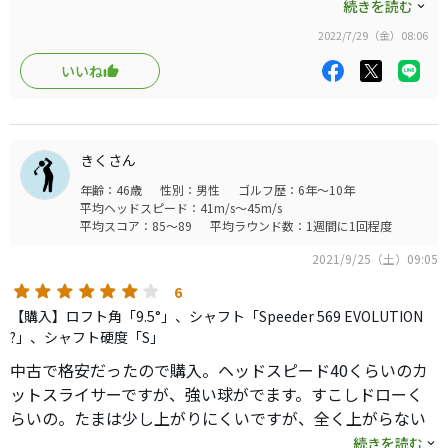
45.75インチで総重量が重すぎず、シャフトも重すぎずしっかり
続きを読む
しているドライバーが最近あまりないので、少し古いですが購入
2022/7/29（金）08:06
現在３Wもローグスターなので、顔も同じで安心感もある
しました。
し
いいね
飛距離は今使っているものよりは飛びませんが、３Wと同じ顔と
同じシャフトなので、合わせやすいです。
少し古いモデルですが、しばらくこれで楽しみます。
ローグスターは３W同様球が上がりにくい性質があるので、１
きくさん
０．５度に
年齢：46歳
性別：男性
ゴルフ歴：6年～10年
しましたが、正解でした。
平均ヘッドスピード：41m/s～45m/s
平均スコア：85～89
平均ラウンド数：1週間に1回程度
重心角も29度くらいなので、ちょうどヘッドを返しやすく1本持
っていても
2021/9/25（土）09:05
良いドライバーだと思います
6
【購入】ロフト角「9.5°」、シャフト「Speeder 569 EVOLUTION
?」、シャフト硬度「S」
中古で格安だったので購入。ヘッドスピード40くらいのカ
ットスライサーですが、強い球がでます。すこしドローく
らいの。たまは少し上がりにくいですが、全く上がらない
ってほどではないです。慣性モーが高く、ヘッドの軌道が
続きを読む