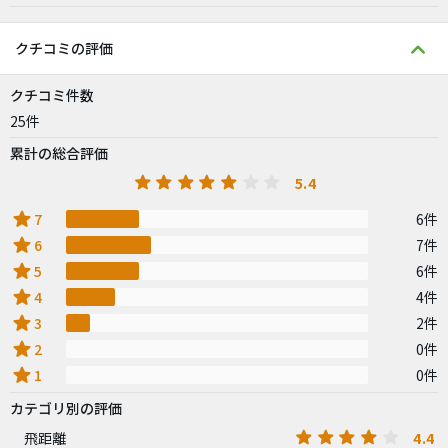
クチコミの評価
クチコミ件数
25件
累計の総合評価
5.4
star
7
6件
star
6
7件
star
5
6件
star
4
4件
star
3
2件
star
2
0件
star
1
0件
カテゴリ別の評価
4.4
飛距離