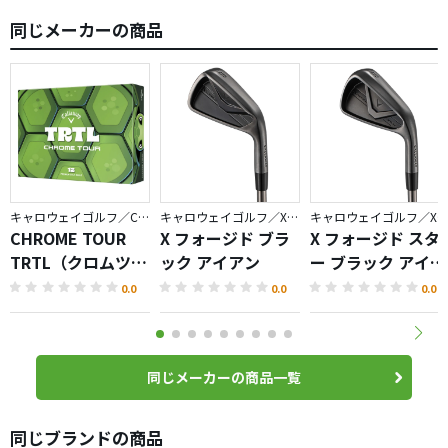
同じメーカーの商品
キャロウェイゴルフ／CHROME
キャロウェイゴルフ／X FORGED
キャロウェイゴルフ／X FORGED
CHROME TOUR
X フォージド ブラ
X フォージド スタ
TRTL（クロムツア
ック アイアン
ー ブラック アイア
ータートル）ボー
ン
0.0
0.0
0.0
ル
同じメーカーの商品一覧
同じブランドの商品