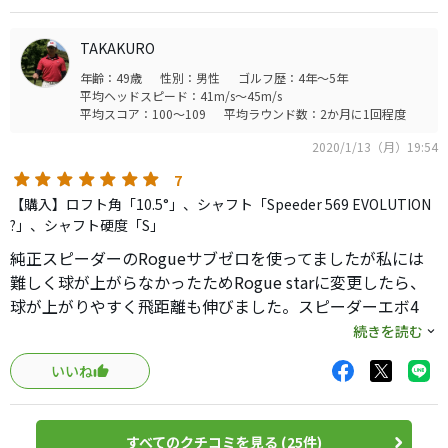
てみたものの一向に闇から抜け出せなかった。
この度、TS2、グローレF2を手放し、藁にもすがる思い
TAKAKURO
で、ローグスターを購入。
年齢：49歳
性別：男性
ゴルフ歴：4年～5年
売却益で、コロナで行けなかった飲み代程度で済んだ。
平均ヘッドスピード：41m/s～45m/s
50代になり体力低下を疑い、ロフト10.5度、50g台のスピエ
平均スコア：100～109
平均ラウンド数：2か月に1回程度
ボ4にしてみた。
2020/1/13（月）19:54
結果…安定したハイドロー連発！
久しぶり〜会いたかったよ〜笑
7
ついに最後まで手放さなかった913D2の引退の時期が来
【購入】ロフト角「10.5°」、シャフト「Speeder 569 EVOLUTION
た。。
?」、シャフト硬度「S」
でも苦しみながら、平均スコアが90台に落ちても一緒にい
純正スピーダーのRogueサブゼロを使ってましたが私には
たので、売らずに自宅でゆっくりしてもらおうっと。。
難しく球が上がらなかったためRogue starに変更したら、
あっ話が横道に逸れた汗
球が上がりやすく飛距離も伸びました。スピーダーエボ4
とにかく、ローグスターは、体力低下を認めず、低スピン
569はとても振りやすく自分に合っているように感じます。
続きを読む
ドライバー地獄に陥った私の救世主となった。
これからも練習して使いこなしていきたいと思います。
それとスピエボ4は、素直なしなりで、コシもあり扱いやす
いいね
いので、先中調子好みも卒業。
3Wも同種の661にリシャフトした。
出会いに感謝&#128516;
すべてのクチコミを見る (25件)