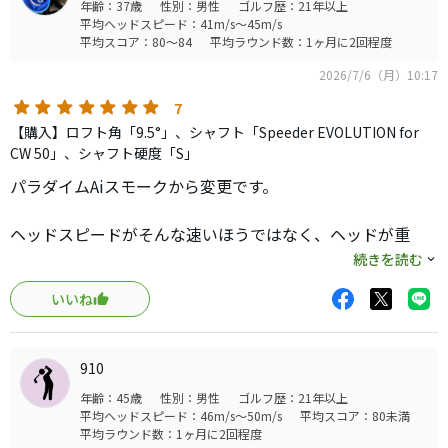
年齢：37歳
性別：男性
ゴルフ歴：21年以上
平均ヘッドスピード：41m/s～45m/s
平均スコア：80～84
平均ラウンド数：1ヶ月に2回程度
2026/7/6（月）10:17
7
【購入】ロフト角「9.5°」、シャフト「Speeder EVOLUTION for
CW 50」、シャフト硬度「S」
パラダイムAiスモークから変更です。
ヘッドスピードがそんな速いほうではなく、ヘッドが重
い・ソール後方にウエイトが入ってるモデルは振り遅れて
続きを読む
プッシュアウトが出てしまいウエイト入っていないモデル
いいね
を探したらローグスターを見つけたので購入しました。
古いモデルに変えたので飛距離落ちるかと思いましたがそ
910
んなことは全くなく、ヘッドが軽くなった分かえって振り
年齢：45歳
性別：男性
ゴルフ歴：21年以上
やすいのでナイスショットした時は少し距離が伸びまし
平均ヘッドスピード：46m/s～50m/s
平均スコア：80未満
た。
平均ラウンド数：1ヶ月に2回程度