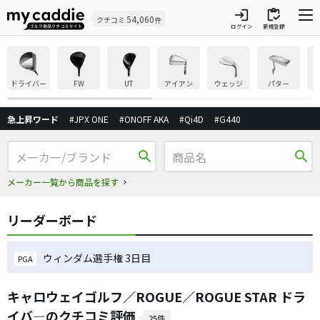
login
inventory
54,060
クチコミ
件
ログイン
新規登録
ドライバー
FW
UT
アイアン
ウェッジ
パター
急上昇ワード
#JPX ONE
#ONOFF AKA
#Qi4D
#G440
search
search
メーカー一覧から商品を探す
リーダーボード
ウィンダム選手権 3日目
PGA
キャロウェイゴルフ／ROGUE／ROGUE STAR ドラ
イバ―のクチコミ評価
25件