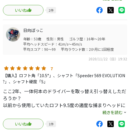
安定します。フェイス面積は小さく、真ん中に当たるか不
いいね
2
件
安になりますが、エボ4は先が安定するので、ブレは少なく
安心してうてます。240オーバーしましたので、自分のヘッ
ドスピード的には飛んでます。値段も格安になってきてます
日向ぼっこ
のでおすすめですね。最新のクラブと飛距離かわらないと
年齢：53歳
性別：男性
ゴルフ歴：16年～20年
思います。
平均ヘッドスピード：41m/s～45m/s
平均スコア：90～99
平均ラウンド数：2か月に1回程度
2020/11/22（日）19:32
7
【購入】ロフト角「10.5°」、シャフト「Speeder 569 EVOLUTION
?」、シャフト硬度「S」
ここ2年、一体何本のドライバーを取っ替え引っ替えしただ
ろうか？
以前から使用していたロフト9.5度の適度な捕まりヘッドに
先中しなりの60g台のシャフトの組み合わせでは、球がドロ
続きを読む
ップする様になり、カチャカチャしても効果なく、同じ重
いいね
1
件
量帯のシャフトの調子を変え、様々なヘッドに組み合わせ