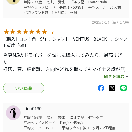
年齢：35歳
性別：男性
ゴルフ歴：16年～20年
平均ヘッドスピード：46m/s～50m/s
平均スコア：80未満
平均ラウンド数：1ヶ月に2回程度
2025/9/19（金）17:06
7
【購入】ロフト角「9°」、シャフト「VENTUS BLACK」、シャフ
ト硬度「6X」
今更M5のドライバーを試しに購入してみたら、最高すぎ
た。
打感、音、飛距離、方向性どれを取ってもマイナス点が無
い。
続きを読む
純正SのシャフトからVENTUS BLACK 6Xに変更したら、も
いいね
う最高どころじゃない。言うこと無し。めっちゃ振れる
し、ドローもフェードも気持ちよく打てる。
もう少し早く出会えてれば･･･
sino0130
綺麗なヘッドがもう残っていない･･･(笑)
年齢：56歳
性別：男性
ゴルフ歴：4年～5年
平均ヘッドスピード：41m/s～45m/s
平均スコア：85～89
平均ラウンド数：1ヶ月に2回程度