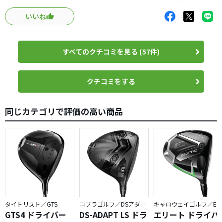
外という事でお値段もシャフト単品を大幅に下回るお値段
いいね
だったので即購入してしまいました。M3にシャフトを挿し
替える前にM5を試打した所、うむぅ？初速が速い？練習場
のネットに当たるのが早く感じなかなかの印象でした。翌
すべてのクチコミを見る (57件)
日、250Yある河川敷の練習場へ持ち込み飛距離と球筋を確
認した結果です。M3との比較です
飛距離：M3よりも10-15Y伸びたでしょうか？M3で届かな
クチコミをする
かった250Y先のネットに届きます！
球筋：軽いフェードで伸びのある球が出ます。打ち方で球
同じカテゴリで評価の高い商品
の高低もコントロールできる
打感：M3は芯を外すと顕著に手応えが変わりますがM５は
柔らかく芯を外したのが解らないイメージ。これはこれ
で？マークもつきますが芯を外しても飛距離が変わらない
のは良いかと思います。あまりにも解らないのでシールを
フェイスに貼って試したくらいです。
シャフト欲しさに購入したM5ですがエース候補になりキャ
ディバックの中央に君臨しています。
タイトリスト／GTS
コブラゴルフ／DSアダプト
キャロウェイゴルフ／ELYTE
難しそうですがもM3よりも許容範囲が増えたのでは？冨田
GTS4 ドライバー
DS-ADAPT LS ドラ
エリート ドライバ