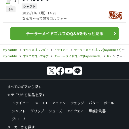
シャフト
4件
2025/1/6（月）14:28
なんちゃって競技ゴルファー
テーラーメイドゴルフのQ&Aをもっと見る
my caddie
すべてのゴルフギア
ドライバー
テーラーメイドゴルフ(taylormade)
M
my caddie
すべてのゴルフギア
テーラーメイドゴルフ(taylormade)
M5
テーラーメイドゴルフ／M5／M5 ドライバーの口コミ評価
すべてのギアから探す
カテゴリから製品を探す
ドライバー
FW
UT
アイアン
ウェッジ
パター
ボール
シャフト
グリップ
シューズ
アイウェア
距離計測器
グローブ
メーカーから探す