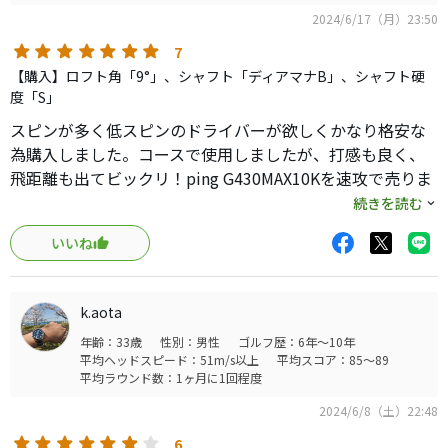
2024/6/17（月）23:50
7
【購入】ロフト角「9°」、シャフト「ディアマナB」、シャフト硬
度「S」
スピンが多く低スピンのドライバーが欲しくかなり格安な
為購入しました。コースで使用しましたが、打感も良く、
飛距離も出てビックリ！ping G430MAX10Kを速攻で売りま
した！最新モデルと変わらず使える、素晴らしい！
続きを読む
いいね
k.aota
年齢：33歳
性別：男性
ゴルフ歴：6年～10年
平均ヘッドスピード：51m/s以上
平均スコア：85～89
平均ラウンド数：1ヶ月に1回程度
2024/6/8（土）22:48
6