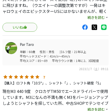
に飛びますね。（ウエイト一の調整次第ですが）一発はキ
ャロウェイのエピックスターUSにはかないませんが、軽く
振っても安定して270前後は出ます。振れば３００オーバ
続きを読む
ー。
いいね
最新が最良とは限りません。おそらく10年くらい前から各
社製品はそんなに飛距離に大差はないですね。
毎回、飛ぶ、飛ぶと宣伝してますが、それなら誰が振って
Par Taro
も300ヤード超えですからね。ここ２０年で見たら400ヤー
年齢：60歳
性別：男性
ゴルフ歴：21年以上
ド行ってもおかしくありませんから(笑)
平均ヘッドスピード：41m/s～45m/s
とにかくウェイト調整付きは飛ぶと思います。
平均スコア：85～89
平均ラウンド数：1年に2、3回程度
直進性がかなりあがりますのでランもでますし。
2023/1/7（土）09:11
シャフトの選択次第ではかなり期待が持てるクラブ
7
【購入】ロフト角「10.5°」、シャフト「」、シャフト硬度「S」
現在M3 440 9度 クロカゲTM50でエースドライバーで使用
しています。M3になんの不満も無くM3をバージョンアップ
しようとシャフトを探していた所、中古SHOPでテンセイブ
ルーの挿さったM5 460を発見。値段を見ると純正シャフト
続きを読む