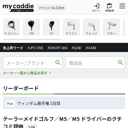
login
inventory
54,026
クチコミ
件
ログイン
新規登録
ドライバー
FW
UT
アイアン
ウェッジ
パター
急上昇ワード
#JPX ONE
#ONOFF AKA
#Qi4D
#G440
search
search
メーカー一覧から商品を探す
リーダーボード
ウィンダム選手権 1日目
PGA
テーラーメイドゴルフ／M5／M5 ドライバーのクチ
コミ評価
57件