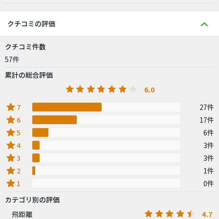
クチコミの評価
クチコミ件数
57件
累計の総合評価
6.0
star
7
27件
star
6
17件
star
5
6件
star
4
3件
star
3
3件
star
2
1件
star
1
0件
カテゴリ別の評価
4.7
飛距離