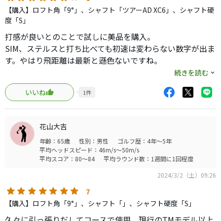
【購入】ロフト角「9°」、シャフト「ツアーAD XC6」、シャフト硬
度「S」
打感が良いとのことで試しに美品を購入。
SIM、ステルスと打ち比べても初速は変わらない数字が出ま
す。やはり飛距離は最新と遜色ないですね。
驚いたのが打感。M2からM3、SIMと使ってきましたがこの
続きを読む
M5はテーラーらしくない柔らかな打感で打ってて気持ちい
いいね
1
件
いです。
ただSIMよりはつかまらないし曲がりやすいし難しいです
ね。
花山大吉
弾道も低くなりがちで、しっかり振らないと絶対につかま
年齢：65歳
性別：男性
ゴルフ歴：4年～5年
らないです。
平均ヘッドスピード：46m/s～50m/s
構えたときにかなり良い顔をしていて、自分はフェードの
平均スコア：80～84
平均ラウンド数：1週間に1回程度
イメージが出やすいので実践向きだと思います。
2024/3/2（土）09:26
7
【購入】ロフト角「9°」、シャフト「」、シャフト硬度「S」
久々に引っ張りだしてコースで使用。現行のTMモデル以上