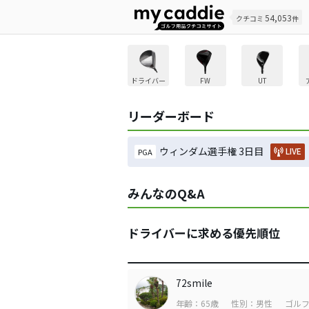
54,053
クチコミ
件
ドライバー
FW
UT
リーダーボード
ウィンダム選手権 3日目
LIVE
PGA
みんなのQ&A
ドライバーに求める優先順位
72smile
年齢：65歳
性別：男性
ゴルフ