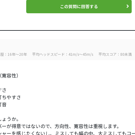
この質問に回答する
歴：16年～20年
平均ヘッドスピード：41m/s～45m/s
平均スコア：80未満
（寛容性）
すさ
打ちやすさ
打音
しょうか。
バーが得意ではないので、方向性、寛容性は重視します。
シャーを感じたくないし、ミスしても幅の中、大ミスしてもコ