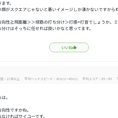
きます。
り顔がスクエアじゃないと悪いイメージしか湧かないですから
方向性≧飛距離＞＞球筋の打ち分け＞打感=打音でしょうか。
ち分けはそっちに任せれば良いかなと思ってます。
いいね
歴：21年以上
平均ヘッドスピード：41m/s～45m/s
平均スコア：85～89
ちは。
方向性ですかね。
出なければサイコーです。