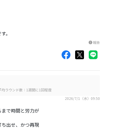
です。
報告
report
平均ラウンド数：1週間に1回程度
2026/7/1（水）09:50
るまで時間と労力が
。
打ち出せ、かつ再現