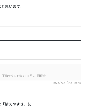
なと思います。
平均ラウンド数：1ヶ月に1回程度
2026/7/2（木）20:45
な「構えやすさ」に