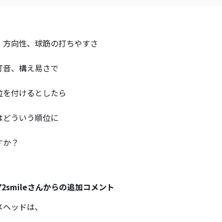
、方向性、球筋の打ちやすさ
打音、構え易さで
位を付けるとしたら
はどういう順位に
すか？
72smileさんからの追加コメント
メヘッドは、