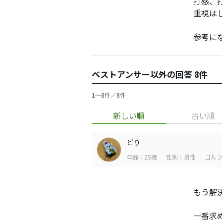
打感、
重視は
参考に
ベストアンサー以外の回答 8件
1〜8件／8件
新しい順
古い順
どり
年齢：25歳
性別：男性
ゴルフ
もう解決
一番求