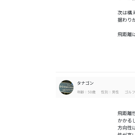
次は構
据わり
飛距離
タナゴン
年齢：50歳
性別：男性
ゴルフ
飛距離
かかる
方向性
性が高