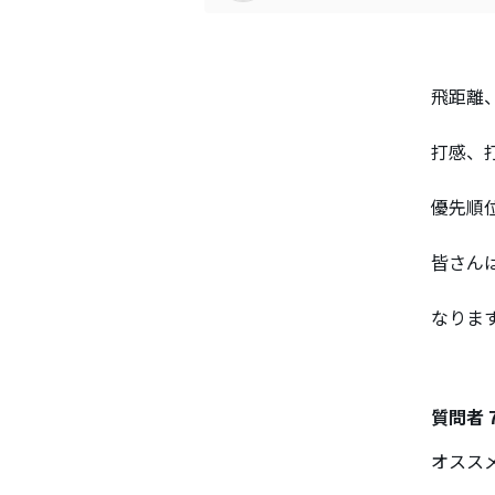
飛距離
打感、
優先順
皆さん
なりま
質問者 
オスス