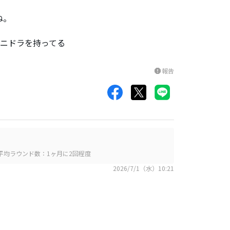
ね。
ミニドラを持ってる
報告
report
平均ラウンド数：1ヶ月に2回程度
2026/7/1（水）10:21