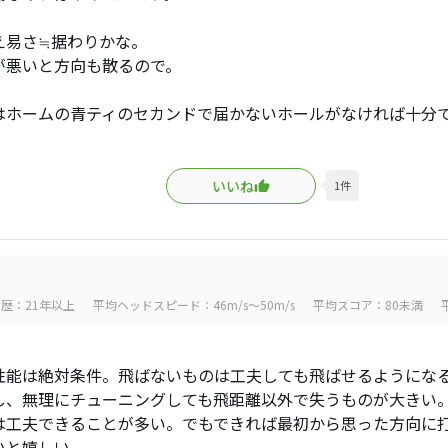
え易さ≒据わりかな。
が悪いと方向も散るので。
はホームの青ティのセカンドで届かないホールがなければ十分
いいね
1
件
歴：21年以上
平均ヘッドスピード：46m/s～50m/s
平均スコア：80未満
性能は絶対条件。飛ばないものは工夫しても飛ばせるようにな
し、無理にチューニングしても飛距離以外で失うものが大きい
は工夫できることが多い。でもできれば最初から思った方向に
いと嬉しい。