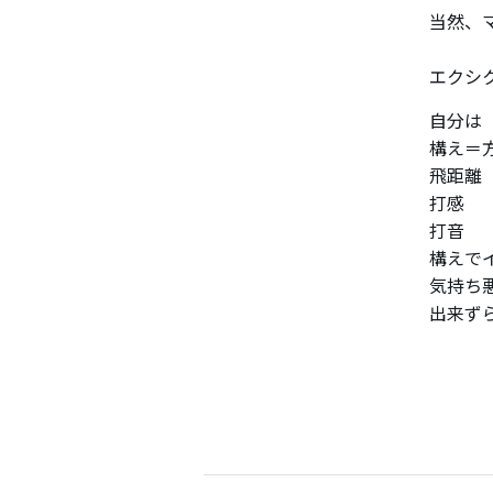
当然、マ
エクシ
自分は
構え＝
飛距離
打感
打音
構えで
気持ち悪
出来ず