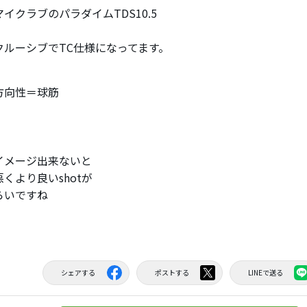
イクラブのパラダイムTDS10.5
クルーシブでTC仕様になってます。
方向性＝球筋
イメージ出来ないと
くより良いshotが
らいですね
シェアする
ポストする
LINEで送る