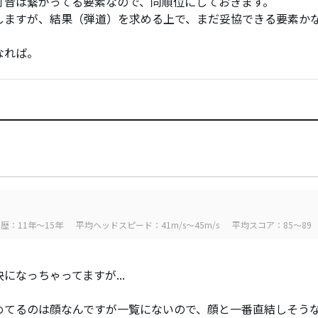
打音は繋がってる要素なので、同順位にしておきます。
しますが、結果（弾道）を求める上で、まだ妥協できる要素か
なれば。
歴：11年～15年
平均ヘッドスピード：41m/s～45m/s
平均スコア：85～89
になっちゃってますが...
めてるのは顔なんですが一覧にないので、顔と一番直結しそう