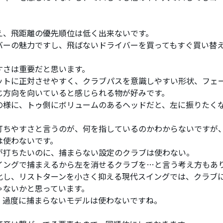
。
え、飛距離の優先順位は低く出来ないです。
バーの魅力ですし、飛ばないドライバーを買ってもすぐ買い替
すさは重要だと思います。
ットに正対させやすく、クラブパスを意識しやすい形状、フェ
じ方向を向いていると感じられる物が好みです。
の様に、トゥ側にボリュームのあるヘッドだと、左に振りたく
打ちやすさと言うのが、何を指しているのかわからないですが
は使わないです。
が打ちたいのに、捕まらない設定のクラブは使わない。
イングで捕まえるから左を消せるクラブを…と言う考え方もあ
化し、リストターンを小さく抑える現代スイングでは、クラブ
ゃないかと思っています。
、過度に捕まらないモデルは使わないですね。