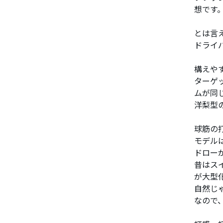
想です
とは言
ドライ
構えや
ターゲ
ムが同
洋梨型
球筋の
モデル
ドロー
昔はス
が大型
自然じ
なので