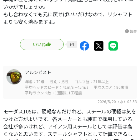
いかがでしょうか。
もし合わなくても元に戻せばいいだけなので、リシャフト
よりも安く済みますよ。
報告
report
いいね
1
件
アルシビスト
年齢：70歳
性別：男性
ゴルフ歴：21年以上
平均ヘッドスピード：41m/s～45m/s
平均スコア：80未満
平均ラウンド数：1週間に1回程度
2026/5/20（水）08:53
モーダス105は、硬軽なんだけれど、スチールの硬軽は気を
つけた方がよいです。各メーカーとも純正で採用している
会社が多いけれど、アイアン用スチールとしては評価は高
くないと思います。スチールシャフトとして計算できるし