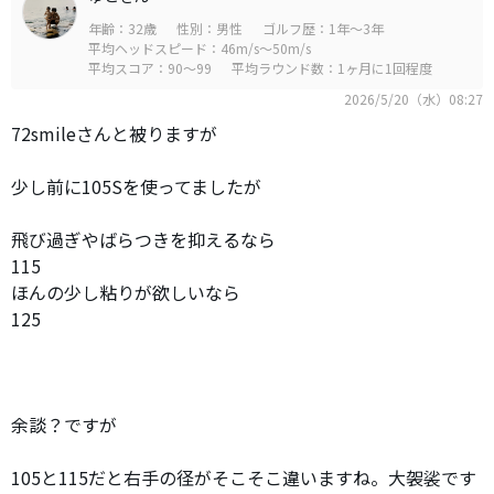
年齢：32歳
性別：男性
ゴルフ歴：1年～3年
平均ヘッドスピード：46m/s～50m/s
平均スコア：90～99
平均ラウンド数：1ヶ月に1回程度
2026/5/20（水）08:27
72smileさんと被りますが
少し前に105Sを使ってましたが
飛び過ぎやばらつきを抑えるなら
115
ほんの少し粘りが欲しいなら
125
余談？ですが
105と115だと右手の径がそこそこ違いますね。大袈裟です