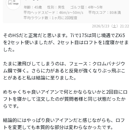
年齢：45歳
性別：男性
ゴルフ歴：4年～5年
平均ヘッドスピード：46m/s～50m/s
平均スコア：80未満
平均ラウンド数：1ヶ月に2回程度
2026/5/23（土）21:22
そのHSだと正常だと思います。7iで175は同じ境遇でZXi5
を2セット使いましたが、2セット目はロフトを1度寝かせま
した。
たまに激飛びしてしまうのは、フェース：クロムバナジウ
ム鋼で弾く。さらに力があると反発が強くなりぶっ飛ぶこ
とがあると私は結論に至りました。
めちゃくちゃ良いアイアンで何とかならないかと2回目にロ
フトを寝かして注文したのが質問者様と同じ状態だったか
らです。
結論的にはやっぱり良いアイアンだと感じながらも、ロフ
トを変更しても本質的な部分は変わらなかったです。