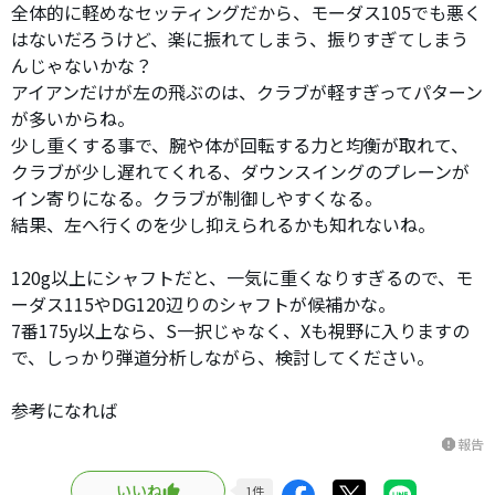
全体的に軽めなセッティングだから、モーダス105でも悪く
はないだろうけど、楽に振れてしまう、振りすぎてしまう
んじゃないかな？
アイアンだけが左の飛ぶのは、クラブが軽すぎってパターン
が多いからね。
少し重くする事で、腕や体が回転する力と均衡が取れて、
クラブが少し遅れてくれる、ダウンスイングのプレーンが
イン寄りになる。クラブが制御しやすくなる。
結果、左へ行くのを少し抑えられるかも知れないね。
120g以上にシャフトだと、一気に重くなりすぎるので、モ
ーダス115やDG120辺りのシャフトが候補かな。
7番175y以上なら、S一択じゃなく、Xも視野に入りますの
で、しっかり弾道分析しながら、検討してください。
参考になれば
報告
report
いいね
1
件