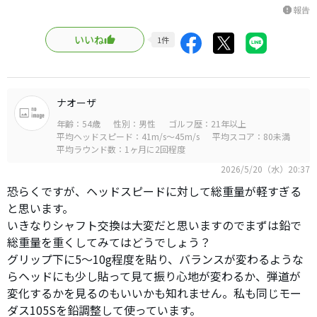
報告
report
いいね
1
件
ナオーザ
年齢：54歳
性別：男性
ゴルフ歴：21年以上
平均ヘッドスピード：41m/s～45m/s
平均スコア：80未満
平均ラウンド数：1ヶ月に2回程度
2026/5/20（水）20:37
恐らくですが、ヘッドスピードに対して総重量が軽すぎる
と思います。
いきなりシャフト交換は大変だと思いますのでまずは鉛で
総重量を重くしてみてはどうでしょう？
グリップ下に5〜10g程度を貼り、バランスが変わるような
らヘッドにも少し貼って見て振り心地が変わるか、弾道が
変化するかを見るのもいいかも知れません。私も同じモー
ダス105Sを鉛調整して使っています。