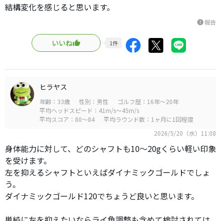
結構変化を感じると思います。
報告
report
いいね
1
件
ヒラヤス
年齢：33歳
性別：男性
ゴルフ歴：16年～20年
平均ヘッドスピード：41m/s～45m/s
平均スコア：80～84
平均ラウンド数：1ヶ月に1回程度
2026/5/20（水）11:08
身体能力に対して、どのシャフトも10～20gくらい軽い印象
を受けます。
左を抑えるシャフトといえばダイナミックゴールドでしょ
う。
ダイナミックゴールド120でちょうど良いと思います。
単純に左を抑えたいならライ角調整も含めて検討されては