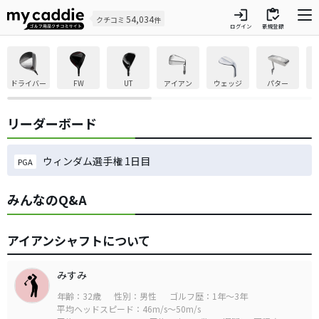
login
inventory
54,034
クチコミ
件
ログイン
新規登録
ドライバー
FW
UT
アイアン
ウェッジ
パター
リーダーボード
ウィンダム選手権 1日目
PGA
みんなのQ&A
アイアンシャフトについて
みすみ
年齢：32歳
性別：男性
ゴルフ歴：1年～3年
平均ヘッドスピード：46m/s～50m/s