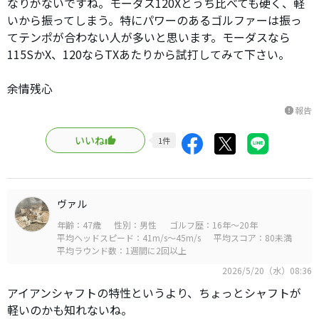
なりがないですね。モーダス120Xとうち比べても硬く、軽
いから振ってしまう。特にパワーのあるゴルファーは振っ
てテンポが合わない人が多いと思います。モーダスなら
115SかX、120ならTXあたりから試打してみて下さい。
余情残心
報告
report
いいね
1
件
ヴァル
年齢：47歳
性別：男性
ゴルフ歴：16年～20年
平均ヘッドスピード：41m/s～45m/s
平均スコア：80未満
平均ラウンド数：1週間に2回以上
2026/5/20（水）08:36
アイアンシャフトの特性というより、ちょっとシャフトが
軽いのかも知れないね。