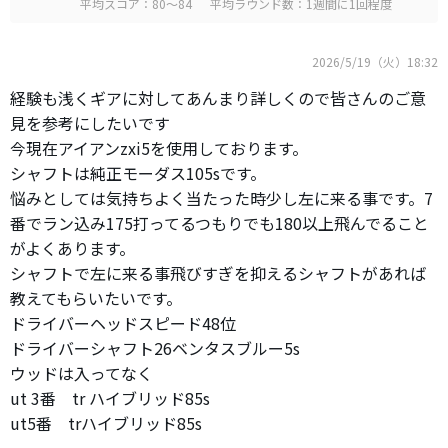
平均スコア：80～84
平均ラウンド数：1週間に1回程度
2026/5/19（火）18:32
経験も浅くギアに対してあんまり詳しくので皆さんのご意
見を参考にしたいです
今現在アイアンzxi5を使用しております。
シャフトは純正モーダス105sです。
悩みとしては気持ちよく当たった時少し左に来る事です。7
番でラン込み175打ってるつもりでも180以上飛んでること
がよくあります。
シャフトで左に来る事飛びすぎを抑えるシャフトがあれば
教えてもらいたいです。
ドライバーヘッドスピード48位
ドライバーシャフト26ベンタスブルー5s
ウッドは入ってなく
ut 3番 tr ハイブリッド85s
ut5番 trハイブリッド85s