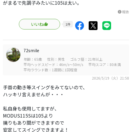
がまるで先調子みたいに105は太い。
報告
report
いいね
1
件
72smile
年齢：65歳
性別：男性
ゴルフ歴：21年以上
平均ヘッドスピード：46m/s～50m/s
平均スコア：80未満
平均ラウンド数：1週間に1回程度
2026/5/19（火）21:58
手首の動き等スイングをみてないので、
ハッキリ言えませんが・・・
私自身も使用してますが、
MODUS115Sは105より
撓りもあり間ができますので
安定してスイングできますよ！