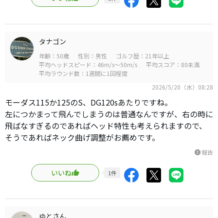
タナゴン
年齢：50歳
性別：男性
ゴルフ歴：21年以上
平均ヘッドスピード：46m/s～50m/s
平均スコア：80未満
平均ラウンド数：1週間に1回程度
2026/5/20（水）08:28
モーダス115か125のS、DG120sあたりですね。
左につかまって飛んでしまうのは普通なんですが、右の時に
飛ばなすぎるのであればヘッド特性も考えられますので、
そうであればネック曲げ調整がお薦めです。
報告
report
いいね
1
件
ゆとさん