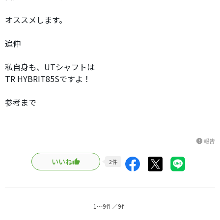
オススメします。
追伸
私自身も、UTシャフトは
TR HYBRIT85Sですよ！
参考まで
報告
report
いいね
2
件
1〜9件／9件