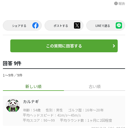
報告
report
シェアする
ポストする
LINEで送る
この質問に回答する
回答 9件
1〜9件／9件
新しい順
古い順
カルナギ
年齢：54歳
性別：男性
ゴルフ歴：16年～20年
平均ヘッドスピード：41m/s～45m/s
平均スコア：90～99
平均ラウンド数：1ヶ月に2回程度