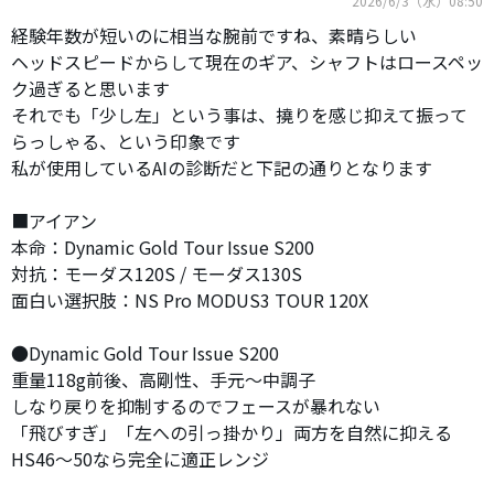
2026/6/3（水）08:50
経験年数が短いのに相当な腕前ですね、素晴らしい
ヘッドスピードからして現在のギア、シャフトはロースペッ
ク過ぎると思います
それでも「少し左」という事は、撓りを感じ抑えて振って
らっしゃる、という印象です
私が使用しているAIの診断だと下記の通りとなります
■アイアン
本命：Dynamic Gold Tour Issue S200
対抗：モーダス120S / モーダス130S
面白い選択肢：NS Pro MODUS3 TOUR 120X
●Dynamic Gold Tour Issue S200
重量118g前後、高剛性、手元〜中調子
しなり戻りを抑制するのでフェースが暴れない
「飛びすぎ」「左への引っ掛かり」両方を自然に抑える
HS46〜50なら完全に適正レンジ