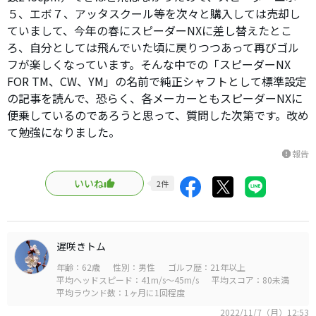
５、エボ７、アッタスクール等を次々と購入しては売却し
ていまして、今年の春にスピーダーNXに差し替えたとこ
ろ、自分としては飛んでいた頃に戻りつつあって再びゴル
フが楽しくなっています。そんな中での「スピーダーNX
FOR TM、CW、YM」の名前で純正シャフトとして標準設定
の記事を読んで、恐らく、各メーカーともスピーダーNXに
便乗しているのであろうと思って、質問した次第です。改め
て勉強になりました。
報告
report
いいね
2
件
遅咲きトム
年齢：62歳
性別：男性
ゴルフ歴：21年以上
平均ヘッドスピード：41m/s～45m/s
平均スコア：80未満
平均ラウンド数：1ヶ月に1回程度
2022/11/7（月）12:53