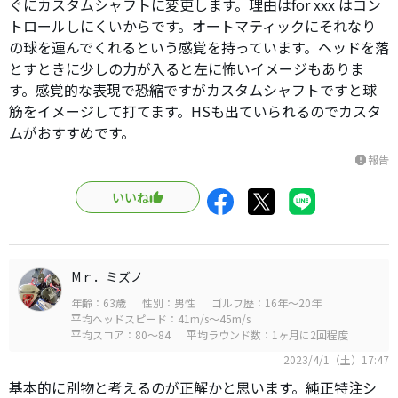
ぐにカスタムシャフトに変更します。理由はfor xxx はコン
トロールしにくいからです。オートマティックにそれなり
の球を運んでくれるという感覚を持っています。ヘッドを落
とすときに少しの力が入ると左に怖いイメージもありま
す。感覚的な表現で恐縮ですがカスタムシャフトですと球
筋をイメージして打てます。HSも出ていられるのでカスタ
ムがおすすめです。
報告
report
いいね
Mｒ．ミズノ
年齢：63歳
性別：男性
ゴルフ歴：16年～20年
平均ヘッドスピード：41m/s～45m/s
平均スコア：80～84
平均ラウンド数：1ヶ月に2回程度
2023/4/1（土）17:47
基本的に別物と考えるのが正解かと思います。純正特注シ