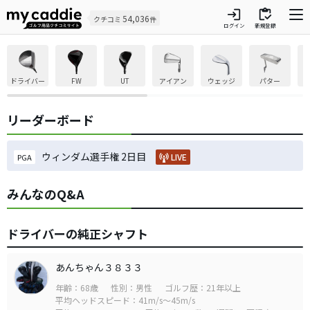
login
inventory
54,036
クチコミ
件
ログイン
新規登録
ドライバー
FW
UT
アイアン
ウェッジ
パター
リーダーボード
ウィンダム選手権 2日目
LIVE
PGA
みんなのQ&A
ドライバーの純正シャフト
あんちゃん３８３３
年齢：68歳
性別：男性
ゴルフ歴：21年以上
平均ヘッドスピード：41m/s～45m/s