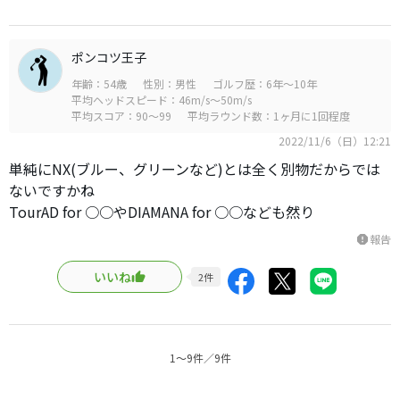
ポンコツ王子
年齢：54歳
性別：男性
ゴルフ歴：6年～10年
平均ヘッドスピード：46m/s～50m/s
平均スコア：90～99
平均ラウンド数：1ヶ月に1回程度
2022/11/6（日）12:21
単純にNX(ブルー、グリーンなど)とは全く別物だからでは
ないですかね
TourAD for ○○やDIAMANA for ○○なども然り
報告
report
いいね
2
件
1〜9件／9件