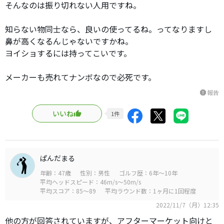
そんなのは振り切れない人用ですね。
知らない物同士なら、良いの使ってるね。ってなりますし
鼻が高くなるんじゃないですかね。
ヨイショするには持ってこいです。
メーカーも売れてナンボなので必死です。
報告
report
いいね
1
件
ぱんだまる
年齢：47歳
性別：男性
ゴルフ歴：6年～10年
平均ヘッドスピード：46m/s～50m/s
平均スコア：85～89
平均ラウンド数：1ヶ月に1回程度
2022/11/7（月）12:35
他の方が回答されていますが、アフターマーケット向けと