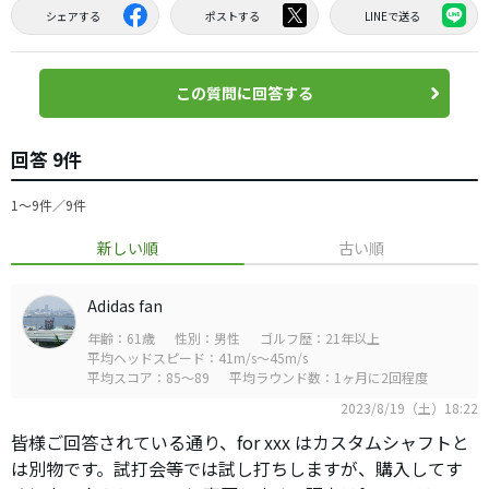
シェアする
ポストする
LINEで送る
この質問に回答する
回答 9件
1〜9件／9件
新しい順
古い順
Adidas fan
年齢：61歳
性別：男性
ゴルフ歴：21年以上
平均ヘッドスピード：41m/s～45m/s
平均スコア：85～89
平均ラウンド数：1ヶ月に2回程度
2023/8/19（土）18:22
皆様ご回答されている通り、for xxx はカスタムシャフトと
は別物です。試打会等では試し打ちしますが、購入してす