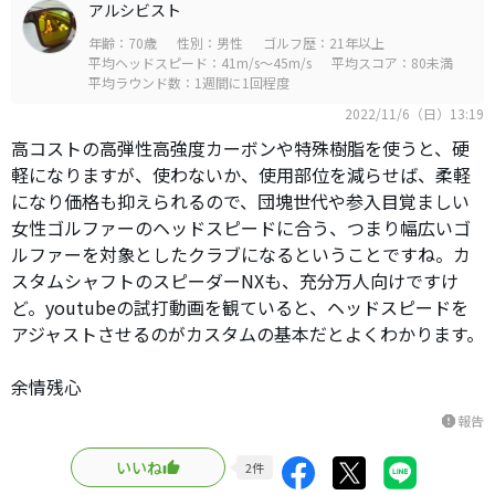
アルシビスト
年齢：70歳
性別：男性
ゴルフ歴：21年以上
平均ヘッドスピード：41m/s～45m/s
平均スコア：80未満
平均ラウンド数：1週間に1回程度
2022/11/6（日）13:19
高コストの高弾性高強度カーボンや特殊樹脂を使うと、硬
軽になりますが、使わないか、使用部位を減らせば、柔軽
になり価格も抑えられるので、団塊世代や参入目覚ましい
女性ゴルファーのヘッドスピードに合う、つまり幅広いゴ
ルファーを対象としたクラブになるということですね。カ
スタムシャフトのスピーダーNXも、充分万人向けですけ
ど。youtubeの試打動画を観ていると、ヘッドスピードを
アジャストさせるのがカスタムの基本だとよくわかります。
余情残心
報告
report
いいね
2
件