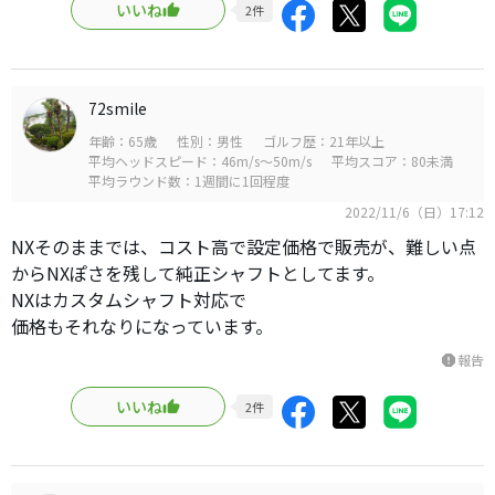
いいね
2
件
72smile
年齢：65歳
性別：男性
ゴルフ歴：21年以上
平均ヘッドスピード：46m/s～50m/s
平均スコア：80未満
平均ラウンド数：1週間に1回程度
2022/11/6（日）17:12
NXそのままでは、コスト高で設定価格で販売が、難しい点
からNXぽさを残して純正シャフトとしてます。
NXはカスタムシャフト対応で
価格もそれなりになっています。
報告
report
いいね
2
件