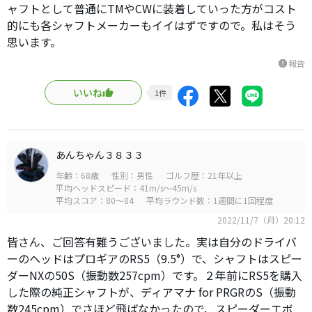
ャフトとして普通にTMやCWに装着していった方がコスト
的にも各シャフトメーカーもイイはずですので。私はそう
思います。
報告
report
いいね
1
件
あんちゃん３８３３
年齢：68歳
性別：男性
ゴルフ歴：21年以上
平均ヘッドスピード：41m/s～45m/s
平均スコア：80～84
平均ラウンド数：1週間に1回程度
2022/11/7（月）20:12
皆さん、ご回答有難うございました。実は自分のドライバ
ーのヘッドはプロギアのRS5（9.5°）で、シャフトはスピー
ダーNXの50S（振動数257cpm）です。２年前にRS5を購入
した際の純正シャフトが、ディアマナ for PRGRのS（振動
数245cpm）でさほど飛ばなかったので、スピーダーエボ