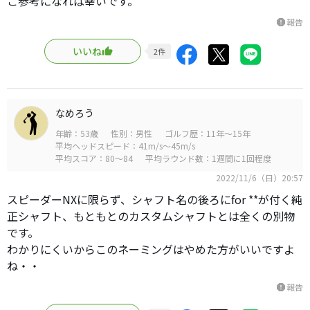
ご参考になれば幸いです。
報告
report
いいね
2
件
なめろう
年齢：53歳
性別：男性
ゴルフ歴：11年～15年
平均ヘッドスピード：41m/s～45m/s
平均スコア：80～84
平均ラウンド数：1週間に1回程度
2022/11/6（日）20:57
スピーダーNXに限らず、シャフト名の後ろにfor **が付く純
正シャフト、もともとのカスタムシャフトとは全くの別物
です。
わかりにくいからこのネーミングはやめた方がいいですよ
ね・・
報告
report