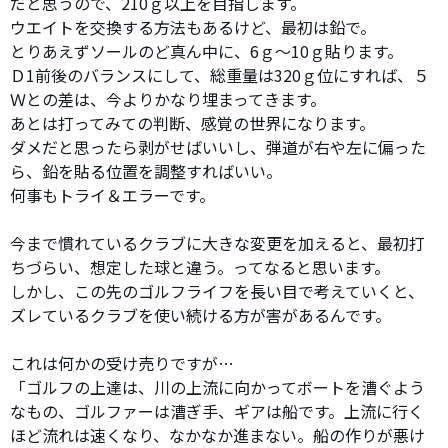
だと思うので、210ｇ以上を目指します。
ウエイトを交換する方法もあるけど、最初は鉛で。
とりあえずソールのど真ん中に、6ｇ～10ｇ貼ります。
Ｄ1前後のバランスにして、総重量は320ｇ位にすれば、５
Ｗとの差は、今よりかなり埋まってきます。
あとは打ってみての判断、感覚の世界になります。
ダメだと思ったら剥がせばいいし、弾道が右や左に偏った
ら、鉛を貼る位置を調整すればいい。
何事もトライ＆エラーです。
今まで慣れているクラブに大きな変更を加えると、最初打
ちづらい、想定した球と違う。ってなると思います。
しかし、この先のゴルフライフを長い目で考えていくと、
ズレているクラブを使い続ける方が害があるんです。
これは何かの受け売りですが…
「ゴルフの上達は、川の上流に向かってボートを漕ぐよう
なもの、ゴルファーは漕ぎ手、ギアは船です。上流に行く
ほど流れは速くなり、なかなか進まない。船の作りが悪け