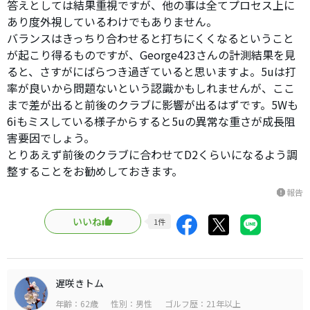
答えとしては結果重視ですが、他の事は全てプロセス上に
あり度外視しているわけでもありません。
バランスはきっちり合わせると打ちにくくなるということ
が起こり得るものですが、George423さんの計測結果を見
ると、さすがにばらつき過ぎていると思いますよ。5uは打
率が良いから問題ないという認識かもしれませんが、ここ
まで差が出ると前後のクラブに影響が出るはずです。5Wも
6iもミスしている様子からすると5uの異常な重さが成長阻
害要因でしょう。
とりあえず前後のクラブに合わせてD2くらいになるよう調
整することをお勧めしておきます。
報告
report
いいね
1
件
遅咲きトム
年齢：62歳
性別：男性
ゴルフ歴：21年以上