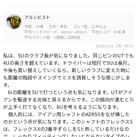
アルシビスト
年齢：70歳
性別：男性
ゴルフ歴：21年以上
平均ヘッドスピード：41m/s～45m/s
平均スコア：80未満
平均ラウンド数：1週間に1回程度
2026/5/11（月）08:37
私は、5Uのクラブ長が気になりました。同じピンのUTでも
4Uの長さを超えています。ドライバーは短尺で5Uは長尺。
今後も買い替えしていくなら、新しいクラブに変えた時に
も距離の階段やスイングでミスを誘発しそうな感じがしま
す。
6iの距離を5Uで打つという点も気になります。UTがアイ
アンを駆逐する兆候と見えるからです。この傾向が進むと7i
が上手く打てなくなり、6Uを考えるようになります。
個人的には、アイアン用シャフトのAD95Sをなぜ挿した
のかという点が気になります。このシャフトのフレックスS
は、フレックスXの2番手ずらしをSと称しているだけなの
で、しっかりフィッティングしないとならないタイプのシ