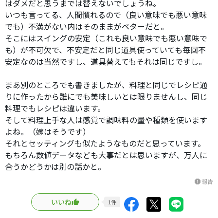
はダメだと思うまでは替えないでしょうね。
いつも言ってる、人間慣れるので（良い意味でも悪い意味
でも）不満がない内はそのままがベターだと。
そこにはスイングの安定（これも良い意味でも悪い意味で
も）が不可欠で、不安定だと同じ道具使っていても毎回不
安定なのは当然ですし、道具替えてもそれは同じですし。
まあ別のところでも書きましたが、料理と同じでレシピ通
りに作ったから誰にでも美味しいとは限りませんし、同じ
料理でもレシピは違います。
そして料理上手な人は感覚で調味料の量や種類を使います
よね。（嫁はそうです）
それとセッティングも似たようなものだと思っています。
もちろん数値データなども大事だとは思いますが、万人に
合うかどうかは別の話かと。
報告
report
いいね
1
件