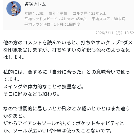
遅咲きトム
年齢：62歳
性別：男性
ゴルフ歴：21年以上
平均ヘッドスピード：41m/s～45m/s
平均スコア：80未満
平均ラウンド数：1ヶ月に1回程度
2026/5/11（月）13:52
他の方のコメントを読んでいると、打ちやすいクラブ=ダメ
な印象を受けますが、打ちやすいの解釈も色々のような気
はします。
私的には、要するに「自分に合った」との意味合いで使っ
てます。
スイングや体力的なことや技量など。
そこに好みなども加わり。
なので世間的に易しいとか飛ぶとか軽いとかとはまた違う
かなあと。
だからアイアンもソールが広くてポケットキャビティと
か、ソールが広いUTやFWは使ったことないです。