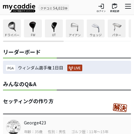
login
inventory
54,023
クチコミ
件
ログイン
新規登録
ドライバー
FW
UT
アイアン
ウェッジ
パター
リーダーボード
ウィンダム選手権 1日目
LIVE
PGA
みんなのQ&A
セッティングの作り方
George423
年齢：35歳
性別：男性
ゴルフ歴：11年～15年