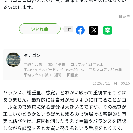
で（コロコロ替えない）良い意味で使えるものになってい
る気はします。
報告
report
いいね
1
件
タナゴン
年齢：50歳
性別：男性
ゴルフ歴：21年以上
平均ヘッドスピード：46m/s～50m/s
平均スコア：80未満
平均ラウンド数：1週間に1回程度
2026/5/11（月）09:15
バランス、総重量、感覚。どれかに絞って重視することは
ありません。最終的には自分が思うように打てることがゴ
ールなので感覚に頼る部分は大きいのですが、その感覚が
正しいかどうかという疑念も残るので現場での客観的な事
実と結び付け、原因推測したうえで重量やバランスを確認
しながら調整するとか買い替えるという手順をとります。