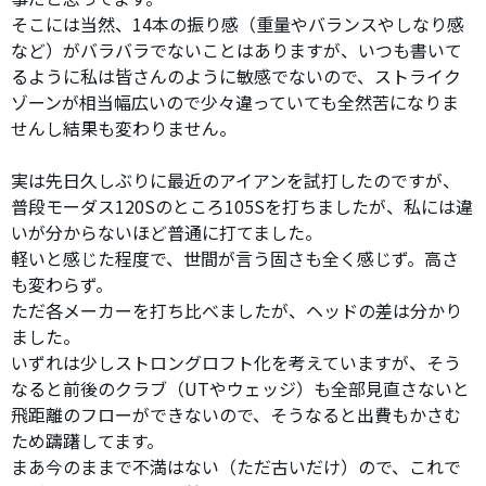
そこには当然、14本の振り感（重量やバランスやしなり感
など）がバラバラでないことはありますが、いつも書いて
るように私は皆さんのように敏感でないので、ストライク
ゾーンが相当幅広いので少々違っていても全然苦になりま
せんし結果も変わりません。
実は先日久しぶりに最近のアイアンを試打したのですが、
普段モーダス120Sのところ105Sを打ちましたが、私には違
いが分からないほど普通に打てました。
軽いと感じた程度で、世間が言う固さも全く感じず。高さ
も変わらず。
ただ各メーカーを打ち比べましたが、ヘッドの差は分かり
ました。
いずれは少しストロングロフト化を考えていますが、そう
なると前後のクラブ（UTやウェッジ）も全部見直さないと
飛距離のフローができないので、そうなると出費もかさむ
ため躊躇してます。
まあ今のままで不満はない（ただ古いだけ）ので、これで