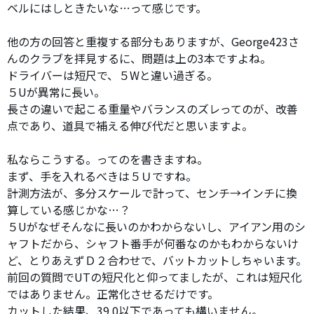
ベルにはしときたいな…って感じです。
他の方の回答と重複する部分もありますが、George423さ
んのクラブを拝見するに、問題は上の3本ですよね。
ドライバーは短尺で、５Wと違い過ぎる。
５Uが異常に長い。
長さの違いで起こる重量やバランスのズレってのが、改善
点であり、道具で補える伸び代だと思いますよ。
私ならこうする。ってのを書きますね。
まず、手を入れるべきは５Ｕですね。
計測方法が、多分スケールで計って、センチ→インチに換
算している感じかな…？
５Uがなぜそんなに長いのかわからないし、アイアン用のシ
ャフトだから、シャフト番手が何番なのかもわからないけ
ど、とりあえずＤ２合わせで、バットカットしちゃいます。
前回の質問でUTの短尺化と仰ってましたが、これは短尺化
ではありません。正常化させるだけです。
カットした結果、39.0以下であっても構いません。