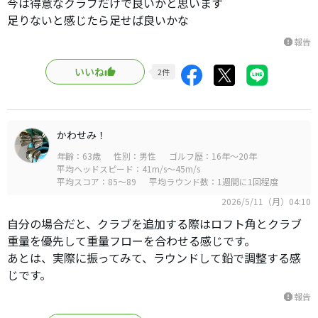
今は得意なクラブだけで良いかと思います
足りないと感じたら足せば良いかな
報告
report
いいね
2
件
かわせみ！
年齢：63歳
性別：男性
ゴルフ歴：16年～20年
平均ヘッドスピード：41m/s～45m/s
平均スコア：85～89
平均ラウンド数：1週間に1回程度
2026/5/11（月）04:10
自分の場合だと、クラブを追加する際はロフト角とクラブ
重量を優先して重量フローを合わせる感じです。
あとは、実際に振ってみて、ラウンドして鉛で調整する感
じです。
報告
report