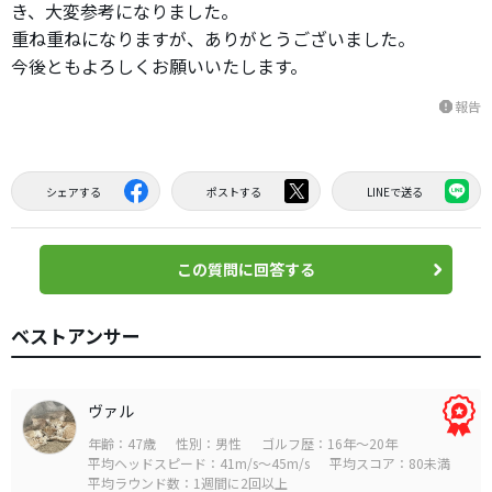
き、大変参考になりました。
重ね重ねになりますが、ありがとうございました。
今後ともよろしくお願いいたします。
報告
report
シェアする
ポストする
LINEで送る
この質問に回答する
ベストアンサー
ヴァル
年齢：47歳
性別：男性
ゴルフ歴：16年～20年
平均ヘッドスピード：41m/s～45m/s
平均スコア：80未満
平均ラウンド数：1週間に2回以上