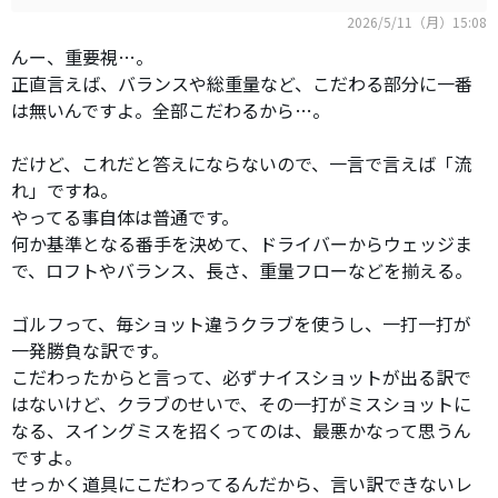
2026/5/11（月）15:08
んー、重要視…。
正直言えば、バランスや総重量など、こだわる部分に一番
は無いんですよ。全部こだわるから…。
だけど、これだと答えにならないので、一言で言えば「流
れ」ですね。
やってる事自体は普通です。
何か基準となる番手を決めて、ドライバーからウェッジま
で、ロフトやバランス、長さ、重量フローなどを揃える。
ゴルフって、毎ショット違うクラブを使うし、一打一打が
一発勝負な訳です。
こだわったからと言って、必ずナイスショットが出る訳で
はないけど、クラブのせいで、その一打がミスショットに
なる、スイングミスを招くってのは、最悪かなって思うん
ですよ。
せっかく道具にこだわってるんだから、言い訳できないレ