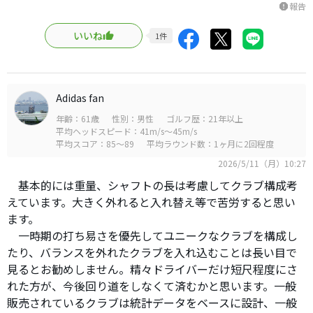
報告
report
いいね
1
件
Adidas fan
年齢：61歳
性別：男性
ゴルフ歴：21年以上
平均ヘッドスピード：41m/s～45m/s
平均スコア：85～89
平均ラウンド数：1ヶ月に2回程度
2026/5/11（月）10:27
基本的には重量、シャフトの長は考慮してクラブ構成考
えています。大きく外れると入れ替え等で苦労すると思い
ます。
一時期の打ち易さを優先してユニークなクラブを構成し
たり、バランスを外れたクラブを入れ込むことは長い目で
見るとお勧めしません。精々ドライバーだけ短尺程度にさ
れた方が、今後回り道をしなくて済むかと思います。一般
販売されているクラブは統計データをベースに設計、一般