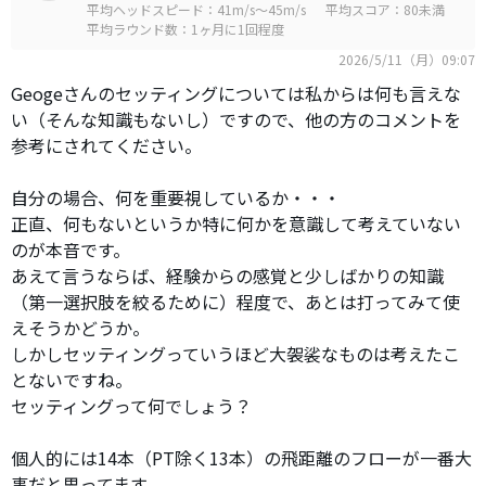
平均ヘッドスピード：41m/s～45m/s
平均スコア：80未満
平均ラウンド数：1ヶ月に1回程度
2026/5/11（月）09:07
Geogeさんのセッティングについては私からは何も言えな
い（そんな知識もないし）ですので、他の方のコメントを
参考にされてください。
自分の場合、何を重要視しているか・・・
正直、何もないというか特に何かを意識して考えていない
のが本音です。
あえて言うならば、経験からの感覚と少しばかりの知識
（第一選択肢を絞るために）程度で、あとは打ってみて使
えそうかどうか。
しかしセッティングっていうほど大袈裟なものは考えたこ
とないですね。
セッティングって何でしょう？
個人的には14本（PT除く13本）の飛距離のフローが一番大
事だと思ってます。