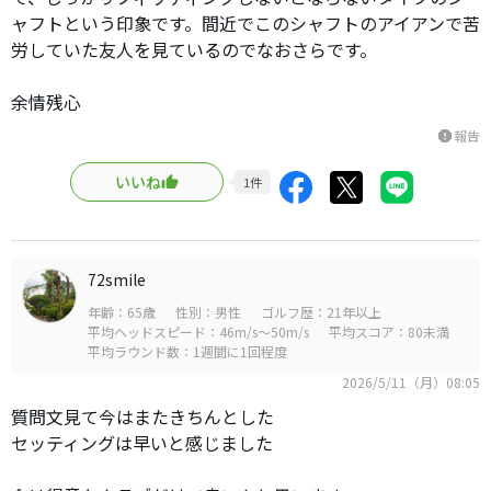
ャフトという印象です。間近でこのシャフトのアイアンで苦
労していた友人を見ているのでなおさらです。
余情残心
報告
report
いいね
1
件
72smile
年齢：65歳
性別：男性
ゴルフ歴：21年以上
平均ヘッドスピード：46m/s～50m/s
平均スコア：80未満
平均ラウンド数：1週間に1回程度
2026/5/11（月）08:05
質問文見て今はまたきちんとした
セッティングは早いと感じました