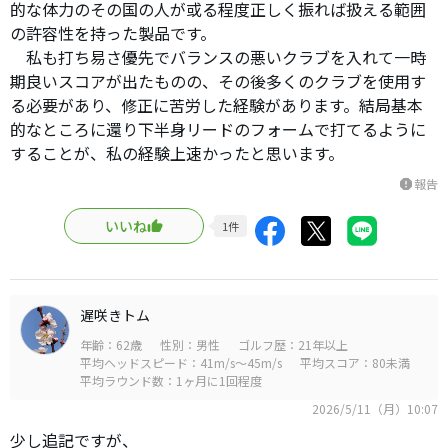
的な体力のその国の人が或る程度正しく振れば扱える範囲
の許容性を持った製品です。
私も打ち易さ優先でバランスの悪いクラブを入れて一時
期良いスコアが出たものの、その後多くのクラブを使用す
る必要があり、修正に苦労した経験があります。結局基本
的なところに還り下半身リードのフォームで打てるように
することが、私の経験上速かったと思います。
報告
report
いいね
1
件
遅咲きトム
年齢：62歳
性別：男性
ゴルフ歴：21年以上
平均ヘッドスピード：41m/s～45m/s
平均スコア：80未満
平均ラウンド数：1ヶ月に1回程度
2026/5/11（月）10:07
少し追記ですが、