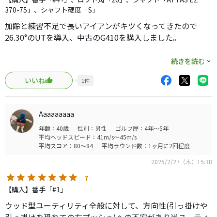
370-75」、シャフト硬度「S」
加齢と練習不足で長いアイアンがキツくなってきたので
26.30°のUTを導入、中古のG410を購入しました。
構えやすさ：普通。
続きを読む
いいね
1
件
打感：G410は総じて硬い。別に嫌ではない。
飛距離：普通。G430とかだと飛びすぎて上の番手との飛距
Aaaaaaaaa
離差が小さくなっちゃって困るのでちょうど良い。
年齢：40歳
性別：男性
ゴルフ歴：4年～5年
平均ヘッドスピード：41m/s～45m/s
高さ：高い。
平均スコア：80～84
平均ラウンド数：1ヶ月に2回程度
2025/2/27（木）15:38
スピン：結構入って高さと相まってグリーンで止まる。
G430とかだとちょっと低スピンに感じる。
7
【購入】番手「#1」
ＵＴって最新のものよりもちょっと前のやつのほうが使い
ウッド型ユーティリティ全般に対して、方向性(引っ掛けや
やすいかなって思いました。