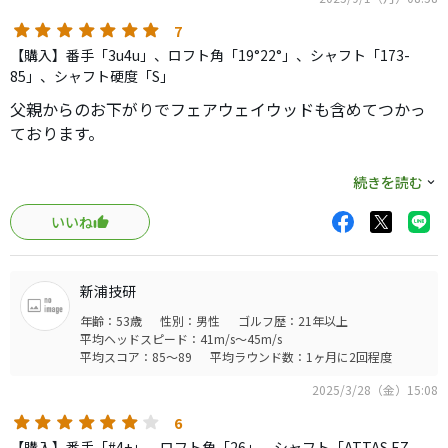
7
【購入】番手「3u4u」、ロフト角「19°22°」、シャフト「173-
85」、シャフト硬度「S」
父親からのお下がりでフェアウェイウッドも含めてつかっ
ております。
これ練習いらないんじゃないかと思うほど簡単に高く飛び
続きを読む
ます。
いいね
持ち玉通りの球がでるので安心して打てます。
新浦技研
飛距離が全体的に伸びてきたので4uは使わなくなりそうで
年齢：53歳
性別：男性
ゴルフ歴：21年以上
すが場合によっては入れておきたいですね。
平均ヘッドスピード：41m/s～45m/s
平均スコア：85～89
平均ラウンド数：1ヶ月に2回程度
最新のユーティリティはもっと凄いのでしょうか？
2025/3/28（金）15:08
6
【購入】番手「#4+」、ロフト角「26」、シャフト「ATTAS EZ