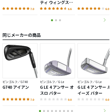
ただ、G410とG430は弾道が全然違うので、一緒に入れて使
ティ ウィングス
うのは難しいです。
AKA（2026）
7.0
6.6
6.0
中上級者用のアイアンを使う方には、飛び様が似ててマッ
チするのではないでしょうか。
同じメーカーの商品
問題は、妙に相場が高い事でしょうね。
ピンゴルフ／G740
ピンゴルフ／G Le
ピンゴルフ／G Le
G740 アイアン
G LE 4 アンサー オ
G LE 4 アンサー ル
スロ パター
イーズ パター
7.0
0.0
0.0