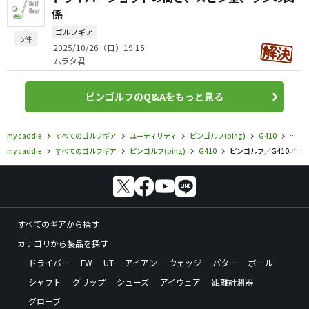
係
ゴルフギア
5件
2025/10/26（日）19:15
ムラタ君
ピンゴルフのQ&Aをもっと見る
my caddie
すべてのゴルフギア
ユーティリティ
ピンゴルフ(ping)
G410
ピンゴ
my caddie
すべてのゴルフギア
ピンゴルフ(ping)
G410
ピンゴルフ／G410／G410 ハイブリッドの口コミ評価
すべてのギアから探す
カテゴリから製品を探す
ドライバー
FW
UT
アイアン
ウェッジ
パター
ボール
シャフト
グリップ
シューズ
アイウェア
距離計測器
グローブ