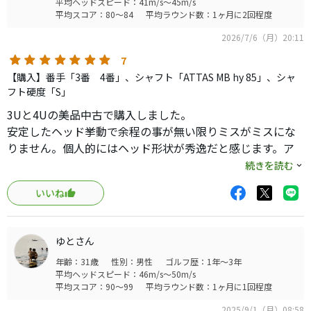
平均ヘッドスピード：41m/s～45m/s
平均スコア：80～84
平均ラウンド数：1ヶ月に2回程度
2026/7/6（月）20:11
7
【購入】番手「3番 4番」、シャフト「ATTAS MB hy 85」、シャ
フト硬度「S」
3Uと4Uの美品中古で購入しました。
安定したヘッド挙動で余程の事が無い限りミスがミスにな
りません。個人的にはヘッド形状が秀逸だと感じます。ア
イアン寄りでもフェアウェイウッド寄りでも無く絶妙なバ
続きを読む
ランスです。飛距離は振ったなりで、とてもコントロールし
いいね
易くストレス無くグリーンを狙えます。優しいユーティリテ
ィですが打感は少しだけ弾き感がありバシッと打てます。
これ以上は無い位最高です。やっぱり名器と呼ばれて中古
ゆとさん
でも値段が落ちないモデルは間違い無いですね。壊れるま
年齢：31歳
性別：男性
ゴルフ歴：1年～3年
でずっと使います。
平均ヘッドスピード：46m/s～50m/s
平均スコア：90～99
平均ラウンド数：1ヶ月に1回程度
2025/9/1（月）08:58