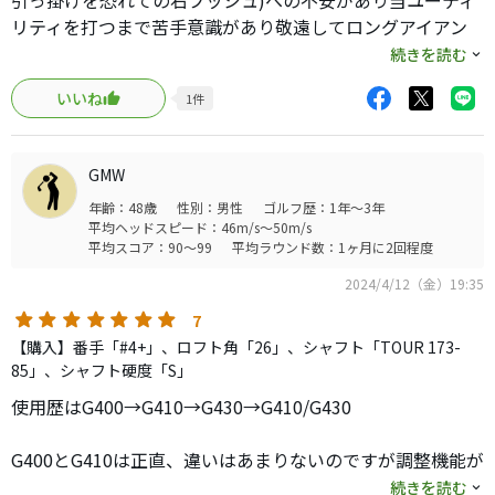
引っ掛けを恐れての右プッシュ)への不安があり当ユーティ
リティを打つまで苦手意識があり敬遠してロングアイアン
やアイアン型ユーティリティを使用していました。
続きを読む
g410こちらはダウンブローや払い打ちもある程度対応でき
いいね
1
件
て尚且つフェードやドローなどもきちんとスイングできれ
ば思う球筋が出て安心できます。
ただいくつか試しましたがシャフト選びは大事なのかと思
GMW
います。
年齢：48歳
性別：男性
ゴルフ歴：1年～3年
飛距離は、最新と比べて飛ばないようですが、決まった距
平均ヘッドスピード：46m/s～50m/s
離が出せれば十分かと思って使用しています。
平均スコア：90～99
平均ラウンド数：1ヶ月に2回程度
長く使っていきたいクラブです。
2024/4/12（金）19:35
7
【購入】番手「#4+」、ロフト角「26」、シャフト「TOUR 173-
85」、シャフト硬度「S」
使用歴はG400→G410→G430→G410/G430
G400とG410は正直、違いはあまりないのですが調整機能が
ついたので、ノーマルが捕まり過ぎるのをライ角フラット
続きを読む