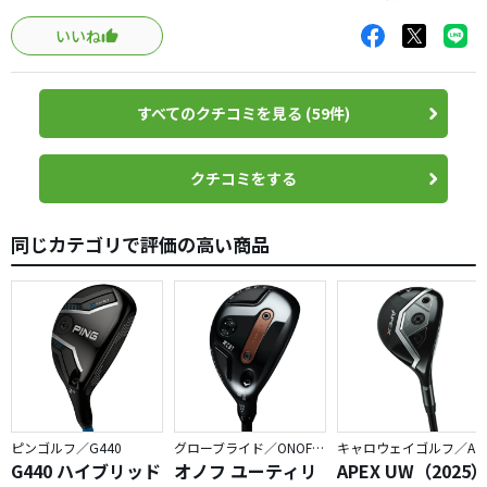
で解決。
いいね
G410最大の特徴は、優しいクラブでありながら、スピンの
入るユーティリティという事だと思います。
すべてのクチコミを見る (59件)
フェードヒッターですが、アイアンライクな曲がり方をす
るので、目標に合わせやすい。G430は打った方向に真っ直
クチコミをする
ぐすっ飛ぶので、左右に曲げて保険かけるのは難しいです。
スピンが入るので、G430よりグリーンに止まりやすい感
同じカテゴリで評価の高い商品
覚。
打ち比べて、G430はスピンが少なくて飛ぶと思ったのです
が、逆で。G410がスピンが多いクラブだと気が付きまし
た。多分、飛距離は他社製の平均以下です。
なので、G410の欠点は、飛ばないことと、風に弱いこと。
風がある時はG430使用。
ピンゴルフ／G440
グローブライド／ONOFF AKA
キャロウェイゴルフ／APEX
G440 ハイブリッド
オノフ ユーティリ
APEX UW（2025