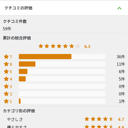
クチコミの評価
クチコミ件数
59件
累計の総合評価
6.3
star
7
36件
star
6
11件
star
5
6件
star
4
5件
star
3
0件
star
2
0件
star
1
1件
カテゴリ別の評価
4.7
やさしさ
4.6
構えやすさ