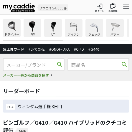
login
inventory
54,059
クチコミ
件
ログイン
新規登録
ドライバー
FW
UT
アイアン
ウェッジ
パター
急上昇ワード
#JPX ONE
#ONOFF AKA
#Qi4D
#G440
search
search
メーカー一覧から商品を探す
リーダーボード
ウィンダム選手権 3日目
PGA
ピンゴルフ／G410／G410 ハイブリッドのクチコミ
評価
59件