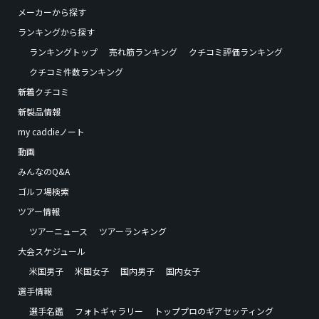
メーカーから探す
ランキングから探す
ランキングトップ
売れ筋ランキング
クチコミ評価ランキング
クチコミ件数ランキング
新着クチコミ
新製品情報
my caddieノート
動画
みんなのQ&A
ゴルフ場検索
ツアー情報
ツアーニュース
ツアーランキング
大会スケジュール
米国男子
米国女子
国内男子
国内女子
選手情報
選手名鑑
フォトギャラリー
トッププロのギアセッティング