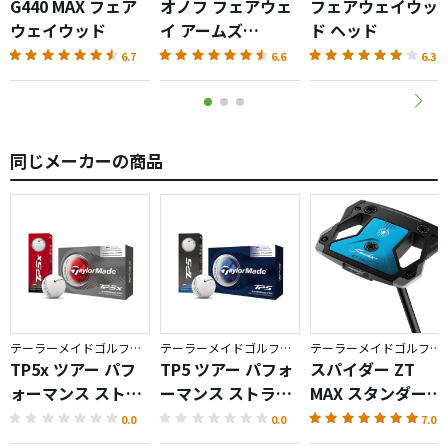
G440 MAX フェア
オノフ フェアウェ
フェアウェイウッ
ウェイウッド
イ アームズ
ド ヘッド
AKA（2026）
6.7
6.6
6.3
同じメーカーの商品
テーラーメイドゴルフ／TP5
テーラーメイドゴルフ／TP5
テーラーメイドゴルフ／Spider ZT
TP5x ツアー パフ
TP5 ツアー パフォ
スパイダー ZT
ォーマンス ストラ
ーマンス ストライ
MAX スタンダード
イプ ボール
プ ボール
パター
0.0
0.0
7.0