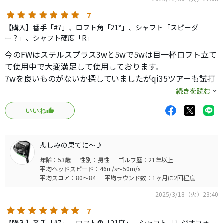
7
【購入】番手「#7」、ロフト角「21°」、シャフト「スピーダ
ー？」、シャフト硬度「R」
今のFWはステルスプラス3wと5wで5wは目一杯ロフト立て
て使用中で大変満足して使用しております。
7wを良いものがないか探していましたがqi35ツアーも試打
しましたがクラウンの色があまり好みではなく来季の新モ
続きを読む
デルらしいqi4dがクラウンが黒で私の好みなので発売まで
いいね
待つかな〜って思っていましたが大手量販店に今日ふらっ
と中古コーナーに立ち寄りました。
するとノーマルステルスの7wでわりとキレイなものがあり
悲しみの果てに～♪
構えてみると結構ディープで構えやすく(ディープが好き！
年齢：53歳
性別：男性
ゴルフ歴：21年以上
シャローはテンプラしそうな感じで構えにくい)顔も合格！
平均ヘッドスピード：46m/s～50m/s
ただシャフトはスピーダーの白?でフレックスがRでワッグ
平均スコア：80～84
平均ラウンド数：1ヶ月に2回程度
ルしてみても私の好みだと柔らかい。
2025/3/18（火）23:40
シャフトダメなら手持ちのシャフトでリシャフトすれば良
いかと思い衝動買いしてしまいました。
7
購入後即いつもの練習場に行き早速打ってきましたが結果
【購入】番手「#7」、ロフト角「21度」、シャフト「レジオフォー