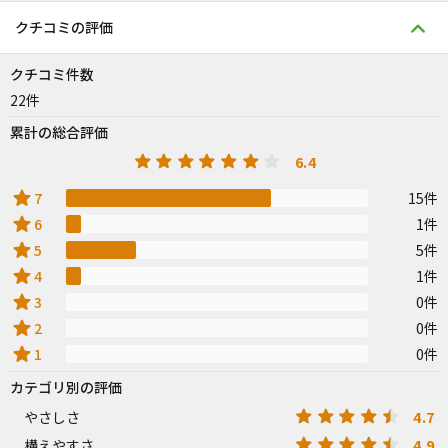
クチコミの評価
クチコミ件数
22件
累計の総合評価
6.4
star
7
15件
star
6
1件
star
5
5件
star
4
1件
star
3
0件
star
2
0件
star
1
0件
カテゴリ別の評価
4.7
やさしさ
4.9
構えやすさ