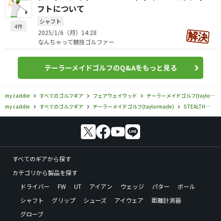
フトについて
シャフト
4件
2025/1/6（月）14:28
なんちゃって競技ゴルファー
テーラーメイドゴルフのQ&Aをもっと見る
my caddie
すべてのゴルフギア
フェアウェイウッド
テーラーメイドゴルフ(taylormade)
my caddie
すべてのゴルフギア
テーラーメイドゴルフ(taylormade)
STEALTH
テ
すべてのギアから探す
カテゴリから製品を探す
ドライバー
FW
UT
アイアン
ウェッジ
パター
ボール
シャフト
グリップ
シューズ
アイウェア
距離計測器
グローブ