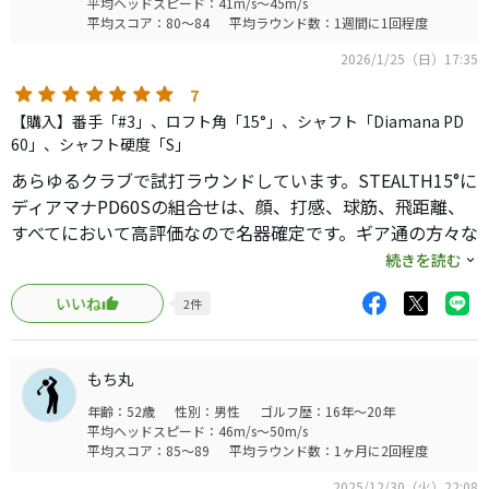
平均ヘッドスピード：41m/s～45m/s
平均スコア：80～84
平均ラウンド数：1週間に1回程度
2026/1/25（日）17:35
7
【購入】番手「#3」、ロフト角「15°」、シャフト「Diamana PD
60」、シャフト硬度「S」
あらゆるクラブで試打ラウンドしています。STEALTH15°に
ディアマナPD60Sの組合せは、顔、打感、球筋、飛距離、
すべてにおいて高評価なので名器確定です。ギア通の方々な
らご存知の通りで最新が最良のクラブではない。割高の新
続きを読む
しめクラブはスルーしラウンドプレーに投資しましょう。
いいね
2
件
但し年々進化はしているので最新から8年以内の中からお好
みクラブを選択する事をおすすめします。
もち丸
年齢：52歳
性別：男性
ゴルフ歴：16年～20年
平均ヘッドスピード：46m/s～50m/s
平均スコア：85～89
平均ラウンド数：1ヶ月に2回程度
2025/12/30（火）22:08