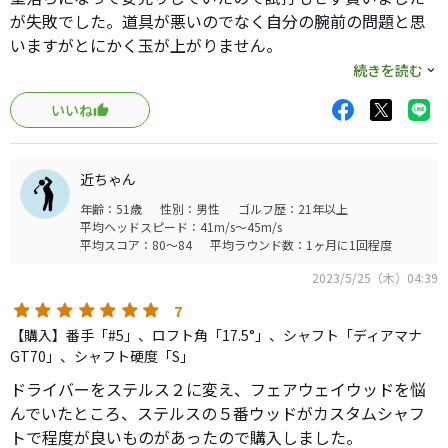
し、コメントにもあった通り、
が失敗でした。道具が悪いのでなく自分の腕前の問題と思
ノーマルポジションだと被って見えたので、最大限開いて
いますがとにかく玉が上がりません。
組む様に工房にリクエスト。
続きを読む
他と比べても明らかにステルスだけ調子が悪いので買い換
数ラウンドした結論は買って大正解！理由は以下。
いいね
えました。
①当たり前だが3uより球が上がり、嘘の様に楽に打てるの
少なくとも初心者には合わない気がします。
にキャリー200yd、Total212ydの結果が安定して打てる。
近ちゃん
簡単、優しいFWとは言えないモデルだと思います。
（3uとの違いは、キャリーは一緒、ランが出ない分
年齢：51歳
性別：男性
ゴルフ歴：21年以上
Total10yd弱落ちるが、グリーンで止まる弾道のため、コチ
平均ヘッドスピード：41m/s～45m/s
平均スコア：80～84
平均ラウンド数：1ヶ月に1回程度
ラの方が断然使い勝手が良い。）
2023/5/25（木）04:39
②「mcc＋4」グリップとの相乗効果にはなるが、握る長さ
7
によって（ノーマル、短く、超短く）1つのクラブで3つの
【購入】番手「#5」、ロフト角「17.5°」、シャフト「ディアマナ
距離の打ち分けが可能。
GT70」、シャフト硬度「S」
（それぞれのキャリーは200yd、185yd、175yd）
ドライバーをステルス２に変え、フェアウェイウッドを悩
んでいたところ、ステルスの５番ウッドがカスタムシャフ
③操作性がすこぶる良い
トで程度が良いものがあったので購入しました。
所有している「ステルス＋」の3w5wとはロフトの違い以上