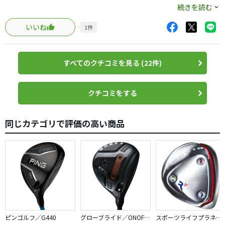
続きを読む
に操作性の良さを感じる。
先ず、飛距離が出るのと、高さは出ずらいと感じるので、
爪先下がりの傾斜でもキャリー150〜160ydのフックとスラ
いいね
1
件
３番ウッドは要らないと思います。
イスを打て、「ショートアイアンでもこんな自在に打てな
ヘッドは大きめですが、黒色なので引き締まって見えるの
いのに！？」と驚愕。
で気になりません。
すべてのクチコミを見る (22件)
④高さと距離の両立
ドライバーは初代ステルスよりステルス２の方が進化して
今までは9i以下を使わざるを得なかった木超えのトラブル
いると感じますが、フェアウェイウッドは大差ないと思い
クチコミをする
ショットでもこのクラブは難無く上がってくれ、9iより
ますので、試してみる価値はあります。
60〜70ydは前に進むため、次打の番手が楽になり、ストロ
ーク1つ得をしそう。
同じカテゴリで評価の高い商品
ガチャガチャ機能はありませんが、私はあっても使わない
ので無くても平気です。
カチャカチャ無しで微調整出来ない不安は最後まであった
が、手直しの必要性は一切無く、ドンピシャな物が出来上
がり、「魔法の杖」を手に入れた思いだ。
もっと年齢が進んだら9wも考えよう。
ピンゴルフ／G440
グローブライド／ONOFF AKA
スポーツライフプラネッツ／RODDIO