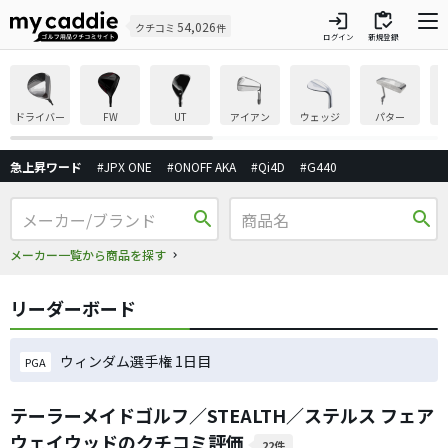
login
inventory
54,026
クチコミ
件
ログイン
新規登録
ドライバー
FW
UT
アイアン
ウェッジ
パター
急上昇ワード
#JPX ONE
#ONOFF AKA
#Qi4D
#G440
search
search
メーカー一覧から商品を探す
リーダーボード
ウィンダム選手権 1日目
PGA
テーラーメイドゴルフ／STEALTH／ステルス フェア
ウェイウッドのクチコミ評価
22件