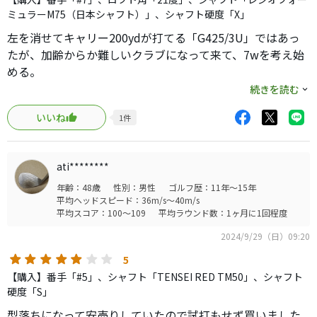
はシャフトの柔さは否めませんが高く上がり距離も3.5.7.で
ミュラーM75（日本シャフト）」、シャフト硬度「X」
しっかり段階もできており同じシリーズの事もありクラウ
左を消せてキャリー200ydが打てる「G425/3U」ではあっ
ンも同じデザインで統一感もバッチリです！
たが、加齢からか難しいクラブになって来て、7wを考え始
明日のゴルフ実戦でシャフトこのままで使ってみてきっと
める。
リシャフトはしますがあとは文句なしです！高さも距離も
続きを読む
出て曲がりにくさもあり初の7wですがここまで良いのには
3wと5wは某Youtubeでクラブ設計家の宮◯氏が「ステルス
正直自分でも驚いています。このままステルスプラスとス
いいね
1
件
＋」を絶賛していたのを信じ、1年余り前にバッグインし、
テルスのFWで当分はいくつもりです！
飛んで高さが出るので大活躍。
少し古いモデルですがお勧めです！
左に行かないテーラーのFWへの信頼は元々あった。
ati********
年齢：48歳
性別：男性
ゴルフ歴：11年～15年
当サイトの歴代テーラーFWのコメントや、Youtubeを見ま
平均ヘッドスピード：36m/s～40m/s
くり、「ステルス2」だと掴まりが良過ぎる点を知りコチラ
平均スコア：100～109
平均ラウンド数：1ヶ月に1回程度
を選択。
2024/9/29（日）09:20
（前提として、新しい物は高価で買えないのと、失敗した
時の落胆も大きいのでいつも通り中古で物色。
5
今回は所有しているFWとの繋がりも勿論考慮。）
【購入】番手「#5」、シャフト「TENSEI RED TM50」、シャフト
硬度「S」
ヘッドが手元に届いた際、自分の「ステルス＋」もそうだ
型落ちになって安売りしていたので試打もせず買いました