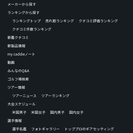
メーカーから探す
ランキングから探す
ランキングトップ
売れ筋ランキング
クチコミ評価ランキング
クチコミ件数ランキング
新着クチコミ
新製品情報
my caddieノート
動画
みんなのQ&A
ゴルフ場検索
ツアー情報
ツアーニュース
ツアーランキング
大会スケジュール
米国男子
米国女子
国内男子
国内女子
選手情報
選手名鑑
フォトギャラリー
トッププロのギアセッティング