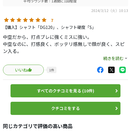
平均ラウンド数：1週間に1回程度
2024/3/12（火）10:13
7
【購入】シャフト「DG120」、シャフト硬度「S」
中空だから、打点ブレに強くミスに強い。
中空なのに、打感良く、ボッテリ感無しで顔が良く、スピ
ン入る。
ロフトなりに飛ぶけど、スピン量のおかげで距離も合わせ
続きを読む
やすいですし、強めのダウンブローやライン出しもできま
いいね
1
件
した。
優しいモデルにありがちなグースも少ないので、自分で球
を捕まえられる人は誰でもいけそうです。
すべてのクチコミを見る (10件)
打音は大好きです。さすがにマッスルのようなしっとりと
した柔らかさはないですが、コリっとした音に感じます。
過去に他社の中空アイアンを使ったことがあり、強すぎる
クチコミをする
はじき感と高音で耳障りで、スピン少なくて不安定に飛び
すぎていたことですぐに手放したこともあって敬遠してい
同じカテゴリで評価の高い商品
ましたが、このモデルは全て解消しており、さすがミズノ