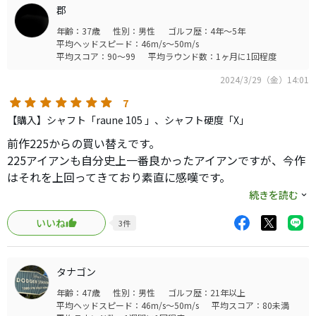
郡
まず、構えた瞬間はヘッドが241アイアンと変わらないデ
年齢：37歳
性別：男性
ゴルフ歴：4年～5年
ザインと感じました。打ってみると中空構造なのにそこま
平均ヘッドスピード：46m/s～50m/s
で飛ぶとは感じません。
平均スコア：90～99
平均ラウンド数：1ヶ月に1回程度
2024/3/29（金）14:01
練習場では室内の計測器を使って距離・回転数など測れ
るのですが、223アイアンと比較するとジャストヒットした
7
時の飛び過ぎは良く、縦距離のばらつきは増えました。あ
【購入】シャフト「raune 105 」、シャフト硬度「X」
と直進性は普通です。
前作225からの買い替えです。
225アイアンも自分史上一番良かったアイアンですが、今作
ミズノプロなので、打感・打音は素晴らしいですが、241
はそれを上回ってきており素直に感嘆です。
アイアンと比べると音は高めです。
全体的には前作の良い部分を踏襲していると思いますが、
続きを読む
大きく二点、打感と球の上がりやすさが大きく進化したと
本当は練習場やコースでバック入れているのを皆んなに
いいね
3
件
感じました。
見せびらかしたいのですが、軟鉄なのでキズつきやすいた
特に打感に関しては中空感が無くなり、ほぼ軟鉄鍛造と変
め、アイアンカバーを付けて大切に保管しています。
わりありません。
タナゴン
本当に文句の付け所がありません。
年齢：47歳
性別：男性
ゴルフ歴：21年以上
平均ヘッドスピード：46m/s～50m/s
平均スコア：80未満