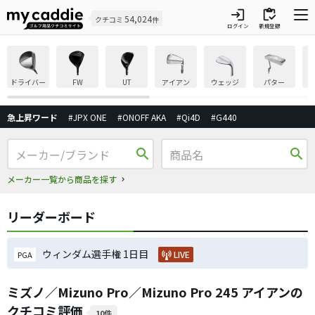
login
inventory
54,024
クチコミ
件
ログイン
新規登録
ドライバー
FW
UT
アイアン
ウェッジ
パター
急上昇ワード
#JPX ONE
#ONOFF AKA
#Qi4D
#G440
search
search
メーカー一覧から商品を探す
リーダーボード
ウィンダム選手権 1日目
LIVE
PGA
ミズノ／Mizuno Pro／Mizuno Pro 245 アイアンの
クチコミ評価
10件