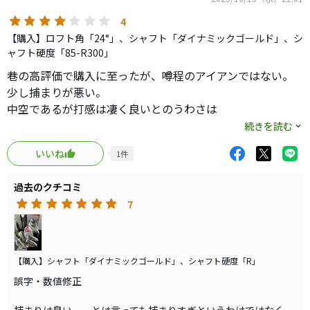
4
【購入】ロフト角「24°」、シャフト「ダイナミックゴールド」、シ
ャフト硬度「85-R300」
巷の高評価で購入に至ったが、噂程のアイアンではない。
少し捕まりが悪い。
中空であるが打感は凄く良いとのうわさは
GW・PW・＃9まで。 ＃8から上はやはり打感は悪い。
続きを読む
ピーンとまではいかないが、やはり中空ぽい弾く音で少し
いいね
1
件
硬い打感です。
GW・PWはバシュという音で打感も良いですね。
過去のクチコミ
7
それと中空でも優しくはないです。
JPXフォージドを買えばよかった・・・と後悔しています。
【購入】シャフト「ダイナミックゴールド」、シャフト硬度「R」
誤字・数値修正