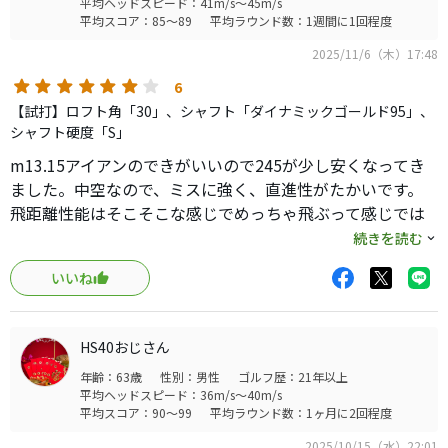
平均ヘッドスピード：41m/s～45m/s
平均スコア：85～89
平均ラウンド数：1週間に1回程度
2025/11/6（木）17:48
6
【試打】ロフト角「30」、シャフト「ダイナミックゴールド95」、
シャフト硬度「S」
m13.15アイアンのできがいいので245が少し安くなってき
ました。中空なので、ミスに強く、直進性がたかいです。
飛距離性能はそこそこな感じでめっちゃ飛ぶって感じでは
ないです。つかまりは抑え気味。どうしてもミズノのアイア
続きを読む
ンには打感を期待しますが、軟鉄のようなものを期待する
いいね
と裏切られるし、満足はできません。結果は悪くないし、
直進性はすごく高くミスヒットのエラーも少ないですが、
打感を期待するので、買うには至りませんでした。
HS40おじさん
年齢：63歳
性別：男性
ゴルフ歴：21年以上
平均ヘッドスピード：36m/s～40m/s
平均スコア：90～99
平均ラウンド数：1ヶ月に2回程度
2025/10/15（水）22:01