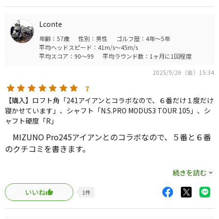
新品を購入し角測定結果が下です
海外製品はもっと悪いんだろうけど、メイドインジャパン製なの
実測値 ロフト/ライ/長さ/バランス
で、ちょっと残念。
6 27.5/61/37.75/C9
Lconte
7 30/61/37.75/C9
年齢：57歳
性別：男性
ゴルフ歴：4年～5年
8 34.5/62/36.75/C8.5
平均ヘッドスピード：41m/s～45m/s
9 39/62/36.125/C9
平均スコア：90～99
平均ラウンド数：1ヶ月に1回程度
P 44/62/35.325/C9.5
G 48/63/35.3/D0
2025/9/26（金）15:34
7
養老工場クオリティも組立工程はこの程度です。
【購入】ロフト角「241アイアンとコラボなので、６番だけ１度だけ
バランスは気にしないが、特に長さのバラつきは酷い。
寝かせています」、シャフト「N.S.PRO MODUS3 TOUR 105」、シ
ライ角もロフトも公称の値から大きく外しも有りではない
ャフト硬度「R」
良くはないですね・・・
MIZUNO Pro245アイアンとのコラボなので、５番と６番
海外製品はもっと悪いんだろうけど、養老工場メイドインジャパ
のクチコミを書きます。
ン製なので、ちょっと残念。
MIZUNO Pro223アイアン（#5〜PW）：N.S.PRO
続きを読む
MODUS3 TOUR 105 フレックスＲからの乗り換えです。な
いいね
1
件
お、シャフトは前使用アイアンから抜き、リシャフトしま
した。