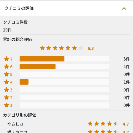
クチコミの評価
クチコミ件数
10件
累計の総合評価
6.3
star
7
5件
star
6
4件
star
5
0件
star
4
1件
star
3
0件
star
2
0件
star
1
0件
カテゴリ別の評価
4.7
やさしさ
4.7
構えやすさ