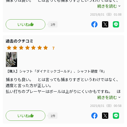
捕まりは良い。 とは言っても捕まりすぎというわけではなく、
適度と言った方が正しい。
続きを読む
払い打ちのプレーヤーはボールは上がりにくいかもですね。 ほ
2025/8/31（日）01:08
んの少しダウンブロー気味に打つ必要はあります。
いいね
1
件
ヘッドは最高品質です。 これはケチの付けようがない。
但し、アッセンブリが全くダメですね。 品質が悪い。
過去のクチコミ
何が悪いかと言いますと・・・
新品を購入し各測定の結果が下です
7
実測値 ロフト/ライ/長さ/バランス
6 27.5/60.5/37.75/C9
7 30/61/37.125/C9
8 34.5/62/36.75/C8.5
【購入】シャフト「ダイナミックゴールド」、シャフト硬度「R」
9 39/62/36.125/C9
捕まりも良い。 とは言っても捕まりすぎというわけではなく、
P 44/62/35.325/C9.5
適度と言った方が正しい。
G 48/63/35.3/D0
払い打ちのプレーヤーはボールは上がりにくいかもですね。 ほ
んの少しダウンブロー気味に打つ必要はあります。
続きを読む
養老工場クオリティも組立工程はこの程度です。
2025/8/31（日）00:58
バランスは気にしないが、特に長さのバラつきは酷い。
ヘッドは最高品質です。 これはケチの付けようがない。
ライ角もロフトも公称の値から大きく外している番手もあります
但し、アッセンブリが全くダメですね。 品質が悪い。
いいね
1
件
ので、養老工場での調整は良くはないですね・・・
何が悪いかと言いますと・・・