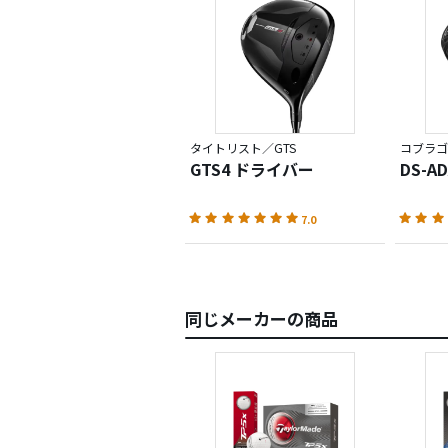
りまし
【方向
ヘッド
は難し
タイトリスト／GTS
コブラゴ
【スペ
GTS4 ドライバー
DS-A
シャフ
ルの場
7.0
した。
（シャ
しかし
同じメーカーの商品
リート
【打感
個人的