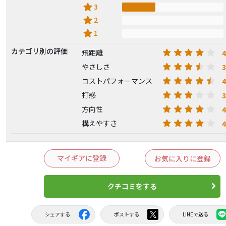
star
3
star
2
star
1
カテゴリ別の評価
4
飛距離
3
やさしさ
4
コストパフォーマンス
3
打感
4
方向性
4
構えやすさ
マイギアに登録
お気に入りに登録
クチコミをする
シェアする
ポストする
LINEで送る