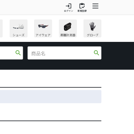
login
inventory
ログイン
新規登録
シューズ
アイウェア
距離計測器
グローブ
search
search