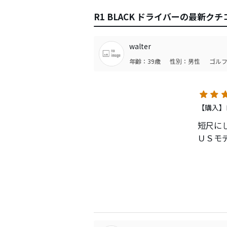
R1 BLACK ドライバーの最新クチ
walter
年齢：39歳
性別：男性
ゴルフ
【購入】
短尺に
ＵＳモ
打感は
操作性
抜けて
210Ｙ
思った