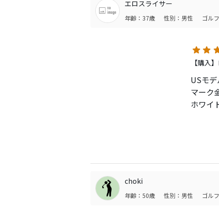
エロスライサー
ール性
年齢：37歳
性別：男性
ゴルフ
【購入】ロ
USモデ
マーク
ホワイ
昨日の
打感は
重心距離
捕まり
自分の
あんま
choki
HS４
年齢：50歳
性別：男性
ゴルフ
ロフト
ALDI