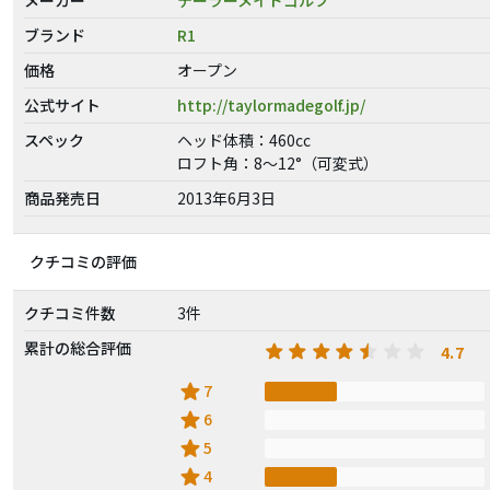
ブランド
R1
価格
オープン
公式サイト
http://taylormadegolf.jp/
スペック
ヘッド体積：460cc
ロフト角：8〜12°（可変式）
商品発売日
2013年6月3日
クチコミの評価
クチコミ件数
3件
累計の総合評価
4.7
star
7
star
6
star
5
star
4