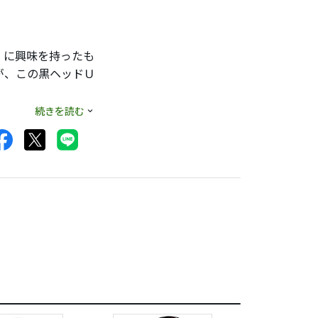
」に興味を持ったも
が、この黒ヘッドＵ
続きを読む
てドライバーが多
弾道ではありません
度ですが、10〜15
のネット下方にかろ
り、非常に参考にな