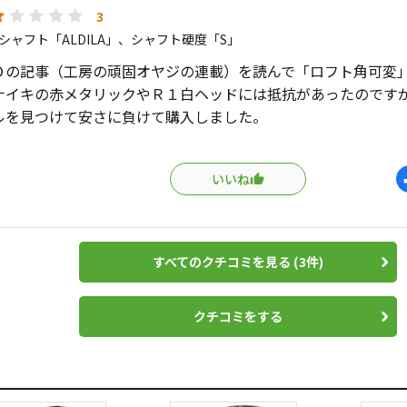
メです。
3
シャフト「ALDILA」、シャフト硬度「S」
中では過去のテーラーのドライバーでNo1です。
Ｄの記事（工房の頑固オヤジの連載）を読んで「ロフト角可変
ナイキの赤メタリックやＲ１白ヘッドには抵抗があったのです
ルを見つけて安さに負けて購入しました。
】
いいね
よると「表示は9.5°等でもリアルロフトは12°等のなんちゃっ
うな事が書いてあり、早速最大の12°で試しました。
高弾道にはなりましたが、イメージしていたテンプラのような
。
すべてのクチコミを見る (3件)
離】
クチコミをする
ライバーは9.5°のMP-H4（ミズノ）でキャリーが200ヤード程
は伸びました。普段通う練習場（ネットまで210ヤード程度）
直撃するようになりました。
でキャリーが伸びず 10.5°の方が良いのか迷っていたこともあ