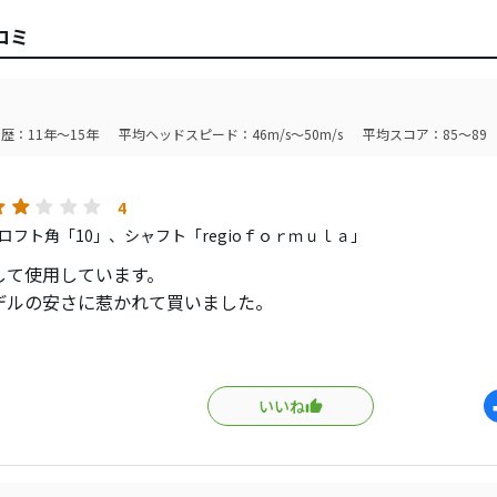
コミ
歴：11年～15年
平均ヘッドスピード：46m/s～50m/s
平均スコア：85～89
4
ロフト角「10」、シャフト「regioｆｏｒｍｕｌａ」
して使用しています。
デルの安さに惹かれて買いました。
シャフトのお陰か悪くありません。
も高く、250Ｙ、260Ｙぐらいでフェアウェイが急に狭くなる
いいね
しまうコースで重宝しています。
-225Ｙで飛距離を抑えて打つにはいいです。
ほどロースピンでもなければ特別初速が出るわけでもないです