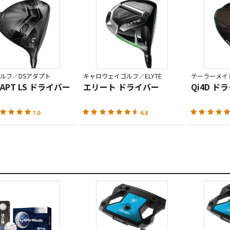
た。
性】
の形状も手伝ってか、直進性能は高いです。逆にドロー・フェ
いかも？
ルフ／DSアダプト
キャロウェイゴルフ／ELYTE
テーラーメイド
ック】
DAPT LS ドライバー
エリート ドライバー
Qi4D ド
トには55Gとありますが、ヘッドが重いのか総重量が325g程度
合は70g台のシャフトで325g前後と記憶してます）と、数値上
7.0
6.8
フト重量60g台・総重量315g程度のドライバーを使用してます
振ってみるとそれほどハードでもなく、適度にヘッドが利いて
・スインガーの方なら問題無く使えそうでした。
・音】
な感想ですが、打感・音は超劣悪・・・