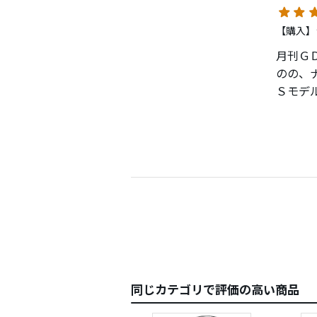
オスス
【購入】
自分の
月刊Ｇ
のの、
Ｓモデ
【弾道
記事に
い」よ
確かに
でした
【飛距
エースド
ヤード
うじて
同じカテゴリで評価の高い商品
中弾道