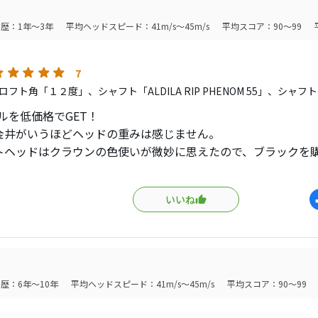
能は高いです。
歴：1年～3年
平均ヘッドスピード：41m/s～45m/s
平均スコア：90～99
7
フト角「１２度」、シャフト「ALDILA RIP PHENOM 55」、シャフ
ルを低価格でGET！
金井がいうほどヘッドの重みは感じません。
トヘッドはクラウンの色使いが微妙に思えたので、ブラックを
ラウンドではフェアウェイキープ１４−１３で、９２％でした。
芯で捉えるといい音します。
いいね
がSLDRやR11、RBZ、ジェットスピード等よりも短いので、
ます。
スイングにはぴったりです。
り振り急がずに打てば素晴らしい弾道が出ます。
３程度で２３０yはストレート弾道で打てますよ。
歴：6年～10年
平均ヘッドスピード：41m/s～45m/s
平均スコア：90～99
１２度で使ってます。
LA RIP PHENOM 55シャフトも適度に撓って打ちやすいです。