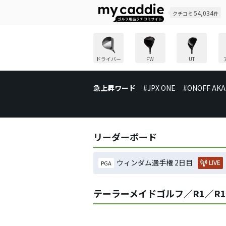
54,034
クチコミ
件
ドライバー
FW
UT
急上昇ワード
#JPX ONE
#ONOFF AKA
リーダーボード
ウィンダム選手権 2日目
LIVE
PGA
テーラーメイドゴルフ／R1／R1