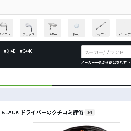
アイアン
ウェッジ
パター
ボール
シャフト
グリップ
#Qi4D
#G440
メーカー一覧から商品を探す
 BLACK ドライバーのクチコミ評価
3件