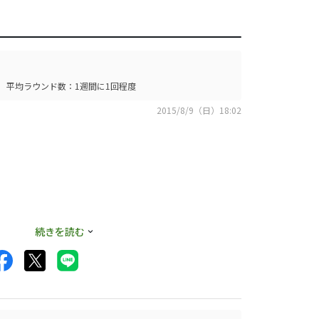
平均ラウンド数：1週間に1回程度
2015/8/9（日）18:02
続きを読む
ようなコースや突き
が、弾道のコントロ