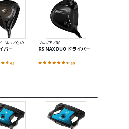
ードなどの弾道操作
ゴルフ／Qi4D
プロギア／RS
ライバー
RS MAX DUO ドライバー
（多くの日本モデ
は結構ハードそうで
6.7
6.5
ので）
いる感じです。アス