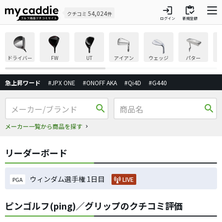
login
inventory
54,024
クチコミ
件
ログイン
新規登録
ドライバー
FW
UT
アイアン
ウェッジ
パター
急上昇ワード
#JPX ONE
#ONOFF AKA
#Qi4D
#G440
search
search
メーカー一覧から商品を探す
リーダーボード
ウィンダム選手権 1日目
LIVE
PGA
ピンゴルフ(ping)／グリップのクチコミ評価