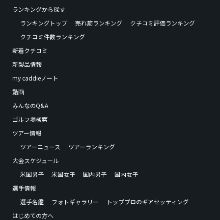
ランキングから探す
ランキングトップ
売れ筋ランキング
クチコミ評価ランキング
クチコミ件数ランキング
新着クチコミ
新製品情報
my caddieノート
動画
みんなのQ&A
ゴルフ場検索
ツアー情報
ツアーニュース
ツアーランキング
大会スケジュール
米国男子
米国女子
国内男子
国内女子
選手情報
選手名鑑
フォトギャラリー
トッププロのギアセッティング
はじめての方へ