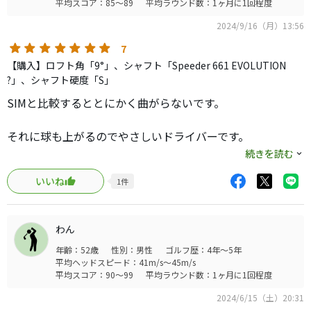
平均スコア：85～89
平均ラウンド数：1ヶ月に1回程度
心待ちにしている。おまえが食らいついた音の違いで隣人
2024/9/16（月）13:56
達は私の剣技が正義を貫いたかどうか見抜くだろう。
7
【購入】ロフト角「9°」、シャフト「Speeder 661 EVOLUTION
?」、シャフト硬度「S」
SIMと比較するととにかく曲がらないです。
それに球も上がるのでやさしいドライバーです。
シャフトを選べば武器になると思います。
続きを読む
いいね
1
件
コースに出たら飛んで曲がるドライバーより、曲がらない
ドライバーが一番扱いやすいです。
わん
現在はstealthと併用していますが、手放す気にはなりませ
年齢：52歳
性別：男性
ゴルフ歴：4年～5年
ん。
平均ヘッドスピード：41m/s～45m/s
平均スコア：90～99
平均ラウンド数：1ヶ月に1回程度
2024/6/15（土）20:31