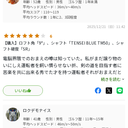
年齢：52歳
性別：男性
ゴルフ歴：1年未満
平均ヘッドスピード：36m/s～40m/s
平均スコア：110～119
平均ラウンド数：1年に2、3回程度
2025/12/21（日）11:42
6
【購入】ロフト角「9°」、シャフト「TENSEI BLUE TM50」、シャ
フト硬度「SR」
電脳界隈でのおまえの噂は知っていた。私がまだ譲り物の
いにしえ運転者を飼い慣らせない折、剣の道を目指す者に
苦楽を共に出来る秀でた才を持つ運転者それがおまえだと
知った。おまえが我が国一のよろず屋に吊されていた折、
続きを読む
私は無視し妻の元へ帰ることが出来無いことを知った。駆
いいね
け出し剣士の私には大黒屋の力無しでは銭が整わなかっ
た。あの出会いから私とおまえは素振りとぱなし場で肋骨
割るまで働いた。町の者が言うほどおまえが柔順で無いこ
ロクデモナイス
とを知っている。だが時として同時に私の回転切りが心技
年齢：41歳
性別：男性
ゴルフ歴：11年～15年
一体でないことも教えてくれる。私の骨が治り再びおまえ
平均ヘッドスピード：46m/s～50m/s
を右肩へあげた折、鷹のごとく白球に食らいつくおまえを