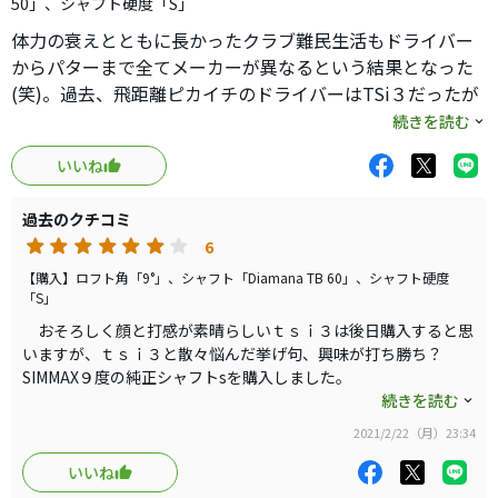
50」、シャフト硬度「S」
体力の衰えとともに長かったクラブ難民生活もドライバー
からパターまで全てメーカーが異なるという結果となった
(笑)。過去、飛距離ピカイチのドライバーはTSi３だったが
今年に入り気まぐれで買った中古のSIM２MAXが同等もしく
続きを読む
は肉薄する飛距離を出したのだ。これはおそらくリシャフ
いいね
トによるところが大きく、自画自賛だが、ことのほか振り
やすい。まず、方向性が良くなり左右のブレが少なくなっ
過去のクチコミ
た。打音はまさにテーラーという感じだが弾道は高弾道で
6
強く伸びるし打感が素晴らしくいいのだ。何本も打っては
換え、打っては換えが続いたが、やっと来たかって感じ
【購入】ロフト角「9°」、シャフト「Diamana TB 60」、シャフト硬度
「S」
だ。
おそろしく顔と打感が素晴らしいｔｓｉ３は後日購入すると思
いますが、ｔｓｉ３と散々悩んだ挙げ句、興味が打ち勝ち？
SIMMAX９度の純正シャフトsを購入しました。
さて、エースのG４１０plus ZF６０s９度からの買い替えな
続きを読む
のですが、買替え理由は、高弾道の強い弾道で、すこぶるいいん
2021/2/22（月）23:34
ですが落下地点に行ってみると思ったより飛んでないことが多々
ありフラストレーションが溜まりまくっていました。SIMMAXは
いいね
カタログと口コミだけで購入したんですが、実際ホームコースに