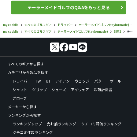
テーラーメイドゴルフのQ&Aをもっと見る
my caddie
すべてのゴルフギア
ドライバー
テーラーメイドゴルフ(taylormade)
S
my caddie
すべてのゴルフギア
テーラーメイドゴルフ(taylormade)
SIM2
テーラーメイドゴルフ／SIM2／SIM2 MAX ドライバーの口コミ評価
すべてのギアから探す
カテゴリから製品を探す
ドライバー
FW
UT
アイアン
ウェッジ
パター
ボール
シャフト
グリップ
シューズ
アイウェア
距離計測器
グローブ
メーカーから探す
ランキングから探す
ランキングトップ
売れ筋ランキング
クチコミ評価ランキング
クチコミ件数ランキング