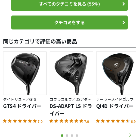
すべてのクチコミを見る (55件)
今までは2年ほどG410 LSTをエースで使っていたのです
が、G410も良かったですがティーショットに対するストレ
クチコミをする
スが確実に軽減されています。
同じカテゴリで評価の高い商品
テーラーは少し捕まえきれないイメージで敬遠気味でした
が、程よく捕まるし丁度良いです。MAX-Dは構えた時にフ
ェースが被ってみえたので構えにくかったです。
純正シャフトは柔らかいですが、打ち方さえ考えれば純正
で十分です。
打音と打感もすごく良いです。
タイトリスト／GTS
コブラゴルフ／DSアダプト
テーラーメイドゴルフ／Qi4D
人気があるのが、打ってみて分かりました。
GTS4 ドライバー
DS-ADAPT LS ドラ
Qi4D ドライバー
イバー
7.0
7.0
6.9