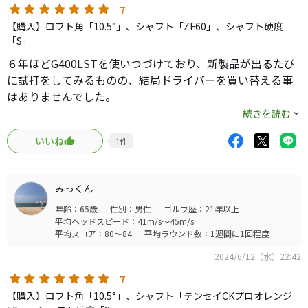
7
【購入】ロフト角「10.5°」、シャフト「ZF60」、シャフト硬度
「S」
６年ほどG400LSTを使いつづけており、新製品が出るたび
に試打をしてみるものの、結局ドライバーを買い替える事
はありませんでした。
先日、テーラーのドライバーで何故かSIM2系だけ打った事
続きを読む
に気付き、中古ショップでレンタルして練習場で試打して
いいね
1
件
みたところ、一発目からナイスショットでとっても打ち易
い！
飛距離はG400LSTと同程度ですが、ヘッド特性かシャフト
みっくん
の影響か分かりませんが、とにかく球が散らからない！
年齢：65歳
性別：男性
ゴルフ歴：21年以上
打音も大人しい目で全く問題無し。
平均ヘッドスピード：41m/s～45m/s
ユピテルの計測器ですが、ミート率も1.4超連発で、思わず
平均スコア：80～84
平均ラウンド数：1週間に1回程度
購入してしまいました。笑
2024/6/12（水）22:42
久しぶりのエース交代になるかは何度かラウンドしてから
判断になると思いますが、次のラウンドが楽しみになりま
7
した。
【購入】ロフト角「10.5°」、シャフト「テンセイCKプロオレンジ