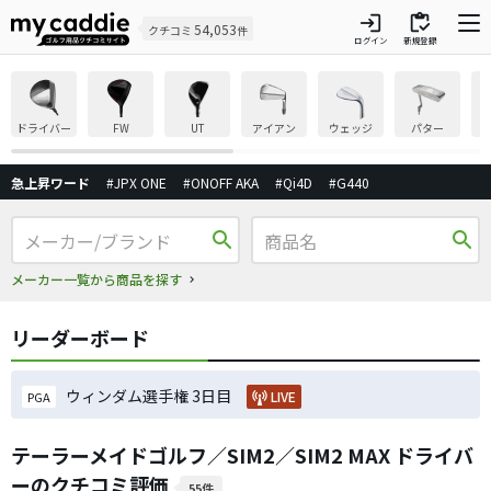
login
inventory
54,053
クチコミ
件
ログイン
新規登録
ドライバー
FW
UT
アイアン
ウェッジ
パター
急上昇ワード
#JPX ONE
#ONOFF AKA
#Qi4D
#G440
search
search
メーカー一覧から商品を探す
リーダーボード
ウィンダム選手権 3日目
LIVE
PGA
テーラーメイドゴルフ／SIM2／SIM2 MAX ドライバ
ーのクチコミ評価
55件