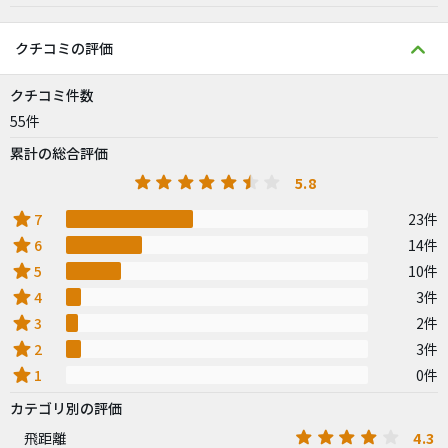
クチコミの評価
クチコミ件数
55件
累計の総合評価
5.8
star
7
23件
star
6
14件
star
5
10件
star
4
3件
star
3
2件
star
2
3件
star
1
0件
カテゴリ別の評価
4.3
飛距離