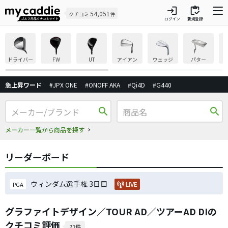
login
inventory
54,051
クチコミ
件
ログイン
新規登録
ドライバー
FW
UT
アイアン
ウェッジ
パター
急上昇ワード
#JPX ONE
#ONOFF AKA
#Qi4D
#G440
search
search
メーカー一覧から商品を探す
リーダーボード
ウィンダム選手権 3日目
LIVE
PGA
グラファイトデザイン／TOUR AD／ツアーAD DIの
クチコミ評価
71件