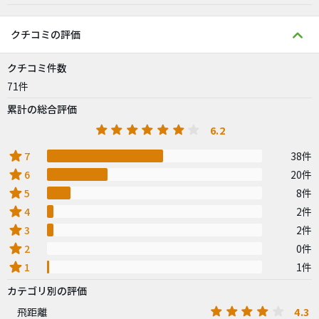
クチコミの評価
クチコミ件数
71件
累計の総合評価
6.2
star
7
38件
star
6
20件
star
5
8件
star
4
2件
star
3
2件
star
2
0件
star
1
1件
カテゴリ別の評価
4.3
飛距離