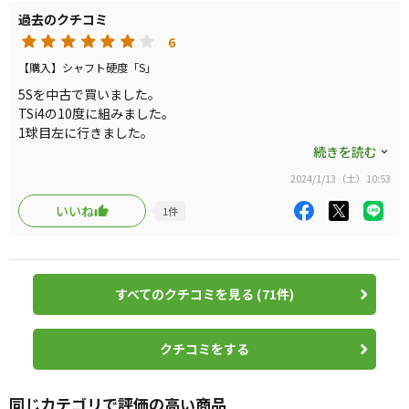
チーピンは出にくい感じ。（まだ出てないだけかな。）
過去のクチコミ
飛距離は落ちてないと思います。
6
総じていい感じかなと。
【購入】シャフト硬度「S」
トルクの違いが一番かと思いますが、大きな差はないよう
5Sを中古で買いました。
な。。
TSi4の10度に組みました。
1球目左に行きました。
でもチーピンがなくなればそれだけで万々歳です。
30球ほど打って、左目3割、中央6割、右1割という感じでした。
続きを読む
5Sということもあるのだと思います。
しばらくこれで頑張れそうです。
2024/1/13（土）10:53
6Sでも良かったかもしれません。
HSはおそらく44くらいなので、ちょうど迷うとこなんですよ
いいね
1
件
ね。。
春から秋は6Sで良いような。
お金が出来たら6Sも買ってみたいです。
左にいかないシャフトでもないという印象です。
すべてのクチコミを見る (71件)
右には大きく曲がらない感じ（すっぽ抜けない感じ）でしたの
で、それがずっと続くなら私の望み通りですし、買って正解で
す。
クチコミをする
飛距離は普通だと思いました。
総じて満足出来そうなファーストインプレッションです。
2〜3ヶ月使って、ラウンドも3回くらいしないと、本当の実力は
同じカテゴリで評価の高い商品