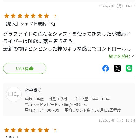
2026/7/6（月）14:07
7
【購入】シャフト硬度「X」
グラファイトの色んなシャフトを使ってきましたが結局ド
ライバーはDI6Xに落ち着きそう。
最新の物はピンピンした棒のような感じでコントロールし
にくく、しなりの感じやすい素直なDIのほうが結果が良い
続きを読む
です。
いいね
飛距離も最新シャフトと特に変わらない。
Xでも全然しなやかにしなってくれます。
優しい元調子代表って感じです。
たぬきち
年齢：36歳
性別：男性
ゴルフ歴：6年～10年
平均ヘッドスピード：46m/s～50m/s
平均スコア：90～99
平均ラウンド数：1ヶ月に2回程度
2025/5/8（木）19:14
7
【購入】