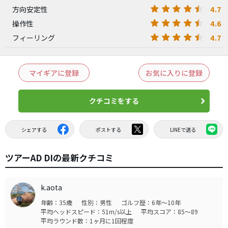
4.7
方向安定性
4.6
操作性
4.7
フィーリング
マイギアに登録
お気に入りに登録
クチコミをする
シェアする
ポストする
LINEで送る
ツアーAD DIの最新クチコミ
k.aota
年齢：35歳
性別：男性
ゴルフ歴：6年～10年
平均ヘッドスピード：51m/s以上
平均スコア：85～89
平均ラウンド数：1ヶ月に1回程度