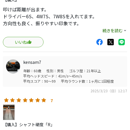
叩けば距離が出ます。
ドライバー6S、4W7S、7W8Sを入れてます。
方向性も良く、振りやすい印象です。
24ベンタスブルーと交互に使ってますが
続きを読む
ベンタスより捕まらない印象です。
いいね
とても良いシャフトだと思います。
kensam7
年齢：60歳
性別：男性
ゴルフ歴：21年以上
平均ヘッドスピード：41m/s～45m/s
平均スコア：90～99
平均ラウンド数：1ヶ月に1回程度
2025/3/23（日）12:17
7
【購入】シャフト硬度「R」