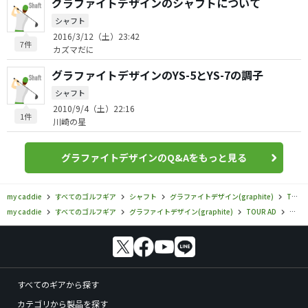
グラファイトデザインのシャフトについて
シャフト
2016/3/12（土）23:42
7件
カズマだに
グラファイトデザインのYS-5とYS-7の調子
シャフト
2010/9/4（土）22:16
1件
川崎の星
グラファイトデザインのQ&Aをもっと見る
my caddie
すべてのゴルフギア
シャフト
グラファイトデザイン(graphite)
TOUR AD
my caddie
すべてのゴルフギア
グラファイトデザイン(graphite)
TOUR AD
グラフ
すべてのギアから探す
カテゴリから製品を探す