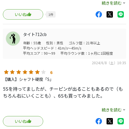
狙った球筋を出せるので逆玉は出にくいと思います。
続きを読む
飛距離も振った分だけ出るように思います。
いいね
1
件
スピンも適正できれいな球筋になります。
タイト712cb
年齢：55歳
性別：男性
ゴルフ歴：21年以上
平均ヘッドスピード：41m/s～45m/s
平均スコア：90～99
平均ラウンド数：1ヶ月に1回程度
2024/6/8（土）10:35
6
【購入】シャフト硬度「S」
5Sを持ってましたが、チーピンが出ることもあるので（も
ちろん右にいくことも）、6Sも買ってみました。
ヘッドスピードは43から45くらい。
続きを読む
重さは感じません。多分1ラウンドしてもそんなに疲れない
いいね
印象。