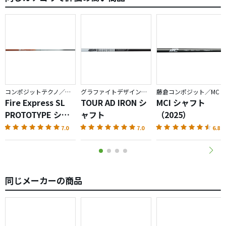
分からないですね。機会があればまたインプします。
シャフト全体がしなるというのはその通りです。
かなり変なスイングをしない限り、方向はまとまりそうな感じが
しました。
中古でも1.5万円くらいはみとかないといけませんが、気になっ
てる方は買ってみてください。
コンポジットテクノ／ファイアーエクスプレス
グラファイトデザイン／TOUR AD
藤倉コンポジット／MC
Fire Express SL
TOUR AD IRON シ
MCI シャフト
PROTOTYPE シャ
ャフト
（2025）
フト
7.0
7.0
6.8
同じメーカーの商品