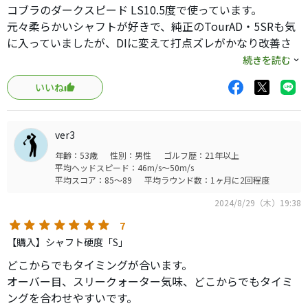
コブラのダークスピード LS10.5度で使っています。
元々柔らかいシャフトが好きで、純正のTourAD・5SRも気
に入っていましたが、DIに変えて打点ズレがかなり改善さ
れ、方向性と平均飛距離が上がりました。
続きを読む
シャフトもヘッドもフェード系の組み合わせですが、ヘッ
いいね
ドのウェイト調整で少し低いストレート系の球が出ます。
R1フレックスでも純正5SRより1ランク硬いですが、適度な
しなり感がありタイミングは取りやすいです。
ver3
方向性が良く縦距離の打ち分けもしやすくなったので、自
年齢：53歳
性別：男性
ゴルフ歴：21年以上
分にはベストチョイスだと思います。
平均ヘッドスピード：46m/s～50m/s
平均スコア：85～89
平均ラウンド数：1ヶ月に2回程度
2024/8/29（木）19:38
7
【購入】シャフト硬度「S」
どこからでもタイミングが合います。
オーバー目、スリークォーター気味、どこからでもタイミ
ングを合わせやすいです。