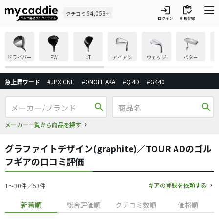
login
inventory
54,053
クチコミ
件
ログイン
新規登録
ドライバー
FW
UT
アイアン
ウェッジ
パター
急上昇ワード
#JPX ONE
#ONOFF AKA
#Qi4D
#G440
search
search
メーカー一覧から商品を探す
グラファイトデザイン(graphite)／TOUR ADのゴル
フギアの口コミ評価
ギアの登録を依頼する
1〜30件／53件
新着順
総合評価順
クチコミ数順
価格順