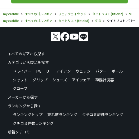
my caddie
すべてのゴルフギア
フェアウェイウッド
タイトリスト(titleist)
913
my caddie
すべてのゴルフギア
タイトリスト(titleist)
913
タイトリスト／913／913F・ｄの口コミ評価
すべてのギアから探す
カテゴリから製品を探す
ドライバー
FW
UT
アイアン
ウェッジ
パター
ボール
シャフト
グリップ
シューズ
アイウェア
距離計測器
グローブ
メーカーから探す
ランキングから探す
ランキングトップ
売れ筋ランキング
クチコミ評価ランキング
クチコミ件数ランキング
新着クチコミ