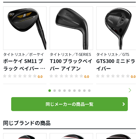
バックスピン、弾道もほとんど変わらず。
構えやすさは913Ｆｄかな。すこし逃げ顔であることと、塗
装色もややぼけたブラックなのは好きです。
915Ｆはコースで使うと抜けが悪い事があります。例の溝が
影響しているのでしょうか。913の時には感じませんでし
タイトリスト／ボーケイ
タイトリスト／T-SERIES
タイトリスト／GTS
た。915Ｆは15度と16.5度の2つ。シャフトも色んなタイプ
ボーケイ SM11 ブ
T100 ブラックベイ
GTS300 ミニドラ
５種類使っても症状が変わらなかったのでヘッドに問題が
ラック ベイパー ウ
パー アイアン
イバー
あるように思います。
ェッジ
0.0
0.0
0.0
話が逸れましたが、913シリーズは外れ無しですね。
同じメーカーの商品一覧
同じブランドの商品