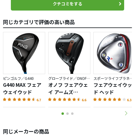
りません。
クチコミをする
915Ｆも持っているので比較すると同等です。
同じカテゴリで評価の高い商品
打感は915Ｆより金属音は控えめで重厚な音色です。
球筋に違いは感じません。
913Ｆも使っていましたが、違いはわかりません。というよ
り913Ｆは盗難にあいまして打ち比べができませんでした。
913Ｆｄは重心がフェース寄りにあるためバックスピンが減
る。よって弾道は低目傾向。ティーショットに向いている
ピンゴルフ／G440
グローブライド／ONOFF AKA
スポーツライフプラネッツ／RODDIO
反面、地面からは難しくなる。
G440 MAX フェア
オノフ フェアウェ
フェアウェイウッ
というのがこのヘッドの設計思想のようですが、正直そこ
ウェイウッド
イ アームズ
ド ヘッド
までの違いは感じませんでした。
AKA（2026）
6.7
6.6
6.3
それよりもシャフトからの影響のほうが遥かに大きいです
ね。
飛距離性能は高いです。
同じメーカーの商品
915Ｆも飛びますが、この913Ｆｄも同等です。