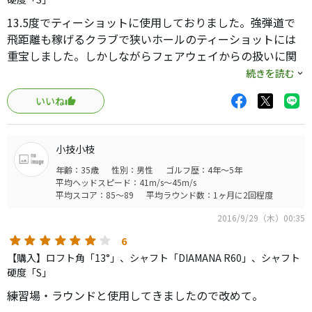
13.5度でティーショットに使用しておりました。強弾道で
飛距離も稼げるクラブで狭いホールのティーショットには
重宝しました。しかしながらフェアウェイからの扱いに関
しては難しいの一言でした。カチャカチャで自分に合った
続きを読む
セッティングを見つかると思いますので、本番デビュー前
いいね
は練習場にレンチを持って行くと良いと思います。
小技小枝
年齢：35歳
性別：男性
ゴルフ歴：4年～5年
平均ヘッドスピード：41m/s～45m/s
平均スコア：85～89
平均ラウンド数：1ヶ月に2回程度
2016/9/29（木）00:35
6
【購入】ロフト角「13°」、シャフト「DIAMANA R60」、シャフト
硬度「S」
練習場・ラウンドと使用してきましたので改めて。