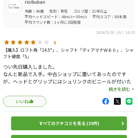
では無いです。
rioibuban
シャフトをADのGT7Sを挿すとフェードになりました。ドライバ
TOURSTAGEのX-FWの方が柔らかい打感で好みです。
年齢：46歳
性別：男性
ゴルフ歴：21年以上
ーも右へのミスが多いのでフェードはイメージが悪く今回のシャ
しかし弾く感じだけど打音はおとなしい方で、キンッとい
平均ヘッドスピード：46m/s～50m/s
平均スコア：80未満
フトに決めました。
平均ラウンド数：1ヶ月に2回程度
う金属音はせず、バチっと締まった音がします。金属音が嫌
R60は中間から手元が程よくしなってくれて戻りが遅いかな？左
いな私は非常に評価したいポイントです。
への引っ掛けを心配しなくて良いので思いっきり叩けそうです。
2016/9/20（火）16:33
5
現在のドライバー飛距離がだいたい240-250ydなので飛距離の落
ドライバーと違いOBが出なかったのでスコアが荒れません
【購入】ロフト角「14.5°」、シャフト「ディアマナＷ６０」、シャ
ちも少なくドライバー代わりになりそうですが、コースでどの程
でした。先日のラウンドは後半からあいにくの大雨で片手
フト硬度「S」
度安定するかで今後使い続けるかどうか決めます。
に傘、片手にパターといった具合にやる気なしの適当ゴル
つい先日購入しました。
フでしたが、82で回り終えました。いつもOBさえ打たなけ
なんと新品で入手。中古ショップに置いてあったのです
れば70台簡単にいけるのにと言っていましたが近く現実に
が、ヘッドとグリップにはシュリンクのビニールが付いた
なりそうな気がしています。道具でOBが減らせます。ドラ
状態。
続きを読む
イバーよりちょっと飛ばないけど。ティーショット悩んだ
価格的にはＡランクの中古よりも3,000円ほど高いですが、
方、ドライバーがうまくいかない方、試してみてくださ
いいね
量販店で販売していた当時よりは8,000円ほど安く買えたの
い。OBで憂鬱な気分になる日が過去コトになりますよ。
で満足です。
すべてのクチコミを見る (39件)
まだ打ちっぱなし程度ですが、ヘッドは913Ｆより何となく
大きいかな？と感じるくらいで、構えたときの違和感はあ