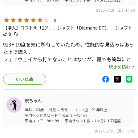
2020/7/18（土）14:30
6
【購入】ロフト角「13°」、シャフト「Diamana D73」、シャフト
硬度「X」
913F 19度を先に所有していたため、性能的な見込みはあっ
た上で購入。
フェアウェイから打てないことはないが、誰でも簡単にと
いう訳ではない。真価はティーアップできる状況のティー
続きを読む
ショットで発揮される。ここが913Fと最も大きく違うとこ
いいね
ろ。
操作性は流石にタイトリスト。狭いホールでも安心して叩
いていける。バシン！という打感と音と共に強烈な中弾道
銀ちゃん
で風も関係なく突き進む。キャリー後もライが悪くなけれ
年齢：63歳
性別：男性
ゴルフ歴：21年以上
ばよく転がってくれる。
平均ヘッドスピード：41m/s～45m/s
タイトリストの913シリーズは総じて評価が高いが、使用用
平均スコア：90～99
平均ラウンド数：1ヶ月に1回程度
途を選べばこのモデルも例に漏れず納得の性能であった。
2017/12/25（月）09:42