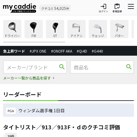
login
inventory
54,025
クチコミ
件
ログイン
新規登録
ドライバー
FW
UT
アイアン
ウェッジ
パター
急上昇ワード
#JPX ONE
#ONOFF AKA
#Qi4D
#G440
search
search
メーカー一覧から商品を探す
リーダーボード
ウィンダム選手権 1日目
PGA
タイトリスト／913／913F・ｄのクチコミ評価
39件