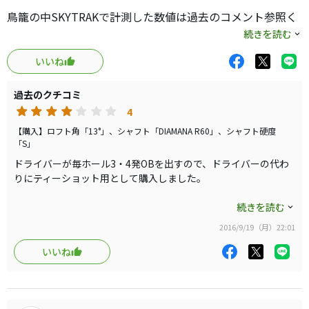
鳥籠の中SKYTRAKで計測した数値は過去のコメント参照く
ださい。
続きを読む
いいね
ドライバーの代替としてティーショットのみ使用する為購
入しました。
過去のクチコミ
練習場・ラウンド共にティーアップショットとなります。
4
ティーをかなり低めに刺していることもあり13.5度のロフ
【購入】ロフト角「13°」、シャフト「DIAMANA R60」、シャフト硬度
「S」
ト角ながら出玉は低いですが、ドライバーよりも弾道は高
ドライバーが毎ホール3・4発OBを出すので、ドライバーの代わ
めです。
りにティーショット用として購入しました。
飛距離は230-240yd(HS:40-41m/s)ほど飛んでおり、ドライ
バー飛距離(250yd前後)と遜色無い結果でした。
SKYTRAKでの計測結果は
続きを読む
かなり飛ぶ方だと思いますし、飛ぶけど曲がらないので安
HS:40-41m/s,打出角:12°,トータル飛距離:230-240yd,バックスピ
2016/9/19（月）22:01
心出来ます。
ン:3500rpm
球筋はいつも通りのドロー系で、曲がり幅はドライバーよ
でした。
いいね
りも少ない様に感じます。
球筋はドローで曲がり幅は5ydほどでした。
SKYTRAKの計測は辛め？のようで実際はこれよりも飛ぶんじゃ
ないかとのこと。
打感は少々硬いというか弾く感じがあります。柔らかい方