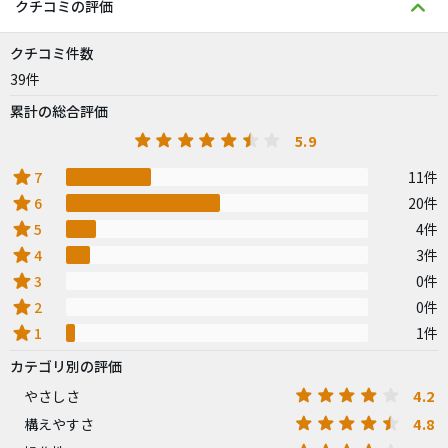
クチコミの評価
クチコミ件数
39件
累計の総合評価
5.9
star
7
11件
star
6
20件
star
5
4件
star
4
3件
star
3
0件
star
2
0件
star
1
1件
カテゴリ別の評価
4.2
やさしさ
4.8
構えやすさ