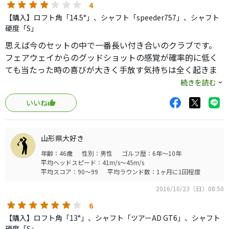
4
【購入】ロフト角「14.5°」、シャフト「speeder757」、シャフト
硬度「S」
思えば今のセットの中で一番長い付き合いのクラブです。
フェアウェイからのグッドショットの感覚が確率的に低く
ても当たった時の喜びが大きく手放す気持ちは全く起きま
せん。５Ｗ、ＵＴは試行錯誤していますが３Ｗは全く問題
続きを読む
なく重く硬め（白の復刻版speeder）のシャフトも苦になら
いいね
ず振りきれます。
ティーショットにも使えるのでしょうが、ラウンド数が減
った今はまずドライバーなのでそれはそれで良いかな、と
山形県大好き
（笑）
年齢：46歳
性別：男性
ゴルフ歴：6年～10年
溝も無いし最新のクラブではありませんがスプーンはこれ
平均ヘッドスピード：41m/s～45m/s
で十分です。９１７Ｄ２（ＲＶ３ ６５６）とのつながり
平均スコア：90～99
平均ラウンド数：1ヶ月に1回程度
も良いしシャフトがオーバースペックになるまでは使い続
2016/10/23（日）08:50
けます！
6
【購入】ロフト角「13°」、シャフト「ツアーAD GT6」、シャフト
硬度「S」