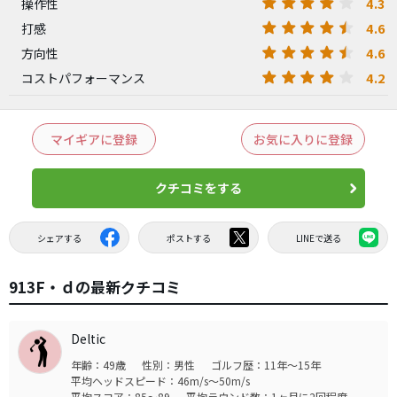
4.3
操作性
4.6
打感
4.6
方向性
4.2
コストパフォーマンス
マイギアに登録
お気に入りに登録
クチコミをする
シェアする
ポストする
LINEで送る
913F・ｄの最新クチコミ
Deltic
年齢：49歳
性別：男性
ゴルフ歴：11年～15年
平均ヘッドスピード：46m/s～50m/s
平均スコア：85～89
平均ラウンド数：1ヶ月に2回程度