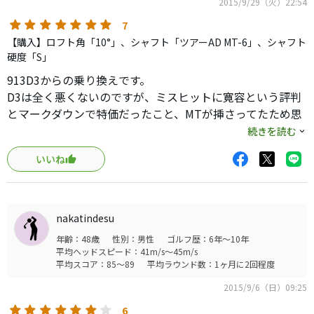
2015/9/29（火）22:54
7
【購入】ロフト角「10°」、シャフト「ツアーAD MT-6」、シャフト
硬度「S」
913D3からの乗り換えです。
D3は全く悪くないのですが、ミスヒットに寛容という評判
とマークダウンで特価だったこと、MTが挿さってたため思
いきって試打もせず買いました。
続きを読む
いいね
たしかにロフト10の割にロフトアップ効果？とシャフトも
上げやすいMTだけあって弾道は高くなりました。
構えやすさは抜群ですね。
nakatindesu
打感は913と比較しても遜色ないレベルです。
年齢：48歳
性別：男性
ゴルフ歴：6年～10年
あとデザインがいいですね。
平均ヘッドスピード：41m/s～45m/s
白ヘッドに黒フェイス、ソールと青ウェイトが洒落てま
平均スコア：85～89
平均ラウンド数：1ヶ月に2回程度
す。そこにMTイエローが効いてます。ここは913よりいい
2015/9/6（日）09:25
ですね。
6