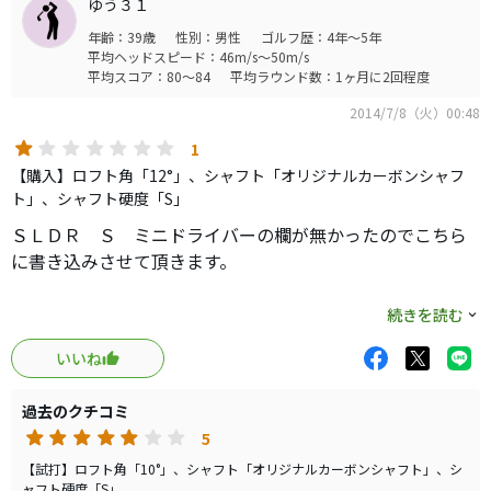
本当、良いです
ゆう３１
白ヘッドの大きく、短く見える安心感と、ハイロフトはマ
年齢：39歳
性別：男性
ゴルフ歴：4年～5年
ッチしているのではないかなと。
平均ヘッドスピード：46m/s～50m/s
ただ、性能面に初代との差は感じられず、白くなっただけ
平均スコア：80～84
平均ラウンド数：1ヶ月に2回程度
です。
2014/7/8（火）00:48
初期ロフトは違うのかな？
1
角度をイジって打ってたので詳しく知りませんが、弾道的
【購入】ロフト角「12°」、シャフト「オリジナルカーボンシャフ
には大差なく、高打ち出しの強めの球。スピンは多そうに
ト」、シャフト硬度「S」
見えましたね（シャフトかもですが・・）
ＳＬＤＲ Ｓ ミニドライバーの欄が無かったのでこちら
飛距離性能はそれなりに高いし、通常の弾道が低めの方に
に書き込みさせて頂きます。
は恩恵はあると思います。
購入に興味を持っていらっしゃるかた、ちょっと待ってく
続きを読む
ただ、見た目、打感、音などに良い点は見つけられず、ク
ださい。
ラシカル、上質なブランドを好む人には、作りがチープす
いいね
ぎて受け入れられないでしょうね。
購入は少し考えてからの方がいいかと思います。
過去のクチコミ
ラウンド前で時間もなかったし、元々買う気もない興味本
5
理由は一つ、「ヘッド重量が重すぎる」
位の試打でしたから、あまり詳しくわかりませんけどね。
【試打】ロフト角「10°」、シャフト「オリジナルカーボンシャフト」、シ
ャフト硬度「S」