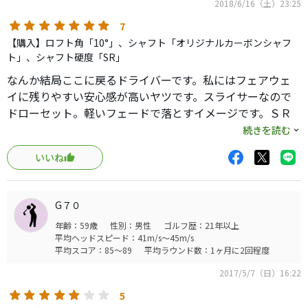
2018/6/16（土）23:25
ていたときに出会ったのがこいつだ。
7
俺はこいつについていたXシャフトを抜いて、ステルスか
【購入】ロフト角「10°」、シャフト「オリジナルカーボンシャフ
sim2に入れようと思って購入した。
ト」、シャフト硬度「SR」
だが、一回だけこいつでラウンドしようと思い、実戦に投
入した。
なんか結局ここに戻るドライバーです。私にはフェアウェ
そうするとどうだ。弾道はやや低いが、まっすぐ行く。俺
イに残りやすい安心感が高いヤツです。スライサーなので
の主戦場である山岳コースは曲がれば命とりだが、こいつ
ドローセット。軽いフェードで落とすイメージです。ＳＲ
と一緒なら難なくこなしていく。いつも余裕たっぷりの団
が軽すぎて他クラブとバランス悪すぎですが、逆に別物と
続きを読む
塊も、ドライバーをミスしない俺に少し動揺している。ラ
して振ってます。本当は良くないのでしょうけど。
いいね
ンチタイムには、「打ち方変えましたか？」と媚びを打っ
てくる始末だ。
俺は、謙虚を装って言ってやった。「昨日見たyoutubeの
G７０
おかげですよ」と。
年齢：59歳
性別：男性
ゴルフ歴：21年以上
しかし、お前は真実をもう知っている。このSLDRドライバ
平均ヘッドスピード：41m/s～45m/s
ーのおかげだ。
平均スコア：85～89
平均ラウンド数：1ヶ月に2回程度
最新のクラブとどっちがいいかと言われれば、最新のがい
2017/5/7（日）16:22
いという人のほうが多いかもしれない。
だが、俺たちは知っている。
5