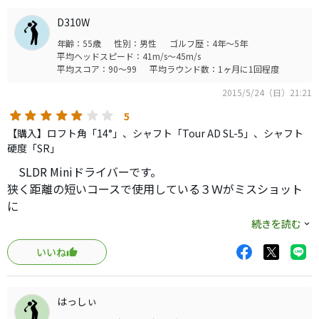
って弾道は高くなりました。
D310W
キャリーで損していた分を取り返せそうです。
年齢：55歳
性別：男性
ゴルフ歴：4年～5年
平均ヘッドスピード：41m/s～45m/s
構えやすさは抜群ですね。
平均スコア：90～99
平均ラウンド数：1ヶ月に1回程度
打感は柔らかくはないですが許せる範囲です。709が良すぎ
2015/5/24（日）21:21
るので…。
5
シャフトも最後にグッと捕まえてくれる感じがして自分に
【購入】ロフト角「14°」、シャフト「Tour AD SL-5」、シャフト
はグッドです。
硬度「SR」
SLDR Miniドライバーです。
飽きるまではしばらくこれでいけそうです。
狭く距離の短いコースで使用している３Ｗがミスショット
に
なることがありそんなときに使用したく、以前、
続きを読む
ＵＳモデルのＲシャフトを試打しましたが、小生のＨＰで
いいね
は
しなりが感じられず棒のようなシャフトで弾道も低く距離
も
はっしぃ
いま一つで購入を見送ってました。