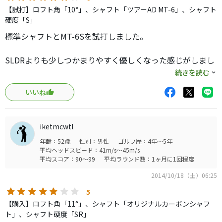
【試打】ロフト角「10°」、シャフト「ツアーAD MT-6」、シャフト
硬度「S」
標準シャフトとMT-6Sを試打しました。
SLDRよりも少しつかまりやすく優しくなった感じがしまし
た。ヘッドは大き目ですが、白色のためかヘッドの軌道が
続きを読む
イメージしやすくとても振りやすく感じました。弾道は、
いいね
LOFT UPの効果で、11°のドライバーの弾道に近い感じです
が、吹け上がりのない弾道です。飛距離性能については、
200Yのネットにあたる位置からして飛距離性能は高いよう
iketmcwtl
に感じました。
年齢：52歳
性別：男性
ゴルフ歴：4年～5年
また、直進性が高くヘッドだと感じましたが、逆に、曲げ
平均ヘッドスピード：41m/s～45m/s
にくいのでフェードやドローが打ちにくく、無理やり曲げ
平均スコア：90～99
平均ラウンド数：1ヶ月に1回程度
ようとすると、曲りすぎるようです。
2014/10/18（土）06:25
標準シャフトは、特に癖もなく振りやすいです。ヘッドス
5
ピードが42-43ｍ/ｓですが、オーバースペックでもなく、
【購入】ロフト角「11°」、シャフト「オリジナルカーボンシャフ
アンダースペックでもないです。ただし、MT-6Sの方が左右
ト」、シャフト硬度「SR」