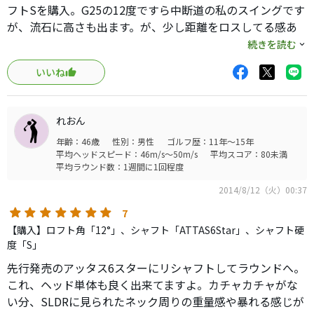
フトSを購入。G25の12度ですら中断道の私のスイングです
が、流石に高さも出ます。が、少し距離をロスしてる感あ
りで、11度も購入しましたが…無料交換キャンペーンで12
続きを読む
度を申し込みました。人気があるようで納品予定は10月の
いいね
ようで、14度
れおん
年齢：46歳
性別：男性
ゴルフ歴：11年～15年
平均ヘッドスピード：46m/s～50m/s
平均スコア：80未満
平均ラウンド数：1週間に1回程度
2014/8/12（火）00:37
7
【購入】ロフト角「12°」、シャフト「ATTAS6Star」、シャフト硬
度「S」
先行発売のアッタス6スターにリシャフトしてラウンドへ。
これ、ヘッド単体も良く出来てますよ。カチャカチャがな
い分、SLDRに見られたネック周りの重量感や暴れる感じが