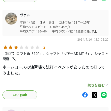
で、やさしさが感じられます。飛距離は430と変わらずです
が、白Sの方が弾道が高めになります。強弾道なのは430で
ヴァル
すが、平均飛距離ではSに軍配が上がりそう。スピン量が増
年齢：44歳
性別：男性
ゴルフ歴：11年～15年
えると言ってもロースピンの範囲での話。個人的には白い
平均ヘッドスピード：41m/s～45m/s
ヘッドシリーズの中では、1番良いと思います。また、私の
平均スコア：80～84
平均ラウンド数：1週間に2回以上
感覚では顔もSLDRより、Sの方がシャープに見えました。
2014/7/16（水）08:20
430ほど小さくないが、SLDRよりは小さく見えたした。膨
張色なのに、、、、
3
いい顔です。
【試打】ロフト角「10°」、シャフト「ツアーAD MT-6」、シャフト
カチャカチャが無くなり、より低重心なので、ロフトは12
硬度「S」
度が良さそう。
ホームコースの練習場で試打イベントがあったので打って
カチャカチャを触りまくる人はSLDRの方が良いでしょう
みました。
が、あまり触らない人ならSの方が楽に飛ばせるのでは。
SLDRと言えば、球を上げるためのハイロフト。純アスリー
続きを読む
2011モデルのレガシーブラックがエースですが、飛距離は
トブランドではなく、易しいアスリートブランドというイ
こちらの方が出ますね。FWキープ率と打感でレガシーブラ
いいね
メージがあります。
ックを使ってきましたが、このSLDR Sは、購入したいモデ
そういう点で、このブランドには白ヘッドの方が合ってい
ルですね。
る気が致します。