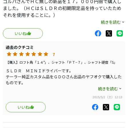
ゴルパさんでＨＣ無しの新品を１７，０００円弱で購入し
間違っても柔らかいシャフトではだめだ。硬ければ硬いほ
ました。（ＨＣはＳＬＤＲの初期限定品を持っていたため
うがいい。なんなら俺のようにスチールのシャフトでもい
それを使用することに。）
いはずだ。
１２月１６日に初使用しましたが、色の白黒・浅重心と深
続きを読む
金がなくても安心しろ。このクラブは驚くほど安いから。
重心など、見た目やコンセプトは真逆ですが、構え感や打
いいね
感や打音、弾道や方向性までもがこれを購入する前まで使
用していたピン「Ｇ３０ＳＦＴｅｃ」と大変よく似ている
過去のクチコミ
と感じました。
7
本品が「Ｇ３０ＳＦＴｅｃ」より特に良いと感じた点は、
黒のディープフェースに白ヘッドのとても構えやすい顔と少
【購入】ロフト角「１４°」、シャフト「ＰＴ−７」、シャフト硬度「S」
しだけ柔らかめな打感、それと違和感ない振り心地です。
ＳＬＤＲ ＭＩＮＩドライバーです。
また、「ＦＵＢＵＫＩＪ６０」は「モーダス１２０Ｓ」と
テーラー純正カスタム品をＧＤＯさん出品のヤフオクで購入した
ものです。
同じ手元寄り調子のためか、このドラの後の＃５アイアン
これ最高です！どうしてもドライバーが安定しない私ですが、こ
続きを読む
がとても振りやすくなりました。
れにしてからドライバーＯＢ激減です。４月２５日のコースでは
本品発売当時の雑誌とかでは「カチャカチャが無くなっ
2015/5/2（土）12:13
ドライバーＯＢゼロでした。
て、ＳＬＤＲの廉価版になった。」というような紹介のさ
メタルヘッドで、クラブ長も約４３インチと短いため大きな飛距
いいね
れ方を見掛けましたが、「ＳＬＤＲ Ｓ」は確実に「ＳＬＤ
離は望めませんが、それでも同伴のアベレージ８０台の方のＲ１
Ｒ」よりも優しくなっていて、またカチャカチャが無いシ
とほぼ同じ地点に着弾していましたので、極端に飛距離が出ない
ンプルさが逆に今ではとても新鮮に感じます。（これで、本
わけでもありません。