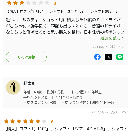
3
思います。一般的なアマチュアの日本人ならRがベストと思
います。グリップを交換してシャフトの形状、グリップに
【購入】ロフト角「10°」、シャフト「ｽﾋﾟｰﾀﾞｰ57」、シャフト硬度「S」
隠れる部分がかなり絞ってあります。
短いホールのティーショット用に購入した14度のミニドライバー
がむちゃ使い勝手良く、距離も出るｋとから、普通のドライバー
ならもっと飛ばせるかと思い購入を検討。日本仕様の標準シャフ
トを何回か試打、打感は良くなかく、全体の印象も？でしたが、
続きを読む
USモデルを購入。ロフトを12度か10度にすか、迷い、悩んで最
2014/8/13（水）14:29
終的に10度を購入しましたが見事裏目にでました。320gと重い
ためか、シャフトも硬く感じ、一生懸命振れば何とかなるかなと
いいね
は思いましたが、最終ホールまで持たす体力がないとの結論に達
し、練習場のみで中古ショップ行きとなりました。少し軽いRの
12度で再検討中。
総太郎
年齢：63歳
性別：男性
ゴルフ歴：21年以上
平均ヘッドスピード：41m/s～45m/s
平均スコア：85～89
平均ラウンド数：1週間に1回程度
2014/8/27（水）13:57
6
【購入】ロフト角「10°」、シャフト「ツアーAD MT-6」、シャフト