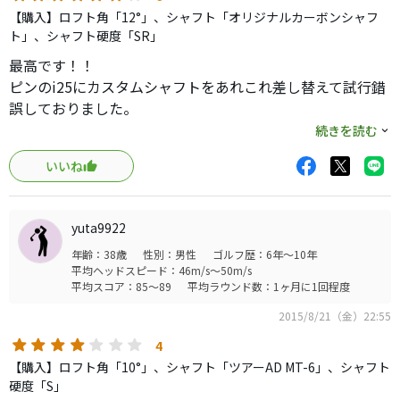
【購入】ロフト角「12°」、シャフト「オリジナルカーボンシャフ
ト」、シャフト硬度「SR」
最高です！！
ピンのi25にカスタムシャフトをあれこれ差し替えて試行錯
誤しておりました。
どれも総重量から315〜320gで自分ては振れてるつもりて
続きを読む
したが、疲れてくるとプッシュアウトにひっかけと悩んて
いいね
ました。ラウンドで同伴者の先輩たちが曲げないし、飛距
離もオーバードライブされるし、先輩からもっとやさしい
クラブにしたら？(先輩はグローレ所有)の一言でショップに
yuta9922
直行。重量を軽くしたいと相談したところテーラーの
年齢：38歳
性別：男性
ゴルフ歴：6年～10年
SLDR S の12度、純正シャフトSR 総重量303gを勧めて頂
平均ヘッドスピード：46m/s～50m/s
き鳥籠で10球ほど試打したら芯を喰いまくりで買い替え決
平均スコア：85～89
平均ラウンド数：1ヶ月に1回程度
心。
2015/8/21（金）22:55
翌日練習場で100球ほど打ち込みました。
最初は今までとは明らかに違う高弾道に戸惑いましたが、
4
力強く飛んでいく弾道に自分でもビックリ。しかもヘッド
【購入】ロフト角「10°」、シャフト「ツアーAD MT-6」、シャフト
がしなり戻ってくれて軽いドローで超安定してます！しか
硬度「S」