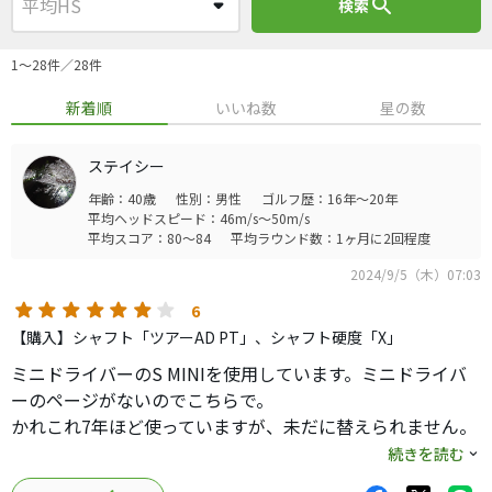
search
検索
1〜28件／28件
新着順
いいね数
星の数
ステイシー
年齢：40歳
性別：男性
ゴルフ歴：16年～20年
平均ヘッドスピード：46m/s～50m/s
平均スコア：80～84
平均ラウンド数：1ヶ月に2回程度
2024/9/5（木）07:03
6
【購入】シャフト「ツアーAD PT」、シャフト硬度「X」
ミニドライバーのS MINIを使用しています。ミニドライバ
ーのページがないのでこちらで。
かれこれ7年ほど使っていますが、未だに替えられません。
昨今ミニドライバーが流行っていますので、話題のクラブ
続きを読む
を試打しますが、飛距離は変わらないですし、直打ちはむ