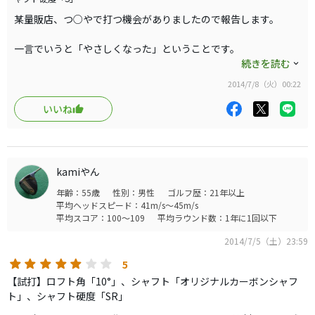
以前から私はドライバーが苦手で３Ｗは得意なタイプでし
某量販店、つ○やで打つ機会がありましたので報告します。
た。ですのでゴルフを始めた時から飛距離はドライバーで
フェアウェイウッドのように打ちやすいクラブはないかと
一言でいうと「やさしくなった」ということです。
思っていた中、ついに発売されたのがこのクラブ。即効購
続きを読む
入しました。
前作のSLDRに比べかなり簡単に飛ぶようになったという印象で
2014/7/8（火）00:22
す。
仕様はロフト12°、ヘッド容積は260CC。
いいね
まさしく理想のスペックだと思いました。商品が届くまで
特徴としては…
は…
?ヘッドが軽量になり振りやすくなった。
?前作がややフックフェースだったのが今作はわりとニュートラ
しかし実際に届いてみるとUSモデル（12°はUSしかありま
kamiやん
ルになった。
せん）はシャフトが太く寸胴に感じ何よりも重い。
年齢：55歳
性別：男性
ゴルフ歴：21年以上
おそらくシャフトのせいだと思い、ツアーADのPT6Sにリシ
平均ヘッドスピード：41m/s～45m/s
軽くなったというのは一番の強みだと思います。ユーザーの裾野
平均スコア：100～109
平均ラウンド数：1年に1回以下
ャフトするも重い。クラブ重量が350ｇほどでバランスＤ
が広がるとともにヘッドスピード速めの方もより振れるようにな
−８です。（最終的にカウンターバランスを入れて370ｇの
ったと思います。
2014/7/5（土）23:59
即買いしたいところですがつい先日SLDRTPを購入してしまった
Ｄ−３にしました）
5
ためマークダウンするのを待ちたいと思います。
このレベルの重量になると他のクラブとの互換性（ドライ
【試打】ロフト角「10°」、シャフト「オリジナルカーボンシャフ
バーつかまりすぎ、ミニドライバーはドスライス）がとれ
ト」、シャフト硬度「SR」
ず、スイングも崩しそうになりました。