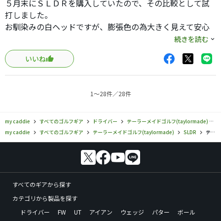
５月末にＳＬＤＲを購入していたので、その比較として試
打しました。
このクラブをドライバーとして単品で考えるならオッケー
お馴染みの白ヘッドですが、膨張色の為大きく見えて安心
でしょうがドライバーや他のフェアウェイウッドとティー
できます。球は上がりやすく、ＳＬＤＲよりロフトダウン
続きを読む
ショットで使い分けようとして使用するのはあまりに危険
出来ると思います。飛距離、方向性はあまり変わりませ
です。
いいね
ん。重量が若干軽いので非力な方に向いていると感じま
す。
それを踏まえた上での購入を検討してください。
但しロフト調整が出来ない事やシャフトの交換が容易でな
1〜28件／28件
い等、ＳＬＤＲが安く購入出来る状況ではあまり魅力を感
ただしクラブそのものの性能は非常にいいです。顔もいい
じず、ＴＭさんの販売戦略には疑問を感じます。
ですし、変にロフトが寝ている感じもせず、このクラブの
my caddie
すべてのゴルフギア
ドライバー
テーラーメイドゴルフ(taylormade)
S
タイミングで打つならばちゃんとつかまりますので理想の
my caddie
すべてのゴルフギア
テーラーメイドゴルフ(taylormade)
SLDR
テーラーメイドゴルフ／SLDR／SLDR S ドライバーの口コミ評価一覧
一本といってもいいでしょう。
今回テーラーがやっと「俺の求めるクラブを作ってくれ
た」と思いましたがまだ先は長いようです。今度はもっと
コスト掛かっていいのでチタンで軽量化したものを発売し
すべてのギアから探す
てくれるのを待っています。(笑)
カテゴリから製品を探す
ドライバー
FW
UT
アイアン
ウェッジ
パター
ボール
余談ですが、これらのドライバーに代わる３Ｗシリーズで