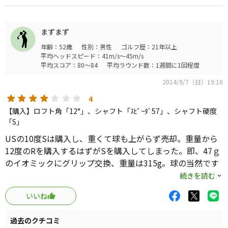
トを調整して遊んでも面白いと思います。私はメモリをひとつフ
ェードにセットしてピッタリです。キャリーは安定していて、飛
ばすと言うより、狙い場所に置きに行ける感じです。
まずまず
年齢：52歳
性別：男性
ゴルフ歴：21年以上
平均ヘッドスピード：41m/s～45m/s
平均スコア：80～84
平均ラウンド数：1週間に1回程度
2014/9/7（日）19:10
4
【購入】ロフト角「12°」、シャフト「ｽﾋﾟｰﾀﾞ57」、シャフト硬度
「S」
USの10度Sは購入し、重くて球も上がらず売却。重量から
12度のRを購入するはずがSを購入してしまった。即、47ｇ
のイオミックにグリップ交換、重量は315g。球の当然です
が高弾道、距離も飛んでいる気がします。シャフトは硬
続きを読む
い、HS45前後では全くしなりを感じられない。同じシャフ
いいね
トが刺さっているミニドライバーはそんなに悪くないのに
何か違うのか。懸命にふればヘッドの柔らかさも感じたの
過去のクチコミ
で、このシャフトを使いこなすにはやっぱりHS47は必要と