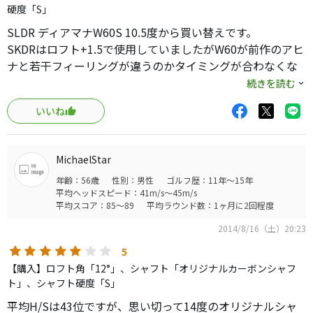
硬度「S」
SLDR ディアマナW60S 10.5度から買い替えです。
SKDRはロフト+1.5で使用していましたがW60が前作のアヒ
ナと若干フィーリングが違うのかタイミングが合わなくな
ってきたのでアヒナをシャフトだけ購入しようか悩んでい
続きを読む
たところ、知り合いがSLDRsのMT6Sを購入したので打たせ
いいね
て貰ったところ、これが一発目からナイスショット！
しかも、打感が好きなタイプで気持ちが一気に舞い上がり
即、購入！
MichaelStar
元調子系シャフトが好きなので当初は、MTは合わないと考
年齢：56歳
性別：男性
ゴルフ歴：11年～15年
えていましたがそんな事もなく大変打ちやすいです。飛距
平均ヘッドスピード：41m/s～45m/s
離も負けてた人より飛んでます。
平均スコア：85～89
平均ラウンド数：1ヶ月に2回程度
アマチュアは、思い込みをもたず試してみることが大事で
2014/8/16（土）20:23
すね！
5
【購入】ロフト角「12°」、シャフト「オリジナルカーボンシャフ
ト」、シャフト硬度「S」
平均H/Sは43位ですが、思い切って14度のオリジナルシャ