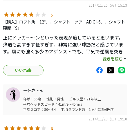
構えやすさは、今回試して昔よりヘッドの色に違和感（拒
2014/11/25（火）15:13
絶反応）が少なく感じましたので、そこに自分自身一番驚
いております。
5
白ヘッド以前はテーラー愛好家だったので次回購入時は候
【購入】ロフト角「12°」、シャフト「ツアーAD GI-6」、シャフト
補に入れようかと思いました(笑)
硬度「S」
正にドッカ〜〜ンといった表現が適していると思います。
弾道も高すぎず低すぎず、非常に強い球筋だと感じていま
す。風にも強く多少のアゲンストでも、平気で逆風を突き
抜けて行きます。当然の事ですが、力んでしまうとその威
続きを読む
力は半減してしまします。また、ヘッドは重目ですが、そ
いいね
の重さに逆らわずに如何に力まず素振りと同じスイングで
ヒット出来るかがポイントです。今の自分には合っており、
とても良いドライバーだと満足しています。
一休さ〜ん
年齢：56歳
性別：男性
ゴルフ歴：21年以上
平均ヘッドスピード：41m/s～45m/s
平均スコア：80～84
平均ラウンド数：1ヶ月に2回程度
2014/11/23（日）19:10
6