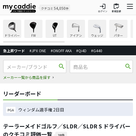
login
inventory
54,050
クチコミ
件
ログイン
新規登録
ドライバー
FW
UT
アイアン
ウェッジ
パター
急上昇ワード
#JPX ONE
#ONOFF AKA
#Qi4D
#G440
search
search
メーカー一覧から商品を探す
リーダーボード
ウィンダム選手権 2日目
PGA
テーラーメイドゴルフ／SLDR／SLDR S ドライバー
のクチコミ評価一覧
28件