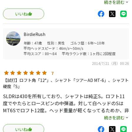
和らぎ、素直に重心の浅さを感じながら振れます。打感は
続きを読む
SLDRよりも相当良いと思います。別物と思っても良いと感
いいね
じます。
12度はやり過ぎ？と思いましたが、レベルブローに振れな
い僕は、何というかロングアイアンの感覚で振れつつ飛距
BirdieRush
離もエースに比べてー7.8ヤードで済みますし、何よりアゲ
年齢：47歳
性別：男性
ゴルフ歴：6年～10年
ンストの風でもドローンとした球で飛んで行きます。
平均ヘッドスピード：46m/s～50m/s
雨上がりでランが出づらい中で平均268y、アイアンで1番手
平均スコア：80～84
平均ラウンド数：1ヶ月に2回程度
上げる位のアゲンストで254と252、最長はやや打ち下ろし
2014/7/21（月）00:26
で303、ランは30y位でていたはず。
LOFTの多さはブラックフェイスと白クラウンのコントラス
7
トで上手く処理されているので、構えても気にはなりませ
【試打】ロフト角「12°」、シャフト「ツアーAD MT-6」、シャフト
ん。シャフトを右から挿してフェイスが被って見えないよ
硬度「S」
うにしたので、実LOFTは表示とほぼ一緒にしています。ノ
SLDRは430を所有しており、シャフトは純正S。ロフト11
ーマルシャフトの時は個体差かもしれませんが13.2度あり
度でやたらとロースピンの中弾道。対して白ヘッドのSは
ました。
MT6Sでロフト12度。ヘッド重量が軽くなってるためか、非
ヘッドスピードが43以下なら、14度まで思いきってみるの
常に軽快に振れますね！打感も初期の白ヘッドモデルに比
続きを読む
も良いと思います。明らかに打ち出し角が低過ぎて飛距離
べたら、飛躍的に良いです。
ロスしていますから。
いいね
12度でMTだと、高めに出るものの少しスピン量も増えるの