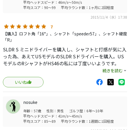
れＥＺＯＮＥ３８０がぎりぎり入るくらいの小ささ）が「ＭＩＮ
平均ヘッドスピード：46m/s～50m/s
センター上目で打つと放物線で飛んでいく
Ｉドライバー」にサイズぴったりで、ようやく用途が見つかった
平均スコア：90～99
平均ラウンド数：1ヶ月に2回程度
落下してからどの位ランが出るかコースデビューが楽しみ
こともうれしい出来事でした。
2015/11/4（水）17:38
7
【購入】ロフト角「16°」、シャフト「speeder57」、シャフト硬度
「R」
SLDR S ミニドライバーを購入し、シャフトと打感が気に入
った為、あえてUSモデルのSLDR Sドライバーを購入。US
モデルのRシャフトがHS46の私には丁度いいようです。
ミニドラにはないスライダー調整機能は、フッカーの私が
続きを読む
左への引っ掛けを気にせず振っていけて、気持ちいいドロ
いいね
ーを打てます。
また、カチャカチャがついていないのも気に入っていま
す。カチャカチャはヤワくて折れそうなイメージがあり、
nosuke
感覚的に叩きにくいです。
年齢：57歳
性別：男性
ゴルフ歴：6年～10年
難点は、曲がりを気にせず気持ちよく振れるのでミニドラ
平均ヘッドスピード：41m/s～45m/s
の出番が少なくなる事でしょうか。
平均スコア：85～89
平均ラウンド数：1週間に1回程度