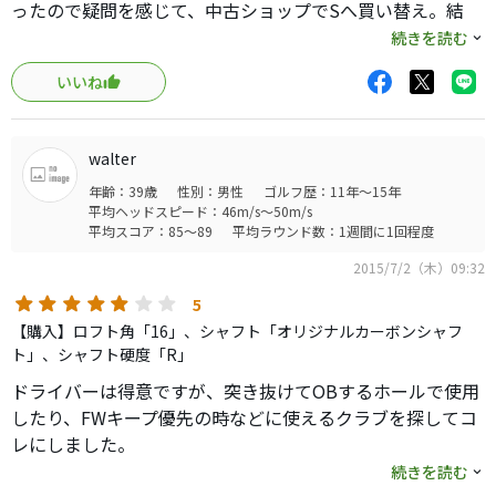
ったので疑問を感じて、中古ショップでSへ買い替え。結
果、良かったと思います。
続きを読む
SLDRは飛びましたが、調子が悪くなると調整機能で何とか
いいね
しようとして、ごまかし切れず・・・。
スイングの基本に戻れます。ミートして250〜260ほどで、
平均でも230〜240ぐらいだと思います。
walter
SLDRが嫌いじゃないのに、調整機能に疑問がある方にはお
年齢：39歳
性別：男性
ゴルフ歴：11年～15年
勧めです。
平均ヘッドスピード：46m/s～50m/s
平均スコア：85～89
平均ラウンド数：1週間に1回程度
2015/7/2（木）09:32
5
【購入】ロフト角「16」、シャフト「オリジナルカーボンシャフ
ト」、シャフト硬度「R」
ドライバーは得意ですが、突き抜けてOBするホールで使用
したり、FWキープ優先の時などに使えるクラブを探してコ
レにしました。
続きを読む