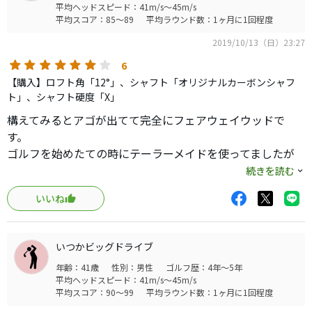
だ。俺はくやしさを隠して、「クラブはファッションと同
平均ヘッドスピード：41m/s～45m/s
ています。顔はM1が圧倒的にカッコいいのでちょっと残念
平均スコア：85～89
平均ラウンド数：1ヶ月に1回程度
じですよ。」と卑屈に笑う。
ですが...
そんなことが続くある日、俺はゴルフパートナーでスチー
2019/10/13（日）23:27
ルシャフトのドライバーが2000円で売っているのを見つけ
6
た。重いだろうから、素振り用にいいかなと思って購入し
【購入】ロフト角「12°」、シャフト「オリジナルカーボンシャフ
た。
ト」、シャフト硬度「X」
いつもの練習場に持っていき打ってみると全く曲がらな
構えてみるとアゴが出てて完全にフェアウェイウッドで
い。最初は地を這うような球しかでなかったが、やがてコ
す。
ツをつかむと飛び出した。
ゴルフを始めたての時にテーラーメイドを使ってましたが
俺のエースドライバー（ヤマハの220のSRシャフトだ）と
しばらくはpingのドライバーを使ってました。
続きを読む
距離も遜色ない。
ptのシャフトで探していたのですがpingではなくptが刺さ
そうだ。俺はヘッドスピードが遅いから、やわらかいシャ
いいね
ってるこちらのドライバーを借りて試したところ絶好調で
フトを勧められて、それを無邪気に信じていたのだ。失わ
した。
れた20年だ。
それから２ラウンドしましたが結果は変わらず良いのでエ
俺はしばらくスチールシャフトでドライバーを打ち続け
いつかビッグドライブ
ースドライバーに昇格です。
た。
年齢：41歳
性別：男性
ゴルフ歴：4年～5年
飛距離は5yぐらい落ちましたが方向性が完璧です。
しかし、しばらくするともう少し飛ばしたいと欲が出てき
平均ヘッドスピード：41m/s～45m/s
た。
平均スコア：90～99
平均ラウンド数：1ヶ月に1回程度
そこで、硬いカーボンシャフトを買おうとネットを物色し