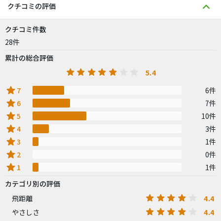
クチコミの評価
クチコミ件数
28件
累計の総合評価
5.4
star
7
6件
star
6
7件
star
5
10件
star
4
3件
star
3
1件
star
2
0件
star
1
1件
カテゴリ別の評価
4.4
飛距離
4.4
やさしさ