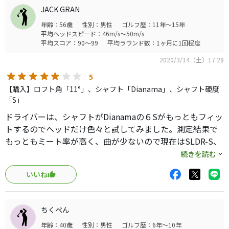
だが、お前が、ドライバーが真っ直ぐ飛ばないで悩んでい
JACK GRAN
るハンデ15ぐらいのバブル世代なら、俺の話しは参考にな
年齢：56歳
性別：男性
ゴルフ歴：11年～15年
るかもしれない。
平均ヘッドスピード：46m/s～50m/s
俺はヘッドスピードは頑張っても42、多分コースでは40く
平均スコア：90～99
平均ラウンド数：1ヶ月に1回程度
らいだろう。それなのにコースでは肝心なところでドライ
2020/3/14（土）17:28
バーが曲がりスコアーを失ってきた。
曲がらないドライバーを求めて、俺はゴルフショップやメ
5
ーカーのフィッティングを受け続けた。
【購入】ロフト角「11°」、シャフト「Dianama」、シャフト硬度
そこで行われることは、どこでも同じだ。自分の持ち球や
「S」
打ちたい球筋を聞かれ、10球ずつくらいいろんなクラブと
ドライバーは、シャフトがDianamaの６Sがもっともフィッ
シャフトを打っては、最適と思われるシャフトとヘッドの
トするのでヘッドだけ色々と試してみました。測定結果で
組み合わせを探す。スイングはいじらない。
もっともミート率が高く、曲が少ないので現在はSLDR-S、
やがて、一つの組み合わせにたどり着いて、時には純正の
時々M1、で後のヘッドはお蔵入りです。HSが47で
続きを読む
まま、時には馬鹿高いシャフトを購入させられることにな
280y（プロギアのred eye120）といったところです。ロフ
る。
いいね
ト通りの高い弾道で気持ちよく飛んでいきます。ただ... 音
だが、そんなことをいくらやっても戦場では何の役にも立
や打感は特に良いとは思いません。もっさりしているので
たない。
飛んだ感じはしないのが何だかんだおしいです。ただ、物
最新最高のはずのドライバーは火を噴くどころか、弾はブ
ちくぺん
理的に考えると音が小さくて響かないという事は、それだ
ーメランのように左右に曲がり、同伴者の失笑を買うの
年齢：40歳
性別：男性
ゴルフ歴：6年～10年
け力が音に変わらずにたまに伝わっている証拠だと納得し