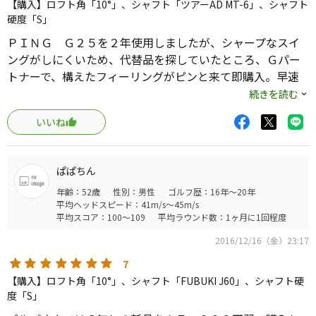
一番いいドライバーは曲がらないドライバーだと。
【購入】ロフト角「10°」、シャフト「ツアーAD MT-6」、シャフト
新しかろうが、古かろうが、ティーショットが曲がらなけ
硬度「S」
れば、ヘッドスピードが遅い俺達でも80台では回れるの
ＰＩＮＧ Ｇ２５を２年使用しましたが、シャープなスイ
だ。
ングがしにくいため、代替品を探していたところ、Ｇパー
こいつがなぜ真っすぐ低スピンで行くのかは、メーカーや
トナーで、構えたフィーリングがピンと来て即購入。早速
他のレビューで確認してくれ。
練習場で試したところ、ほぼバッチリ合いました。
続きを読む
お前が月に1回しかゴルフをせず、3回に1回ナイスショット
構えるとロフトが多めに見え、ややフェースのアゴが出て
すれば満足するゴルファーなら、ショップのおすすめのク
いいね
いることもあり、テイーをかなり低めにしても拾える感じ
ラブを買うとよい。
で打てます。シャフトのフィーリングも粘る感じがしてミ
ローグが今はいいらしいぞ。
スヒットでも曲がりは少なく、芯で打ったときの伸びも素
だが、お前の主戦場が俺と同じように山岳コースであり、
ぱぱちん
晴らしいです。久しぶりにいいドライバーに巡りあいまし
10回に1回もミスショットしたくないなら、こいつはお前の
年齢：52歳
性別：男性
ゴルフ歴：16年～20年
た。次のラウンドが楽しみです。
いい相棒になる。
平均ヘッドスピード：41m/s～45m/s
平均スコア：100～109
平均ラウンド数：1ヶ月に1回程度
小生意気な若造も、偉そうな団塊も、ラウンドの後半には
お前のレーザービームのような正確無比なドライバーを見
2016/12/16（金）23:17
て、態度を改めるだろう。
7
少し古いこのドライバーを見て、「ゴルゴ13のM16みたい
【購入】ロフト角「10°」、シャフト「FUBUKI J60」、シャフト硬
ですね！」と尊敬のまなざしを向けるはずだ。
度「S」
最後にいっておく。