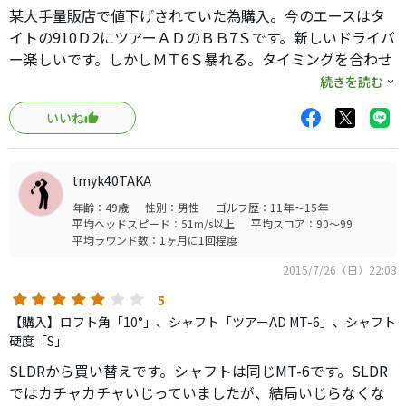
も軽いから疲れない！今までの何年間か必死に振り回して
某大手量販店で値下げされていた為購入。今のエースはタ
た事を痛感しました。ヘッドスピード40そこそこのアベレ
イトの910Ｄ2にツアーＡＤのＢＢ7Ｓです。新しいドライバ
ージゴルファーにはカスタムシャフトはハードすぎまし
ー楽しいです。しかしＭＴ6Ｓ暴れる。タイミングを合わせ
た！
るとロースピンの高弾道で飛んでいきます。1ラウンド使い
続きを読む
SLDR S 本当にに最高です！早くコースデビューしたいー
ましたが、当たれば910より20ヤードは飛びます。
(笑)
いいね
カスタムに憧れて頑張ってるヘッドスピード40そこそこの
皆さん、見栄をすててスペックダウンしてみて下さい。め
っちゃ楽ですよー♪
tmyk40TAKA
年齢：49歳
性別：男性
ゴルフ歴：11年～15年
平均ヘッドスピード：51m/s以上
平均スコア：90～99
平均ラウンド数：1ヶ月に1回程度
2015/7/26（日）22:03
5
【購入】ロフト角「10°」、シャフト「ツアーAD MT-6」、シャフト
硬度「S」
SLDRから買い替えです。シャフトは同じMT-6です。SLDR
ではカチャカチャいじっていましたが、結局いじらなくな