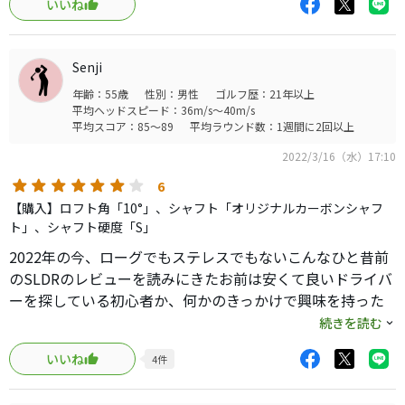
いいね
しろこちらのほうが打ちやすい。
SLDRのドライバーは飛距離はすごいが、ぴーきな感じが否
めないですが、こちらは全くそんなこともなくヘッドの返
Senji
りも優秀で右に滑ることはありません。ミニドライバーが
年齢：55歳
性別：男性
ゴルフ歴：21年以上
気になってるけど、高くてなかなか手が出ないのであれば
平均ヘッドスピード：36m/s～40m/s
一度中古で状態の良いものを探してみてはと思います。最
平均スコア：85～89
平均ラウンド数：1週間に2回以上
新が最善でないことを教えてくれる良いクラブです。
2022/3/16（水）17:10
6
【購入】ロフト角「10°」、シャフト「オリジナルカーボンシャフ
ト」、シャフト硬度「S」
2022年の今、ローグでもステレスでもないこんなひと昔前
のSLDRのレビューを読みにきたお前は安くて良いドライバ
ーを探している初心者か、何かのきっかけで興味を持った
ドライバーに悩んでいるベテランだろう。
続きを読む
俺は後者だ。
いいね
4
件
初心者のあなた、悪いこと言わない。
ゼクシオ7にしなさい。あれはいいクラブだ。