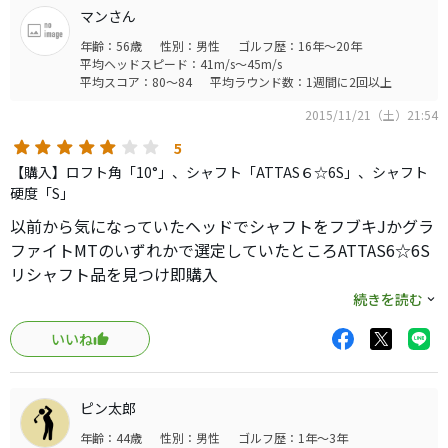
ボールとヘッドが衝突するまでじーっと凝視したまま振り抜けば
品のスライダーウエイト調整以外に調整できるクラブは一
マンさん
方向性抜群に、ストレートかややドローのボールが出ます。
本もなくなりました。）
年齢：56歳
性別：男性
ゴルフ歴：16年～20年
弾道は、ロフト１４°と言うほど高くは上がらず、中高弾道とい
２０１４年発売と少し古めかもしれませんが、私はこれ、
平均ヘッドスピード：41m/s～45m/s
う感じです。
テーラーメイドの隠れた名品だと断言したいです。
平均スコア：80～84
平均ラウンド数：1週間に2回以上
打感はメタルヘッド然とした、ＦＷそのものといった感じです。
４月２５日のコースでは、私の初めての一人予約で富士エクセレ
2015/11/21（土）21:54
ント一志温泉コースにて、多々ご指導頂いたシングルさんと再会
5
となり、その方から「一生モノのドライバーが見つかったようだ
【購入】ロフト角「10°」、シャフト「ATTAS６☆6S」、シャフト
ね。本当に上手くなったね。」とお褒めを頂き、大変楽しくプレ
硬度「S」
ーできました。
現在の私のセッティングは、
以前から気になっていたヘッドでシャフトをフブキJかグラ
１Ｗ：ＳＬＤＲ ＭＩＮＩドライバー
ファイトMTのいずれかで選定していたところATTAS6☆6S
５Ｗ：Ｖスチール２００５（売却予定でしたが、程度抜群でまだ
リシャフト品を見つけ即購入
手元にあります）
P社のヘッドに６☆は試打ち済だったので挙動確認済でし
続きを読む
７Ｗ：Ｖスチール２００８（つい最近新品同様を購入！）
た。
４Ｉ〜ＰＷ：ピンＧ２５
いいね
練習場での評価ですので何とも言えませんが、シャフトは
ＡＷ、ＳＷ：クリーブランドＣＧ−Ｆ２
パター：ヴァーサＶ−ＬＩＮＥ
OK クセが無く素直で私には降りやすいです。
になりました（あと１本はどうしようか思案中）。
ヘッドですが、白色と形状は合格！でも打感は今ひとつ バ
そういえば、購入時はヘッドカバーが無かったのですが、親せき
ピン太郎
シッとした低い音
から頂いたタイガーウッズが使用している虎のヘッドカバー（こ
年齢：44歳
性別：男性
ゴルフ歴：1年～3年
P社25の甲高い音に慣れていたせいか物足りない感じ