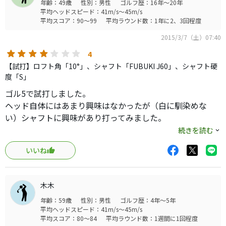
年齢：49歳
性別：男性
ゴルフ歴：16年～20年
今回、ネットでTour AD SL-5 RSシャフト付きをゲットし
平均ヘッドスピード：41m/s～45m/s
早速、練習場で試打しました。（総重量321ｇ Ｄ2.5）
平均スコア：90～99
平均ラウンド数：1年に2、3回程度
シャフトの性格上やや捕まり過ぎの傾向にありましたが、
2015/3/7（土）07:40
しっかりと中高弾道で、まずまずの飛距離もでました。
しかも大きく曲がりません。
4
もっとも好印象だったのは、その振りぬき易さでした。
【試打】ロフト角「10°」、シャフト「FUBUKI J60」、シャフト硬
自分なりの注意点としては、適正なティーＵＰの高さにし
度「S」
正確な方向性を出すためにはバックライン入りのグリップ
ゴル5で試打しました。
（交換しました）にしていつも同じ位置で握る事で、
ヘッド自体にはあまり興味はなかったが（白に馴染めな
このドライバーをベストな状態で使用できると思います。
い）シャフトに興味があり打ってみました。
打感は柔らかい部類で、金属バットより木製っぽい感じで
続きを読む
結構好み。
いいね
操作する腕前は持ち合わせていないので操作性は？
ただ、現在使用中の913Ｄ3+ディアマナＷ60Ｓよりはケガ
がなさそう。
木木
飛距離もＨＤ43〜45で240前後ミート率によっては250オー
年齢：59歳
性別：男性
ゴルフ歴：4年～5年
バーとなかなか！
平均ヘッドスピード：41m/s～45m/s
弾道はシャフトにもよると思うが中からちょい上。
平均スコア：80～84
平均ラウンド数：1週間に1回程度