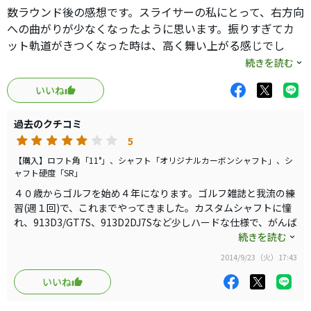
のばらつきが少なく、コントロールしやすいように感じま
数ラウンド後の感想です。スライサーの私にとって、右方向
した。また、弾道もMT-6Sの方が若干ですが、強いように
への曲がりが少なくなったように思います。振りすぎてカ
感じました。
ット軌道がきつくなった時は、高く舞い上がる感じでし
私は、通常カスタムシャフトにしていますが、標準シャフ
た。オリジナルシャフトのSRなので、ゆったり振ったら、
続きを読む
トでも十分と感じました。
クラブが仕事してくれる感じです。割と簡単に上がるの
いいね
で、安心感があります。
とても良いドライバーと感じましたが、これまで使用して
きたドライバーの弾道イメージがかなり違うので、このド
過去のクチコミ
ライバーを使ってしまうと、FWがかなり打ちにくくなるよ
5
うに思いました。このドライバーを購入する場合、FWとセ
【購入】ロフト角「11°」、シャフト「オリジナルカーボンシャフト」、シ
ットでの購入がよいと思いました。
ャフト硬度「SR」
４０歳からゴルフを始め４年になります。ゴルフ雑誌と我流の練
習(週１回)で、これまでやってきました。カスタムシャフトに憧
れ、913D3/GT7S、913D2DJ7Sなど少しハードな仕様で、がんば
って振り回してました。しかし、ドライバーで突如飛び出すチー
続きを読む
ピン、スライスがなくならないのでどうにかしたいと思って、ド
2014/9/23（火）17:43
ライバーを探していました。最近、このSLDR Sを試打して直ぐ
に気に入り、ノーマルシャフトのSRを買いました。このドライ
いいね
バーは高く上がりやすいです。ゆったり振ることができました。
強振する必要はなさそうです。安心感があります。また、ウェー