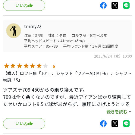
ドライバー以外のクラブに飛距離性能は不要と考えていま
いいね
すので、16度をチョイス
3wでティーショットすればいいと言われればそれで終わり
tmmy22
ですが、フェースの厚さから来るミスヒットの許容性を考
年齢：37歳
性別：男性
ゴルフ歴：6年～10年
えるとこういったクラブが俄然優しいと思われます。
平均ヘッドスピード：41m/s～45m/s
平均スコア：85～89
平均ラウンド数：1ヶ月に2回程度
リシャフト前提ではありますが一度打ってみた所ロフトも
2015/6/24（水）19:09
十分あるためバックスピンもそれなりに入り、落ち着いた
弾道で曲がり少なく楽にフェアウェイキープ出来そうで
6
す。
【購入】ロフト角「10°」、シャフト「ツアーAD MT-6」、シャフト
硬度「S」
シャフトは元調子か中元調子にして、方向性重視のクラブ
ツアステ709 450からの乗り換えです。
にする予定です。
709は全く悪くないのですが、最近アイアンばかり練習して
ヘッド重量も重めなので43インチか42.75インチで組もうか
たせいかロフト9.5で球があがらず、無理にあげようとする
と考えています。
とプッシュアウトやチーピンになるため思いきって試打も
続きを読む
せず買いました。
ティーショットの幅と安定性を求める方にはいいクラブだ
いいね
と思います
たしかにロフト10とシャフトも上げやすいというMTだけあ