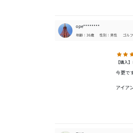
打感が
人的に
7番で
ope********
年齢：36歳
性別：男性
ゴルフ
【購入】
今更で
アイア
っと終
201
じられ
翌年以