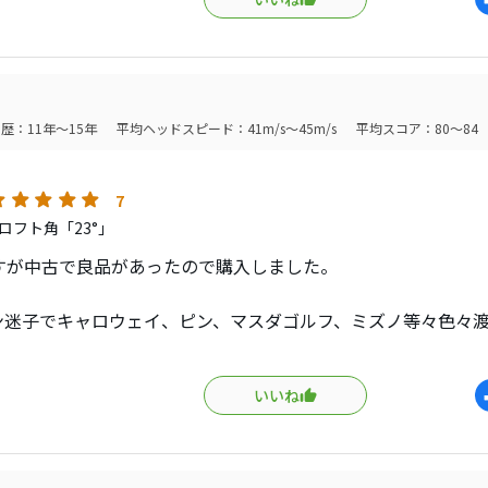
良いとされる代表格の三浦技研やミズノMPも使用したことあり
は遠藤製作所の制作の物が好みのようです。
ロフト33度と使い勝手も丁度よい。
歴：11年～15年
平均ヘッドスピード：41m/s～45m/s
平均スコア：80～84
7
ロフト角「23°」
すが中古で良品があったので購入しました。
ン迷子でキャロウェイ、ピン、マスダゴルフ、ミズノ等々色々
着点にたどり着いた気分です。
いいね
7のモデルは軟鉄で出来ているので打感がよく、タングステンによ
ます。
降は中空クロモリになってしまったので打感がぼやけてしまい