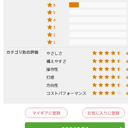
star
6
star
5
star
4
star
3
star
2
star
1
カテゴリ別の評価
4
やさしさ
4
構えやすさ
4
操作性
4
打感
4
方向性
4
コストパフォーマンス
マイギアに登録
お気に入りに登録