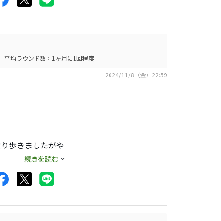
ますがやっぱり個
平均ラウンド数：1ヶ月に1回程度
2024/11/8（金）22:59
渡り歩きましたがや
続きを読む
るお助け要素も感
ます。