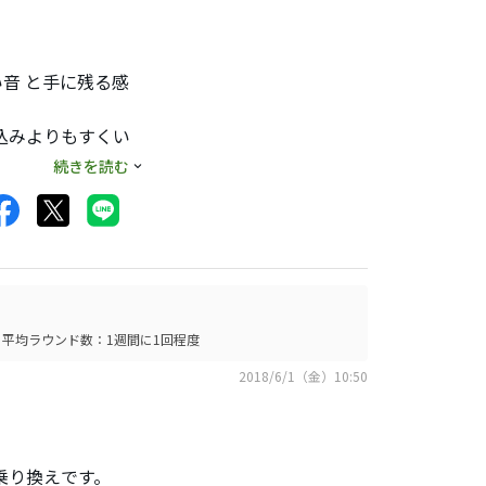
音 と手に残る感
込みよりもすくい
ます。7鉄で
続きを読む
はやっぱり難しく感
からみると フェイ
のか 両方のクラブ
と何故かそれなりに
て振っていけるアイア
平均ラウンド数：1週間に1回程度
2018/6/1（金）10:50
の乗り換えです。