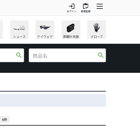
login
inventory
ログイン
新規登録
シューズ
アイウェア
距離計測器
グローブ
search
search
6件