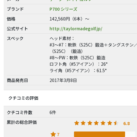
ブランド
P700 シリーズ
価格
142,560円（6本）～
公式サイト
http://taylormadegolf.jp/
スペック
ヘッド素材：
#3〜#7：軟鉄（S25C）鍛造＋タングステン
（S25C）（鍛造）
#8〜PW：軟鉄（S25C）鍛造
ロフト角（#5アイアン）：26°
ライ角（#5アイアン）：61.5°
商品発売日
2017年3月8日
クチコミの評価
クチコミ件数
6件
累計の総合評価
6.8
star
7