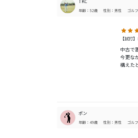
TKC
シャフト
年齢：52歳
性別：男性
ゴルフ
ヘッド
出来な
【試打】ロ
稲見選
中古で
今更な
見た目
構えた
ンです
球数が
また、
操作性が
飛距離
一瞬買
通過で
ポン
ただ、
年齢：49歳
性別：男性
ゴルフ
ね。
ていう