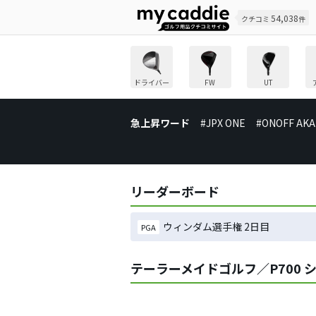
54,038
クチコミ
件
ドライバー
FW
UT
急上昇ワード
#JPX ONE
#ONOFF AKA
リーダーボード
ウィンダム選手権 2日目
PGA
テーラーメイドゴルフ／P700 シ