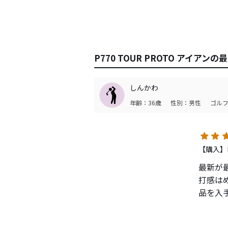
P770 TOUR PROTO アイアン
しんかわ
年齢：36歳
性別：男性
ゴルフ
【購入】
最新が
打感は
品を入
打感は
となく