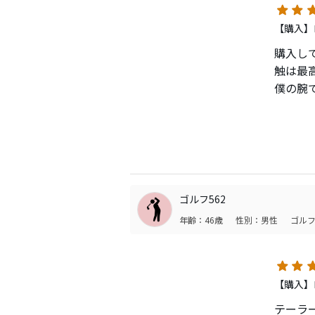
【購入】
購入し
触は最
僕の腕
あげる
160y
じる時
スがか
を練習
打てて
ゴルフ562
ンです
年齢：46歳
性別：男性
ゴルフ
【購入】
テーラー