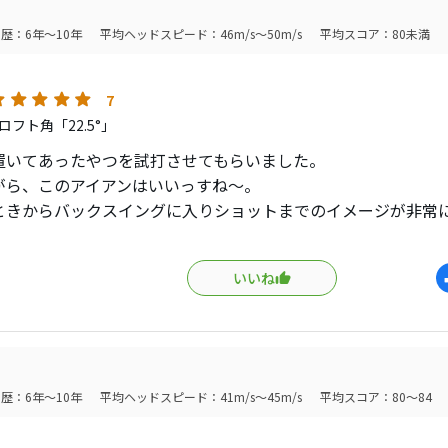
はNS950neoのフレックスR
歴：6年～10年
平均ヘッドスピード：46m/s～50m/s
平均スコア：80未満
スピードは46(トラックマン)ありますがアイアンは運ぶ道具な
い仕様で使ってます。
7
フト角「22.5°」
手と同じスペックです。
置いてあったやつを試打させてもらいました。
がら、このアイアンはいいっすね〜。
もかっこよく所有感もあるので当分はこのアイアンでいきます
ときからバックスイングに入りショットまでのイメージが非常
。
少ないアイアンですが出会ったら買いです。
大きなタングステンが入ったソールのおかげか、本当に真っす
いいね
欲しい人はP750かP730を買えってことですよね。
はそこそこ。打感もそこそこ。ミスヒットに強く、スピンも適
おうかと思いましたが、今年はZ785が調子良すぎて、先日の県
きたので、今回はパスします笑
テーラーってドライバーのイメージ強いですが、アイアンも素
歴：6年～10年
平均ヘッドスピード：41m/s～45m/s
平均スコア：80～84
か、これの後継モデルって出ないのかな？