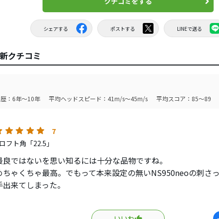
クチコミをする
シェアする
ポストする
LINEで送る
の最新クチコミ
歴：6年～10年
平均ヘッドスピード：41m/s～45m/s
平均スコア：85～89
7
ロフト角「22.5」
最良ではないを思い知るには十分な品物ですね。
めちゃくちゃ最高。でもって本来設定の無いNS950neoの刺さ
手出来てしまった。
もう最高!!球を包み込んだ後に押し出す、凍らせたバターで打
そんな感じ。
いいね