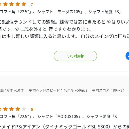
7
ロフト角「22.5°」、シャフト「モーダス105」、シャフト硬度「S」
て8回位ラウンドしての感想。練習では芯に当たると やはりいい
高です。少し芯を外すと 音ですぐわかります。
では少し難しい部類に入ると思います。 自分のスイングは打ち
感じのスイングです。 が 軽いフェードボールで球が高く上がり
ard位です。 今では5鉄は普通に打てるようになりましたが 4鉄
いいね
もあります。スリクソン5シリーズから今回のアイアンですが 上
なり薄く感じます。いかにスリクソンの5シリーズが優しかった
場に持っていくとよくわかりました。 それでも コースに出る
しまうP770 不思議な感じですが 距離感は飛びすぎず 安心し
。
歴：6年～10年
平均ヘッドスピード：46m/s～50m/s
平均スコア：80～84
6
ロフト角「22.5°」、シャフト「MODUS105」、シャフト硬度「S」
メイドPSiアイアン（ダイナミックゴールドSL S300）から