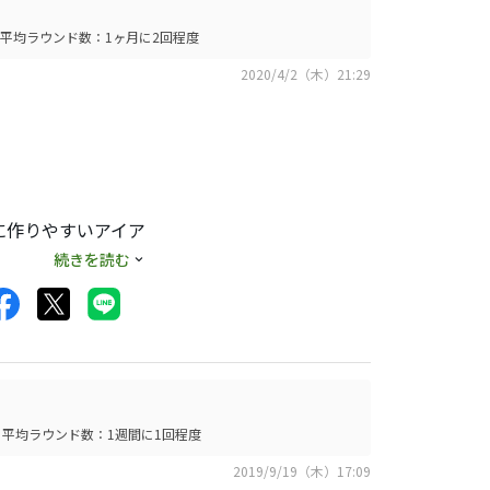
平均ラウンド数：1ヶ月に2回程度
2020/4/2（木）21:29
のであえてマンぶり
。
に作りやすいアイア
続きを読む
ぐしか行きません。
度に入ります。
アマ大会もトップ
晴らしいの作ります
平均ラウンド数：1週間に1回程度
2019/9/19（木）17:09