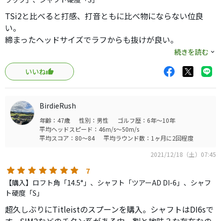
TSi2と比べると打感、打音ともに比べ物にならない位良
い。
締まったヘッドサイズでラフからも抜けが良い。
だが、全番手フェースが被っているので持ち球がドローの
続きを読む
私には気持良く打てなかった。
いいね
アイアン的な打ち込んでいくスイングの方が相性が良さそ
うなのでフェーダーには良いかもしれない。
結局はフェースが開いてるTSi2に買い換えました。
BirdieRush
年齢：47歳
性別：男性
ゴルフ歴：6年～10年
平均ヘッドスピード：46m/s～50m/s
平均スコア：80～84
平均ラウンド数：1ヶ月に2回程度
2021/12/18（土）07:45
7
【購入】ロフト角「14.5°」、シャフト「ツアーAD DI-6」、シャフ
ト硬度「S」
超久しぶりにTitleistのスプーンを購入。シャフトはDI6sで