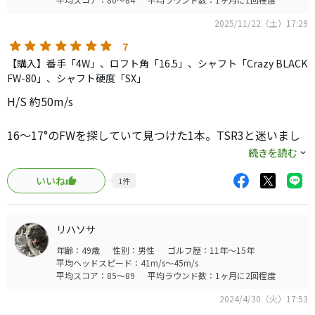
2025/11/22（土）17:29
7
【購入】番手「4W」、ロフト角「16.5」、シャフト「Crazy BLACK
FW-80」、シャフト硬度「SX」
H/S 約50m/s
16〜17°のFWを探していて見つけた1本。TSR3と迷いまし
たが、好きなシャフトが挿さっていたこともあり即決。良
続きを読む
い1本を手にすることができました。
いいね
1
件
tsi3はサイズ感・形状を含め顔が好きで、構えてミスするイ
メージが出なかったことが大きかったです。実際に打って
リハソサ
みても大きなミスは出ず、特に引っ掛けの心配はなくなり
年齢：49歳
性別：男性
ゴルフ歴：11年～15年
ました。シャフトとの相性も良く、飛距離性能・高さ共に
平均ヘッドスピード：41m/s～45m/s
満足です。ただし、ヘッドはニュートラルな感じなので、
平均スコア：85～89
平均ラウンド数：1ヶ月に2回程度
スイングがそのまま弾道に影響するかと。安定して振れる
2024/4/30（火）17:53
シャフトを合わせることで武器になります。