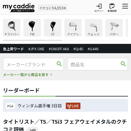
login
inventory
54,053
クチコミ
件
ログイン
新規登録
ドライバー
FW
UT
アイアン
ウェッジ
パター
急上昇ワード
#JPX ONE
#ONOFF AKA
#Qi4D
#G440
search
search
メーカー一覧から商品を探す
リーダーボード
ウィンダム選手権 3日目
LIVE
PGA
タイトリスト／TS／TSi3 フェアウェイメタルのクチ
コミ評価
14件