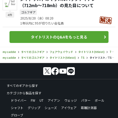
（712mb〜718mb）の見た目について
ゴルフギア
4件
2025/8/20（水）08:20
1年以内に95が切りたい会社員
タイトリストのQ&Aをもっと見る
my caddie
すべてのゴルフギア
フェアウェイウッド
タイトリスト(titleist)
TS
my caddie
すべてのゴルフギア
タイトリスト(titleist)
TS
タイトリスト／TS／TSi3 フェアウェイメタルの口コミ評価
すべてのギアから探す
カテゴリから製品を探す
ドライバー
FW
UT
アイアン
ウェッジ
パター
ボール
シャフト
グリップ
シューズ
アイウェア
距離計測器
グローブ