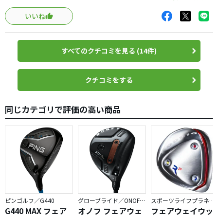
すめです。特に難しくありません！個人的にはTSi2の方が
をグラファイトVRに換えて距離も伸びた。
難しいと感じました。
いいね
すべてのクチコミを見る (14件)
クチコミをする
同じカテゴリで評価の高い商品
ピンゴルフ／G440
グローブライド／ONOFF AKA
スポーツライフプラネッツ／RODDIO
G440 MAX フェア
オノフ フェアウェ
フェアウェイウッ