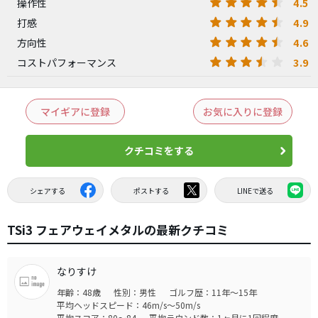
4.5
操作性
4.9
打感
4.6
方向性
3.9
コストパフォーマンス
マイギアに登録
お気に入りに登録
クチコミをする
シェアする
ポストする
LINEで送る
TSi3 フェアウェイメタルの最新クチコミ
なりすけ
年齢：48歳
性別：男性
ゴルフ歴：11年～15年
平均ヘッドスピード：46m/s～50m/s
平均スコア：80～84
平均ラウンド数：1ヶ月に1回程度