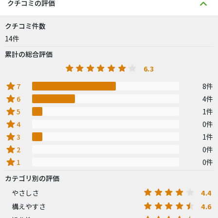
クチコミの評価
クチコミ件数
14件
累計の総合評価
6.3
star
7
8件
star
6
4件
star
5
1件
star
4
0件
star
3
1件
star
2
0件
star
1
0件
カテゴリ別の評価
4.4
やさしさ
4.6
構えやすさ