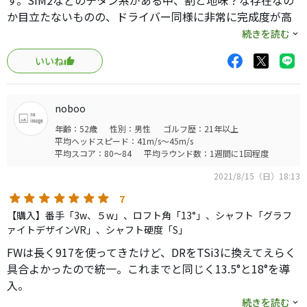
す。SIM2などのチタン系がある中、割と地味？な存在なの
か目立たないものの、ドライバー同様に非常に完成度が高
いヘッドです。当方、カチャカチャでロフトを0.75寝かせ
続きを読む
たD4ポジションにして使ってますが、飛距離、球の高さ、
いいね
顔、全てにおいて満足です。また打感は最高の部類かと。
音も小さめでグシャっとボールを潰す様なイメージが出る
音。操作性が高いとは思いますが、そこまで曲がる感じは
noboo
ないです。むしろ、直進性の高さはドライバーと同じ感覚
年齢：52歳
性別：男性
ゴルフ歴：21年以上
です。DIはやはり個人的に撓る量が多いので近々リシャフ
平均ヘッドスピード：41m/s～45m/s
トします。ソールにあるウエイト調整はまだしてません
平均スコア：80～84
平均ラウンド数：1週間に1回程度
が、今の時点で軽いドローでぶっ飛びなので触らないか
2021/8/15（日）18:13
も。顔もオーソドックスで、そこまで小ささは感じませ
ん。芝から打ちにくい程、大きくもなく、ティーアップで
7
緊張するほど小さくもない絶妙な大きさ。コスパも良い。1
【購入】番手「3w、５w」、ロフト角「13°」、シャフト「グラフ
つ不安な点が、ソールのウエイト調整の蓋の部分が強化プ
ァイトデザインVR」、シャフト硬度「S」
ラスチックの様な素材で、芝から多用すると削れていく様
FWは長く917を使ってきたけど、DRをTSi3に換えてえらく
な気がする点。リーディングエッジからは少し凹んでいる
具合よかったので統一。これまでと同じく13.5°と18°を導
のでガッツリ当たる事は無さそうですが、何となく不安。
入。
打感良し、弾道良し、顔良しの満点花まるなウッドでおす
打感も打音も917よりさらに柔らかくなっており、シャフト
続きを読む