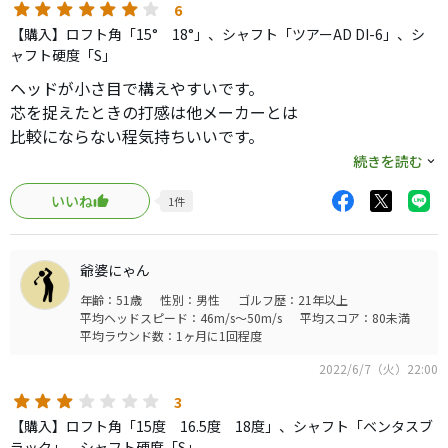
6
2モデル前のFWですが、まだまだ行けると思います。中古
【購入】ロフト角「15° 18°」、シャフト「ツアーAD DI-6」、シ
でキレイな個体も結構あるので、GT3が高いと感じている
ャフト硬度「S」
方にはオススメです。
ヘッドが小さ目で構えやすいです。
芯を捉えたときの打感は他メーカーとは
比較にならない程気持ちいいです。
DrのHS45の私のスイングに合っているのかツアーAD DI-6S
続きを読む
で
いいね
1
件
素直なストレートが出ます。
爺婆にゃん
年齢：51歳
性別：男性
ゴルフ歴：21年以上
平均ヘッドスピード：46m/s～50m/s
平均スコア：80未満
平均ラウンド数：1ヶ月に1回程度
2022/6/7（火）22:00
3
【購入】ロフト角「15度 16.5度 18度」、シャフト「ベンタスブ
ラック」、シャフト硬度「S」