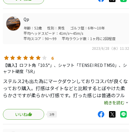
ルスHDでした。マークダウンで中古より新品が安かったの
で即購入、翌日早速ラウンド投入し結果もよく飛距離も伸
びて非常に良かったです。若干出玉が左右にバラけるので
Qp
シャフトをDiamana TB50sに変更したらどハマリしまし
年齢：52歳
性別：男性
ゴルフ歴：6年～10年
た。
平均ヘッドスピード：41m/s～45m/s
平均スコア：90～99
平均ラウンド数：1ヶ月に2回程度
2023/6/28（水）11:32
6
【購入】ロフト角「10.5°」、シャフト「TENSEI RED TM50」、シ
ャフト硬度「SR」
ステルス2も出た為にマークダウンしておりコスパが良くな
っており購入。打感はタイトなどと比較するとぼやけた柔
らかさですが柔らかい打感です。打った感じは普通のフル
チタンのドライバーとまあり変わらない感じです。球が上
続きを読む
がりにくいとの評判ですがへっとスピード40～42程度あれ
いいね
3
件
ばHDで10.5なら十分上がると思います。スピンはロースピ
ンですが、カットに入れるとすぐにスピン量が増えるので
打点が安定してないと安定したスピン量にはなりにくいと