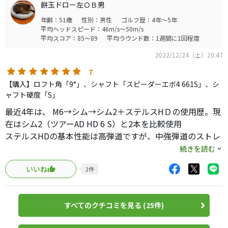
餅玉ドロー左ＯＢ男
思います。構えやすさは普通です。
年齢：51歳
性別：男性
ゴルフ歴：4年～5年
飛距離性能は高く、安定感も打点が大きくずれたりせずな
平均ヘッドスピード：46m/s～50m/s
らある程度は安定すると思います。
平均スコア：85～89
平均ラウンド数：1週間に1回程度
2022/12/24（土）20:47
7
【購入】ロフト角「9°」、シャフト「スピーダーエボ4 661S」、シ
ャフト硬度「S」
最近4年は、 M6→シム→シム2＋ステルスHＤの使用歴。現
在はシム2（ツアーAD HD 6 S）と2本を比較使用
ステルスHDの基本性能は高弾道ですが、中強弾道のストレ
ートドローになるようにシャフト（ツアーADのDIとIZと
続きを読む
HD、エボ4）とカチャカチャで調整中
いいね
2
件
今のところシム2と距離は同じ位、方向性は「重心距離の短
さと重心位置がヒールより」を感じステルスHＤに分があり
そうです。
すべてのクチコミを見る (25件)