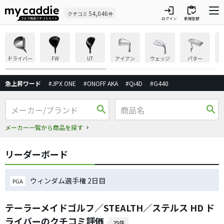
login
inventory
54,046
クチコミ
件
ログイン
新規登録
ドライバー
FW
UT
アイアン
ウェッジ
パター
急上昇ワード
#JPX ONE
#ONOFF AKA
#Qi4D
#G440
search
search
メーカー一覧から商品を探す
リーダーボード
ウィンダム選手権 2日目
PGA
テーラーメイドゴルフ／STEALTH／ステルス HD ド
ライバーのクチコミ評価
25件