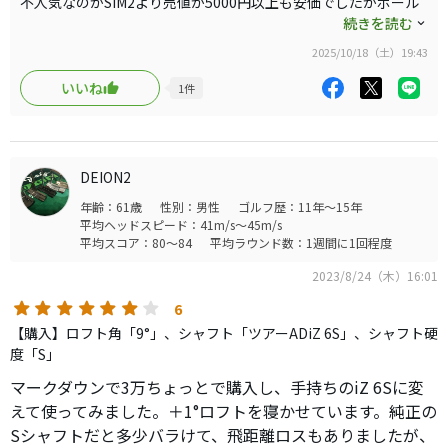
不人気なのかSIM2より売値が5000円以上も安価でしたがボール
ります。
が上がり良かったです。
続きを読む
軽快に振り抜いてのハイドローなんですが一発飛ばしたい
シャフトはノーマルSIM2には硬めのものが捕まり過ぎず安定し
時にまっすぐ打ち込むと上がりすぎ抑えて手首を返すと左
2025/10/18（土）19:43
ますがこのヘッドでは弾道が高かったり低かったり安定しませ
に行きなかなか難しくなります。
ん。
いいね
1
件
還暦を迎えてHS40前後の私でも一発250yd目指したい願望
そこでM3に合っていたスピーダー569エボⅣのSRという元調子
はまだまだ強いため今のところエースにはなりませんが、
ながら硬すぎないシャフトを引っ張り出してみたらタイミングが
確実にスコアをまとめるには良いドライバーと思いまし
ピタリと合いました。極端なひっかけも出ないため思い切り叩け
てSRシャフトも動くので飛距離も伸びてます。
た。
DEION2
このステルスHDだと綺麗に適度なドローが出ます、というかド
フックフェースを好まない人向けのグローレかなと思いま
年齢：61歳
性別：男性
ゴルフ歴：11年～15年
ローしか出ません。ヘッドによってシャフトとの相性があると実
す。
平均ヘッドスピード：41m/s～45m/s
感しました。
平均スコア：80～84
平均ラウンド数：1週間に1回程度
SIM2からカーボンフェースへの買い替えが進んでいらっしゃらな
いがQ10のような慣性モーメントが高いクラブは違和感あり新品
2023/8/24（木）16:01
は高くてドン引きという方にはステルスHDは安くておすすめと
6
思います。
【購入】ロフト角「9°」、シャフト「ツアーADiZ 6S」、シャフト硬
ドロー系のホールが肝になるようなコースではぜひ使いたいです
度「S」
ね。
マークダウンで3万ちょっとで購入し、手持ちのiZ 6Sに変
えて使ってみました。＋1°ロフトを寝かせています。純正の
Sシャフトだと多少バラけて、飛距離ロスもありましたが、