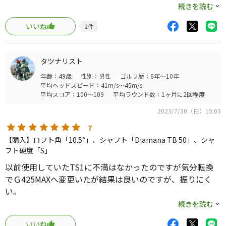
iZに変えたら安定しました。
続きを読む
テーラーのクラブは滅多に新品では買いませんが、
いいね
2
件
同じ条件での差分
飛距離:SIM=ステルス>SIM2
打感: SIM>SIM2>ステルス
タツナリスト
方向性: SIM2> SIM>ステルス
年齢：49歳
性別：男性
ゴルフ歴：6年～10年
に感じました。あまり差はないです。ただ、一発の魅力は
平均ヘッドスピード：41m/s～45m/s
ステルスです。低スピンでかなり前へ出ます。
平均スコア：100～109
平均ラウンド数：1ヶ月に2回程度
デザインは明らかにステルスがよく、黒ベースで余計な雑
2023/7/30（日）15:03
念や力みがとれる気がします。この価格ならおすすめです。
ちなみにエースドライバーはローグST LS10.5+ATTAS
7
KING5Xだったりしますが。
【購入】ロフト角「10.5°」、シャフト「Diamana TB 50」、シャ
フト硬度「S」
以前使用していたTS1に不満はなかったのですが気分転換
でＧ425MAXへ変更いたが結果は良いのですが、振りにく
い。
我慢できず中古ショップで事情を説明し店員さんの勧める
続きを読む
ドライバーを数本試打をして一番振りやすかったのがステ
いいね