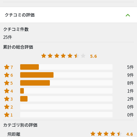
クチコミの評価
クチコミ件数
25件
累計の総合評価
5.6
star
7
5件
star
6
9件
star
5
8件
star
4
1件
star
3
2件
star
2
0件
star
1
0件
カテゴリ別の評価
4.6
飛距離