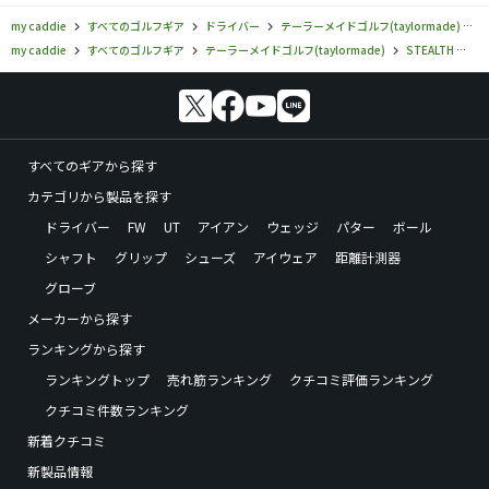
my caddie
すべてのゴルフギア
ドライバー
テーラーメイドゴルフ(taylormade)
S
my caddie
すべてのゴルフギア
テーラーメイドゴルフ(taylormade)
STEALTH
テ
すべてのギアから探す
カテゴリから製品を探す
ドライバー
FW
UT
アイアン
ウェッジ
パター
ボール
シャフト
グリップ
シューズ
アイウェア
距離計測器
グローブ
メーカーから探す
ランキングから探す
ランキングトップ
売れ筋ランキング
クチコミ評価ランキング
クチコミ件数ランキング
新着クチコミ
新製品情報