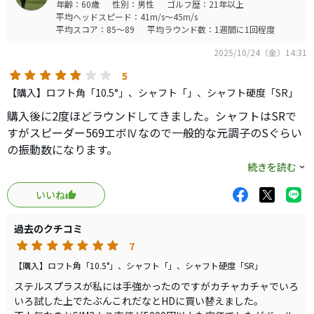
年齢：60歳
性別：男性
ゴルフ歴：21年以上
平均ヘッドスピード：41m/s～45m/s
平均スコア：85～89
平均ラウンド数：1週間に1回程度
2025/10/24（金）14:31
5
【購入】ロフト角「10.5°」、シャフト「」、シャフト硬度「SR」
購入後に2度ほどラウンドしてきました。シャフトはSRで
すがスピーダー569エボⅣなので一般的な元調子のSぐらい
の振動数になります。
構えるとフェースのトゥー側が逃げていて左に行きすぎな
続きを読む
い安心感があります。
いいね
重心がソールのややビール側にあるようでボールはふわっ
と上がり綺麗なドローが打てます。460ccヘッドになる以前
過去のクチコミ
のドライバーのようなシャープな振り抜きでフィニッシュ
7
がピタリと決まり同伴者も揃って大絶賛です。
しかし、ウキウキしながらボールに行ってみると私だけ
【購入】ロフト角「10.5°」、シャフト「」、シャフト硬度「SR」
10ydぐらい置いていかれてます。
ステルスプラスが私には手強かったのですがカチャカチャでいろ
力んで引っ叩くと途端に上がらなくなりドローがキツくな
いろ試した上でたぶんこれだなとHDに買い替えました。