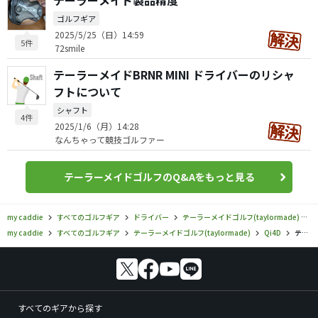
テーラーメイド製品精度
ゴルフギア
2025/5/25（日）14:59
5件
72smile
テーラーメイドBRNR MINI ドライバーのリシャ
フトについて
シャフト
4件
2025/1/6（月）14:28
なんちゃって競技ゴルファー
テーラーメイドゴルフのQ&Aをもっと見る
my caddie
すべてのゴルフギア
ドライバー
テーラーメイドゴルフ(taylormade)
Q
my caddie
すべてのゴルフギア
テーラーメイドゴルフ(taylormade)
Qi4D
テーラーメイドゴルフ／Qi4D／Qi4D MAX ドライバーの口コミ評価
すべてのギアから探す