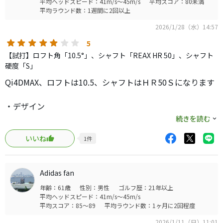
平均ヘッドスピード：41m/s～45m/s
平均スコア：80未満
平均ラウンド数：1週間に2回以上
2026/1/28（水）14:57
5
【試打】ロフト角「10.5°」、シャフト「REAX HR 50」、シャフト
硬度「S」
Qi4DMAX、ロフトは10.5、シャフトはＨＲ50Ｓになります
・デザイン
色味やロゴなどは、コアモデルと同等です。外観的な所は
続きを読む
コアモデルのクチコミと被るので割愛します。
いいね
1
件
こちらはＭＡＸと言う事で、投影面積が大きくなっていま
す。
コアモデルと比較すると、形状の差がハッキリしていて、
Adidas fan
Qi10時代の関係に戻ったと思います。
年齢：61歳
性別：男性
ゴルフ歴：21年以上
平均ヘッドスピード：41m/s～45m/s
・実打
平均スコア：85～89
平均ラウンド数：1ヶ月に2回程度
最初は何も知らずにREAX HRシャフトを打っていると、MR
2026/1/11（日）11:01