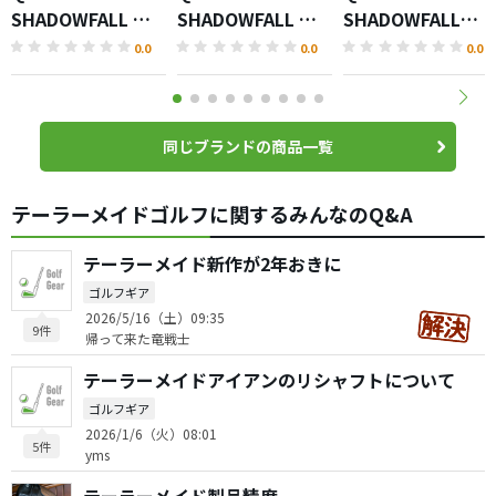
SHADOWFALL フ
SHADOWFALL ド
SHADOWFALL
ェアウェイウッド
ライバー
MAX ドライバー
0.0
0.0
0.0
同じブランドの商品一覧
テーラーメイドゴルフに関するみんなのQ&A
テーラーメイド新作が2年おきに
ゴルフギア
2026/5/16（土）09:35
9件
帰って来た竜戦士
テーラーメイドアイアンのリシャフトについて
ゴルフギア
2026/1/6（火）08:01
5件
yms