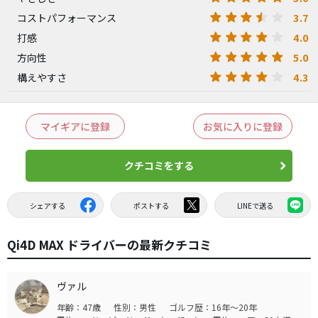
3.7
コストパフォーマンス
4.0
打感
5.0
方向性
4.3
構えやすさ
マイギアに登録
お気に入りに登録
クチコミをする
シェアする
ポストする
LINEで送る
Qi4D MAX ドライバーの最新クチコミ
ヴァル
年齢：47歳
性別：男性
ゴルフ歴：16年～20年