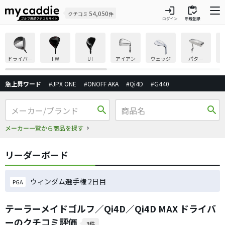
login
inventory
54,050
クチコミ
件
ログイン
新規登録
ドライバー
FW
UT
アイアン
ウェッジ
パター
急上昇ワード
#JPX ONE
#ONOFF AKA
#Qi4D
#G440
search
search
メーカー一覧から商品を探す
リーダーボード
ウィンダム選手権 2日目
PGA
テーラーメイドゴルフ／Qi4D／Qi4D MAX ドライバ
ーのクチコミ評価
3件