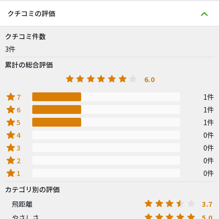
クチコミの評価
クチコミ件数
3件
累計の総合評価
6.0
star
7
1件
star
6
1件
star
5
1件
star
4
0件
star
3
0件
star
2
0件
star
1
0件
カテゴリ別の評価
3.7
飛距離
5.0
やさしさ