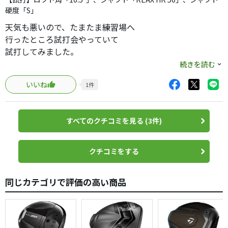
るだけに、売れるのが厳しいモデルになるかなと思いま
硬度「S」
す。
天気も悪いので、たまたま練習場へ
行ったところ試打会やっていて
・総評
試打してみました。
曲がりづらさは高いですが、440Kの出来が良いだけに、比
続きを読む
較した場合、440Kを買ってしまいそうです。
コアモデルとMAXが有り両方
飛距離面でも、コアモデルやLSには適わないので、立ち位
いいね
1
件
試打してみました。
置として厳しいモデルかと。
悪いヘッドでは無いですが、周囲にいる対抗馬が強いって
QI10MAXよりは捕まらずな感じ
感じがしました。
すべてのクチコミを見る (3件)
ヘッドスピード少し上げると
やはり捕まりますので
参考になれば。
私には不向きですが
クチコミをする
ヘッドスピード４２までの方でしたら
同じカテゴリで評価の高い商品
優しいオススメドライバーかと思います