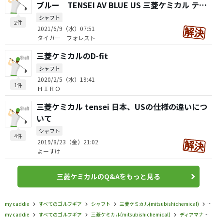
ブルー TENSEI AV BLUE US 三菱ケミカル テン
セイAV RAWブルー
シャフト
2件
2021/6/9（水）07:51
タイガー フォレスト
三菱ケミカルのD-fit
シャフト
2020/2/5（水）19:41
1件
ＨＩＲＯ
三菱ケミカル tensei 日本、USの仕様の違いにつ
いて
シャフト
4件
2019/8/23（金）21:02
よーすけ
三菱ケミカルのQ&Aをもっと見る
my caddie
すべてのゴルフギア
シャフト
三菱ケミカル(mitsubishichemical)
デ
my caddie
すべてのゴルフギア
三菱ケミカル(mitsubishichemical)
ディアマナ