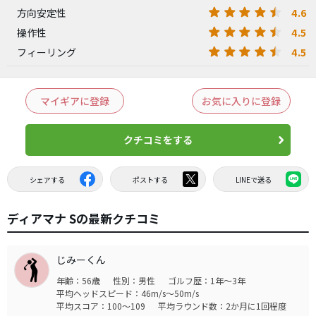
4.6
方向安定性
4.5
操作性
4.5
フィーリング
マイギアに登録
お気に入りに登録
クチコミをする
シェアする
ポストする
LINEで送る
ディアマナ Sの最新クチコミ
じみーくん
年齢：56歳
性別：男性
ゴルフ歴：1年～3年
平均ヘッドスピード：46m/s～50m/s
平均スコア：100～109
平均ラウンド数：2か月に1回程度