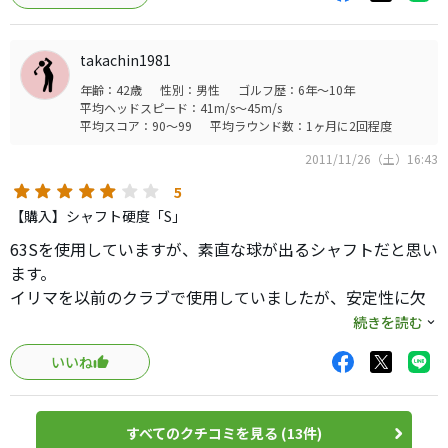
点も見当たりません。そこが最大の魅力なんですかね？綺
麗な動きをしてくれるシャフトで使い始めて５年ですが、
takachin1981
なかなか手放せません。
年齢：42歳
性別：男性
ゴルフ歴：6年～10年
叩いて良し、シャープに振り抜いて良し、打ち分けて良
平均ヘッドスピード：41m/s～45m/s
し、なかなか無いんですよね平均的なシャフトって。
平均スコア：90～99
平均ラウンド数：1ヶ月に2回程度
2011/11/26（土）16:43
5
【購入】シャフト硬度「S」
63Sを使用していますが、素直な球が出るシャフトだと思い
ます。
イリマを以前のクラブで使用していましたが、安定性に欠
けるイメージがあったので、昔のクラブに戻すと安定した
続きを読む
スコアになりました。
いいね
初級〜中級まで幅広く使えるシャフトだと思いますし、長
く使いたいシャフトの一つですね。
すべてのクチコミを見る (13件)