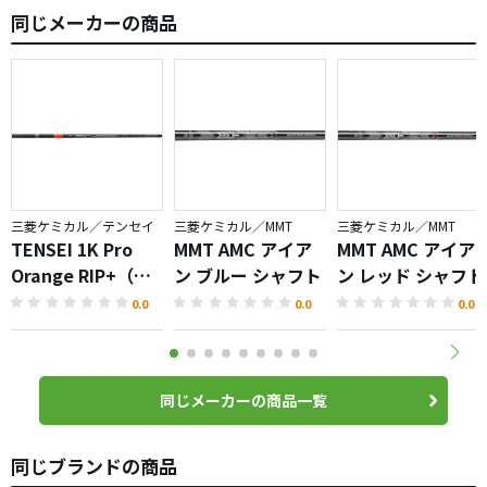
同じメーカーの商品
三菱ケミカル／テンセイ
三菱ケミカル／MMT
三菱ケミカル／MMT
TENSEI 1K Pro
MMT AMC アイア
MMT AMC アイア
Orange RIP+（テ
ン ブルー シャフト
ン レッド シャフト
ンセイプロオレン
0.0
0.0
0.0
ジ）シャフト
同じメーカーの商品一覧
同じブランドの商品