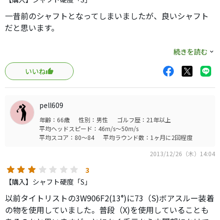
一昔前のシャフトとなってしまいましたが、良いシャフト
だと思います。
飛距離はH/Sで振ったなりですが、特筆すべきは操作性か
続きを読む
と。似たような良いシャフトは多数ありますが、シンプル
いいね
なデザインで今だに一線級を張れると思います。
pell609
年齢：66歳
性別：男性
ゴルフ歴：21年以上
平均ヘッドスピード：46m/s～50m/s
平均スコア：80～84
平均ラウンド数：1ヶ月に2回程度
2013/12/26（木）14:04
3
【購入】シャフト硬度「S」
以前タイトリストの3W906F2(13°)に73（S)ボアスルー装着
の物を使用していました。普段（X)を使用していることも