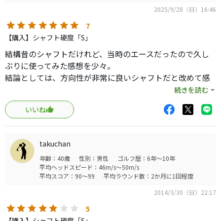
2025/9/28（日）16:46
7
【購入】シャフト硬度「S」
結構昔のシャフトだけれど、当時のエースだったので久し
ぶりに使ってみた感想を少々。
結論としては、方向性が非常に良いシャフトだと改めて感
じた次第。
続きを読む
今風の軽めで撓り戻りが早い軽快なフィーリングとは対極
いいね
にある、緩めのフィーリング。
全体的にしなる中調子でゆったりとしているけれど、頼り
なさいは無い。
takuchan
意外としっかりと叩けるので、それなりに飛ばせたりもす
年齢：40歳
性別：男性
ゴルフ歴：6年～10年
る。
平均ヘッドスピード：46m/s～50m/s
50ｇSRに慣れた身体でも、まだ大丈夫。
平均スコア：90～99
平均ラウンド数：2か月に1回程度
ちなみに、TB、BF、TPなど昔使っていたシャフトは、ち
2014/3/30（日）22:17
ょっと気合が必要でした。
5
【購入】シャフト硬度「S」