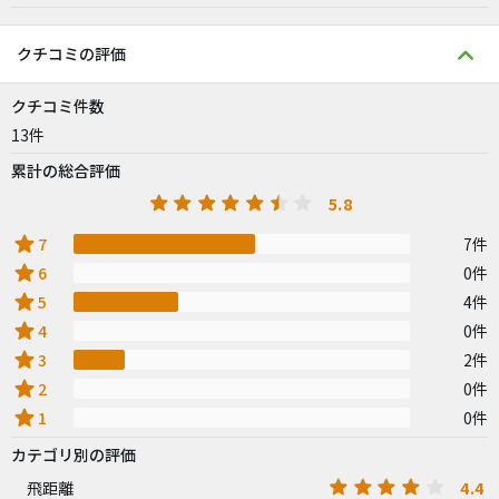
クチコミの評価
クチコミ件数
13件
累計の総合評価
5.8
star
7
7件
star
6
0件
star
5
4件
star
4
0件
star
3
2件
star
2
0件
star
1
0件
カテゴリ別の評価
4.4
飛距離