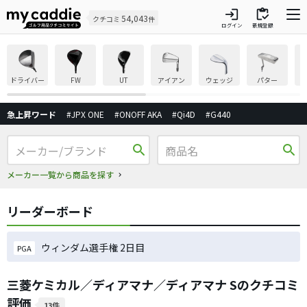
login
inventory
54,043
クチコミ
件
ログイン
新規登録
ドライバー
FW
UT
アイアン
ウェッジ
パター
急上昇ワード
#JPX ONE
#ONOFF AKA
#Qi4D
#G440
search
search
メーカー一覧から商品を探す
リーダーボード
ウィンダム選手権 2日目
PGA
三菱ケミカル／ディアマナ／ディアマナ Sのクチコミ
評価
13件