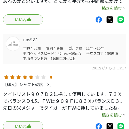
あるのかと思いますが、とにかく手元から中間部にかけて
グニョッと折れる感じ（中折れ感？）でダメでした！極端
続きを読む
な言い方をすると、何時までたってもヘッドが降りてこな
いいね
い！そんな印象です。先側に確り感があるので、ヘッドを
奔らせないようにして、最後にシャフトを押してあげる
と、一度大きく外へ出てから戻ってくるドローが打てます。
nos927
ドローンとした低めの弾道でそれはそれなりに楽しめた印
年齢：50歳
性別：男性
ゴルフ歴：11年～15年
象があります。癖の無いシャフトとして紹介されることが
平均ヘッドスピード：46m/s～50m/s
平均スコア：80未満
多いシャフトですが、（私が癖者か・・・？）タメやリス
平均ラウンド数：1週間に2回以上
トターンを多く使っていくスイングの方には不向きな印象
2012/7/3（火）13:17
があります。ただ左を気にせず打てた印象がありますの
で、左への引っ掛けや巻き込みがある方にはなかなかの優
5
れものかもしれません。ドローンとゆっくり飛ぶ印象です
【購入】シャフト硬度「X」
が、方向性、飛距離性能はけして悪くありませんでした！
タイトリスト９０７Ｄ２に挿して使用しています。７３Ｘ
参考になれば・・・
でバランスＤ4.5。ＦＷは９０９Ｆに８３ＸバランスＤ３。
先日の米メジャーでタイガーがＦＷに挿していましたね。
元祖ディアマナ！いい意味で特徴が無いといったらいいの
続きを読む
か？癖の無いシャフトです。
いいね
すべてにおいてバランスがいいのか際立って良い点も悪い