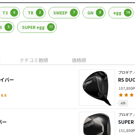
T3
TR
SWEEP
GN
egg
6
2
7
3
14
S
SUPER egg
5
11
順
クチコミ数順
価格順
プロギア／
ドライバー
RS D
107,800
6.6
4件
プロギア／S
イバー
SUPE
151,800