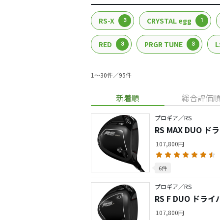
RS-X
CRYSTAL egg
3
1
RED
PRGR TUNE
L
3
3
1〜30件／95件
新着順
総合評価
プロギア／RS
RS MAX DUO 
107,800円
6件
プロギア／RS
RS F DUO ドラ
107,800円