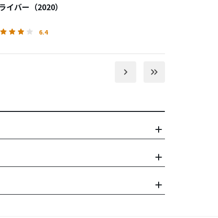
 ドライバー（2020）
6.4
keyboard_arrow_right
keyboard_double_arrow_right