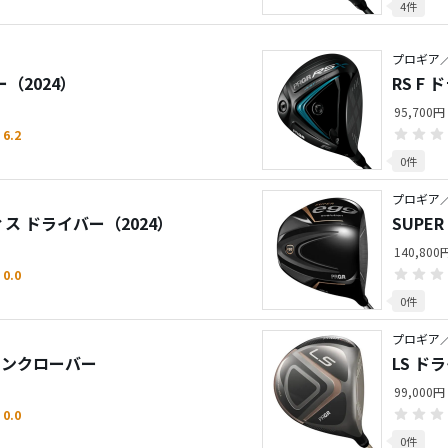
4件
プロギア／
ー（2024）
RS F
95,700円
6.2
0件
プロギア／S
ディス ドライバー（2024）
SUPE
140,800
0.0
0件
プロギア／
E ワンクローバー
LS ド
99,000円
0.0
0件