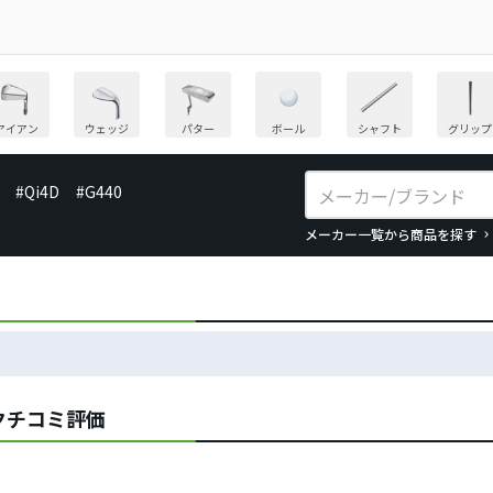
アイアン
ウェッジ
パター
ボール
シャフト
グリップ
#Qi4D
#G440
メーカー一覧から商品を探す
のクチコミ評価