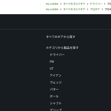
my caddie
すべてのゴルフギア
ドライバー
プ
my caddie
すべてのゴルフギア
プロギア
プロギ
すべてのギアから探す
カテゴリから製品を探す
ドライバー
FW
UT
アイアン
ウェッジ
パター
ボール
シャフト
グリップ