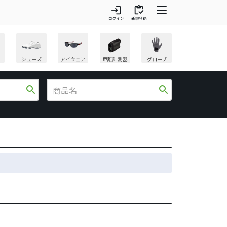
login
inventory
ログイン
新規登録
シューズ
アイウェア
距離計測器
グローブ
search
search