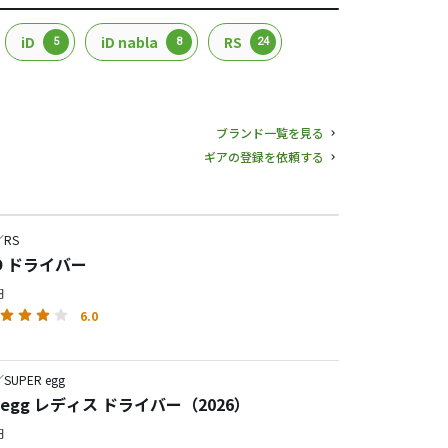
iD
iD nabla
RS
5
8
24
ブランド一覧を見る
ギアの登録を依頼する
RS
UO ドライバー
円
6.0
UPER egg
R egg レディス ドライバー（2026）
円