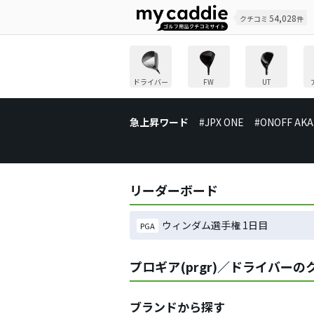
54,028
クチコミ
件
ドライバー
FW
UT
急上昇ワード
#JPX ONE
#ONOFF AKA
リーダーボード
ウィンダム選手権 1日目
PGA
プロギア(prgr)／ドライバー
ブランドから探す