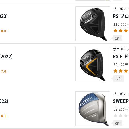
プロギア／
023）
RS プ
110,00
0.0
1件
プロギア／
2022）
RS F
92,400円
7.0
12件
プロギア／
022）
SWEE
57,200円
6.1
0件