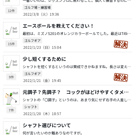
一番いいのは、レッスンプロに教わること。個人で練習するのに最短的練習方法は９番アイアンと7番アイアンでハーフスイングで練習すること飛距離は気にしなくていいかわりに、極力同じところに打てるようになること。これが一番やさしそうで難しい練習だと思います。
ゴルフ場・練習場
12件
2022/3/8（火）19:36
エースボールを教えてください！
最初は、ミズノS201のオレンジカラーボールでした。最近はTitlistのVG3のオレンジボールです。ダース買しているのですが、ナカナカボールが無くならないですね。オレンジカラーを使用しているのは、目の手術をしてからホワイトカラーよりオレンジカラーの方が見やすいという理由ですね。VG３にした理由として、会社の片手シングルの人からの勧めで使用しています。
ゴルフギア
15件
2022/1/23（日）15:04
少し短くするために
シャフトを短くするというのは賛成できかねますね。長さは変えずに指2本分短くグリップして打ってみたらいかがですか？意外とシャープに振れミート率も上がります。アゲンストにもあまり影響はないようですヨ。
ゴルフギア
9件
2022/1/21（金）19:45
元調子？先調子？ コックがほどけやすくタメが少ないスイングに合うシャフト
シャフトの「〇調子」というのは、あまり気にせず右手の人差し指と親指を離して「一般的に言うピストルグリップ」で打ってみてください。以外に悩まれている「タメとコックがほどける」が解消されます。恐らくこの２本に力が入り過ぎている為だと気付かれるかもしれないですヨ。〜お試しあれ〜
シャフト
7件
2022/1/20（木）18:57
シャフト選びについて
何が言いたいのか難ありなのですが。