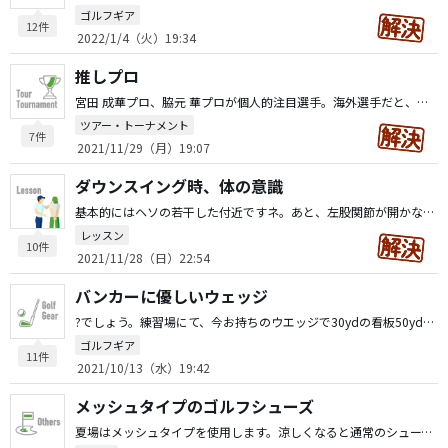
ゴルフギア
12件
2022/1/4（火）19:34
推しプロ
宮田 成華プロ、脇元 華プロが個人的注目選手。海外選手だと、ジョージア・ホールプロですかね。話は逸れますが、スイングのお手本にしているのがカリー・ウエブプロになります。
ツアー・トーナメント
7件
2021/11/29（月）19:07
ダウンスイング時、体の意識
基本的にはヘソの若干した付近ですネ。あと、左股関節が開かない様に心掛けます。
レッスン
10件
2021/11/28（日）22:54
バンカーに優しいウェッジ
?でしょう。練習場にて、今お持ちのウエッジで30ydの看板50ydの看板60ydの看板に10球中何球当てられるか、若しくはその距離のグリーンに何球乗せることができるか練習される方が私個人的にはイイと思います。
ゴルフギア
11件
2021/10/13（水）19:42
メッシュタイプのゴルフシューズ
夏場はメッシュタイプを使用します。涼しくなると通常のシューズを使用します。どちらも、ソフトスパイクですね。御自分の考え方でイイと思いますヨ。