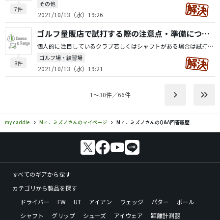
その他
7件
2021/10/13（水）19:26
ゴルフ量販店で試打する際の注意点・準備について
個人的に注目しているクラブ若しくはシャフトがある場合は試打してみます。単に打感の感触が個人的に好みか否かのレベルですね。
ゴルフ場・練習場
8件
2021/10/13（水）19:21
keyboard_arrow_right
keyboard_double_arrow_right
1〜30件／66件
my caddie
Mｒ．ミズノさんのマイページ
Mｒ．ミズノさんのQ&A回答履歴
すべてのギアから探す
カテゴリから製品を探す
ドライバー
FW
UT
アイアン
ウェッジ
パター
ボール
シャフト
グリップ
シューズ
アイウェア
距離計測器