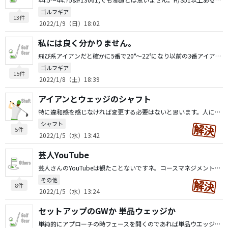
ゴルフギア
13件
2022/1/9（日）18:02
私には良く分かりません。
飛び系アイアンだと確かに5番で20°〜22°になり以前の3番アイアンがセット(受注の場合もある)のロフトと同様になってきてます。 これは下の番手で「〇〇ヤード飛ばした」等、同伴競技者に対する優越感的ステータスなものもあります。私個人は、3番〜9番 PW 52°58°が基本構成になります。最近の飛び系アイアンは飛ばす事重視でスピンに重視されていないことにお気付きですか？これはコース自体ロング化になってきたことも原因だと個人的には思います。自己所有のアイアン7番で150yd(インプレスXフォージドツアーモデル'11)です。私的にはスピンが掛からないアイアンは嫌いです。〇番アイアンで〇〇yd飛ばしたというのは聞き流してます。上がってナンボのゴルフではないでしょうか。
ゴルフギア
15件
2022/1/8（土）18:39
アイアンとウェッジのシャフト
特に違和感を感じなければ変更する必要はないと思います。人によってはSWとして使用するウエッジのみシャフトをハーフインチ(もしくは1&#13061;)短くバランスをC9でと拘る人もいます。因みに私が使用しているウエッジもヤマハ(RMX)のウエッジ(52°、58°)はアイアンと同じMODUS3 105Sですし、ミズノ(T7)のウエッジ(50°、53°、59°)は115Sと125Sがささってます。アイアンにしろウエッジにしろ「これ」っていう答えはないと思います。現在“自分のベストセッティングはこれだ”と信じる事だと思います。
シャフト
5件
2022/1/5（水）13:42
芸人YouTube
芸人さんのYouTubeは観たことないですネ。コースマネジメントとしては参考になりそうな(クラブセティング等含めて)気はします。
その他
8件
2022/1/5（水）13:24
セットアップのGWか 単品ウェッジか
単純的にアプローチの時フェースを開くのであれば単品ウエッジの方がイイでしょうし、開かないのであればセット販売の物がイイと思います。私の場合、基本的に52/08と58/12の単品売りのウエッジ(ヤマハRMX)でコースにより50/07、53/10、59/09のウエッジ(ミズノT７)を使用しています。ウエッジは特に突き詰めたら泥沼化だと思います。高重心か低重心かでも好みが分かれる一つですしネ。