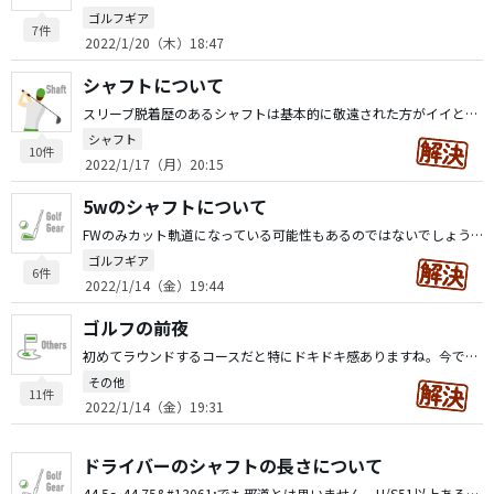
ゴルフギア
7件
2022/1/20（木）18:47
シャフトについて
スリーブ脱着歴のあるシャフトは基本的に敬遠された方がイイと個人的には思います。 カスタムシャフトに興味があるのでしたら、メーカーカスタムのクラブを購入されるのも一つの手だと思います。 メーカーカスタムは、それなりの根拠のもとでバランス調整されたクラブなので間違いはないと思います。そのうえで自分にはこれが合うと思うシャフトにリシャフトしていくというのも一つの手だと私は思います。
シャフト
10件
2022/1/17（月）20:15
5wのシャフトについて
FWのみカット軌道になっている可能性もあるのではないでしょうか？ 私もFWのみカット軌道になった時期がありました。この現象は「教科書通りに打たなければならない」と無意識のうちに思い込んでしまうとなってしまうそうです！少しクラブを短く持ってFWを打ってみる(ワンフィンガーほど)。右手のグリッププレッシャーをもう少し少なくするとイイかもしれません。
ゴルフギア
6件
2022/1/14（金）19:44
ゴルフの前夜
初めてラウンドするコースだと特にドキドキ感ありますね。今ではネットでコース形状など確認できるにも関わらずイイ意味で緊張感ありますネ。こういうコースかと確認しクラブセッティングするなど確かに小学生の時の遠足的なワクワク感かもしれないですネ。
その他
11件
2022/1/14（金）19:31
ドライバーのシャフトの長さについて
44.5〜44.75&#13061;でも邪道とは思いません。H/S51以上あるのでしたら45.0〜46.0&#13061;で組んでいる方々より断然飛ぶでしょうし、ラウンド中のアゲに対しても飛距離の変化は、ほぼ無いんじゃないでしょうか。余談ですが、私は通常ツーフィンガー分短くグリップを握ります。これが意外とアゲンストの際にあまりかぜの影響はないように感じます。