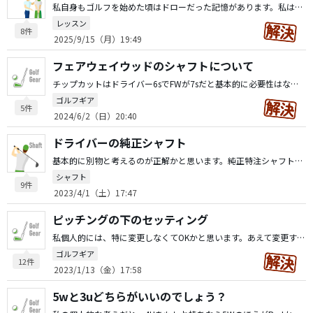
私自身もゴルフを始めた頃はドローだった記憶があります。私は、基本的にドローボールを持ち球的に思っています。最終的には、フェードボールを打ちたいという事なのでしょうか？ストレートボールが打ちたいときは、通常セットするボールの位置よりボール一個分外側に置く。フェードの時はさらに一個分外側という風に、スイング等変えずにボール位置を変えて打ち分けています。～その方がスイング的には全て同一に行えます。～例えば、スイング軌道でカットに入れてフェードの強弱をいれるというのは私の場合、出来るけどラウンド中は行いません。
レッスン
8件
2025/9/15（月）19:49
フェアウェイウッドのシャフトについて
チップカットはドライバー6sでFWが7sだと基本的に必要性はないと思います。
ゴルフギア
5件
2024/6/2（日）20:40
ドライバーの純正シャフト
基本的に別物と考えるのが正解かと思います。純正特注シャフトとして普通にTMやCWに装着していった方がコスト的にも各シャフトメーカーもイイはずですので。私はそう思います。
シャフト
9件
2023/4/1（土）17:47
ピッチングの下のセッティング
私個人的には、特に変更しなくてOKかと思います。あえて変更するのであれば54°、58°を56°と60°に変更することでしょうかネ。
ゴルフギア
12件
2023/1/13（金）17:58
5wと3uどちらがいいのでしょう？