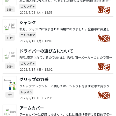
私の個人的な考えだと、4Uをもしお持ちなら5WのほうがBestかと思います。クラブセッティングの考え方にもよりますが、夏場は芝の伸びの勢いもありますのでUTが入っているほうがコース戦略的には楽かと思いますのでシーズン的に5W+3UT(+4UT)という考え的な部分もありかと思われます。
ゴルフギア
18件
2022/7/28（木）18:53
シャンク
私も、シャンクに悩まされた時期がありました。全番手に共通していることですが、「スタンス位置とボールが近い」、「スイング中、腰が前に出過ぎる」という現象になってませんか？それ以外の原因としては極端なアウトサイドインのスイングになっている可能性もあります。これは、ウエッジ等でロブショットの際、よく見られるケースです。
ゴルフギア
11件
2022/7/18（月）10:08
ドライバーの選び方について
FWは安定されているのであれば、FWと同一メーカーのもので同じグレードで選ばれるとイイと思います。スライスやひっかけ(チーピン)等はスタンスなどのセットアップを見直されるほうが近道だと思います。チーピンなどは意外と自分が思われているより左サイドに向いているケースが多いかと感じます。左にボールが行くのを嫌がってインサイドアウトのスイングになりスライスやプッシュアウトの球が出るパターンもあります。
ゴルフギア
10件
2022/7/17（日）15:02
グリップの力感
グリッププレッシャーに関しては、シャフトをまず左手で持ちクラブヘッドを右手で回したときに回らなくなるレベルのグリッププレッシャーでグリップを持つのが基準ですよと、「とあるツアープロコーチ」が言ってました。私もそのグリッププレッシャーを基準にプレーしてますが、指にマメができたことはありませんし、練習場で一日平均200球打ってますがマメができた事はありません。ご参考までに。
レッスン
7件
2022/6/19（日）23:35
アームカバー
アームカバーは使用しませんネ。女性は日焼け等避ける目的で使用される方も居られます。個人的には長袖のポロシャツで日焼け対策しています。