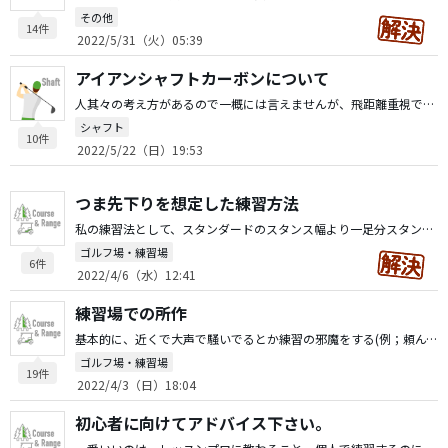
その他
14件
2022/5/31（火）05:39
アイアンシャフトカーボンについて
人其々の考え方があるので一概には言えませんが、飛距離重視でしたらカーボンがいいでしょうし安定性重視でしたらスチールがイイと思います。カーボンでしたら藤倉シャフトのMCIが個人的にはおススメです。スチールでしたらN.S.PROのモーダス3ですネ。
シャフト
10件
2022/5/22（日）19:53
つま先下りを想定した練習方法
私の練習法として、スタンダードのスタンス幅より一足分スタンスを広くとりハーフショットでの練習を行います。キツメの傾斜を想定するなら、プラスボール１つ分遠く立ちハーフショットでの球打ちをします。
ゴルフ場・練習場
6件
2022/4/6（水）12:41
練習場での所作
基本的に、近くで大声で騒いでるとか練習の邪魔をする(例；頼んでもないのにレッスンしたがる)等のことがない限り難しいと思います。直近のイイ方法として、御自身がウォークマン(表現が古くて申し訳ない)等をヘッドフォン等で聴きながら練習するとか策を考えてみたらいかがでしょうか？
ゴルフ場・練習場
19件
2022/4/3（日）18:04
初心者に向けてアドバイス下さい。