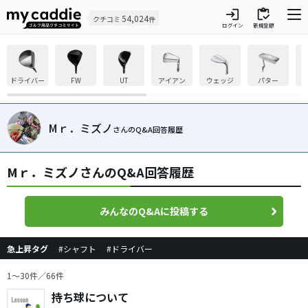
login
inventory
54,024
クチコミ
件
ログイン
新規登録
ドライバー
FW
UT
アイアン
ウェッジ
パター
Mｒ．ミズノ
さんのQ&A回答履歴
Mｒ．ミズノさんのQ&A回答履歴
みんなのQ&Aに投稿する
急上昇タグ
#シャフト
#ドライバー
1〜30件／66件
持ち球について