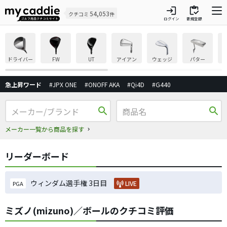
login
inventory
54,053
クチコミ
件
ログイン
新規登録
ドライバー
FW
UT
アイアン
ウェッジ
パター
急上昇ワード
#JPX ONE
#ONOFF AKA
#Qi4D
#G440
search
search
メーカー一覧から商品を探す
リーダーボード
ウィンダム選手権 3日目
LIVE
PGA
ミズノ(mizuno)／ボールのクチコミ評価