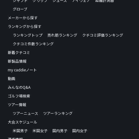
シャフト
グリップ
シューズ
アイウェア
距離計測器
グローブ
メーカーから探す
ランキングから探す
ランキングトップ
売れ筋ランキング
クチコミ評価ランキング
クチコミ件数ランキング
新着クチコミ
新製品情報
my caddieノート
動画
みんなのQ&A
ゴルフ場検索
ツアー情報
ツアーニュース
ツアーランキング
大会スケジュール
米国男子
米国女子
国内男子
国内女子