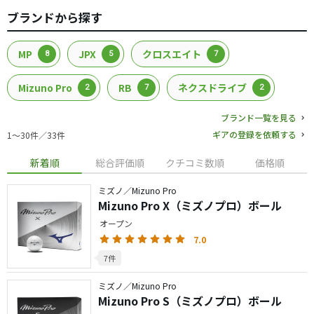
ブランドから探す
MP
JPX
クロスエイト
8
5
7
Mizuno Pro
RB
ネクスドライブ
2
7
2
ブランド一覧を見る
ギアの登録を依頼する
1〜30件／33件
新着順
総合評価順
クチコミ数順
価格順
ミズノ／Mizuno Pro
Mizuno Pro X（ミズノプロ）ボール
オープン
7.0
7件
ミズノ／Mizuno Pro
Mizuno Pro S（ミズノプロ）ボール